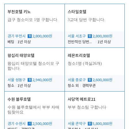
부천호텔 키노
스타일호텔
급구 청소이모 1명 구합니다.
3교대 당번 구합니다.
경기 부천시
월
2,800,000원
서울 서초구
월
2,800,000원
베팅
1년 이상
전반적인 당번업무
1년 이상
왕십리 태양모텔
레몬트리호텔
왕십리 태양모텔 청소이모 구
청소1명 (객실26개)
합니다.
서울 성동구
월
2,940,000원
서울 종로구
월
2,600,000원
청소
1년 이상
청소 외
경력무관
수원 블루호텔
사당역 메트로21
수원 블루호텔에서 부부 자매
부부 청소팀 구합니다
팀찾아요
경기 수원시
시
2,500,000원
서울 관악구
월
5,800,000원