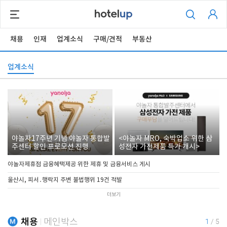
채용
인재
업계소식
구매/견적
부동산
업계소식
야놀자17주년 기념 야놀자 통합발
<야놀자 MRO, 숙박업소 위한 삼
주센터 할인 프로모션 진행
성전자 가전제품 특가 개시>
야놀자제휴점 금융혜택제공 위한 제휴 및 금융서비스 게시
울산시, 피서․행락지 주변 불법행위 19건 적발
더보기
채용
메인박스
1
/
5