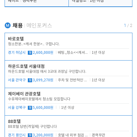
메이드
경력무관
객실청소
1년 이상
채용
메인포커스
1
/
2
바로호텔
청소한분..<캐셔 한분>.. 구합니다.
경기 하남시
월
2,600,000원
베팅.,청소<<캐셔 모셔봅니다.
1년 이상
하운드호텔 서울대점
하운드호텔 서울대점 에서 3교대 과장님 구인합니다.
서울 관악구
월
3,099,270원
주차 및 전반적인 당번업무
1년 이상
제이베이 관광호텔
수유제이베이호텔에서 청소팀 모집합니다
서울 강북구
월
5,600,000원
1년 이상
88호텔
88호텔 당번(격일제) 구인합니다
경기 용인시
월
3,200,000원
호텔 내 외부 점검 및 프런트 운영
경력무관