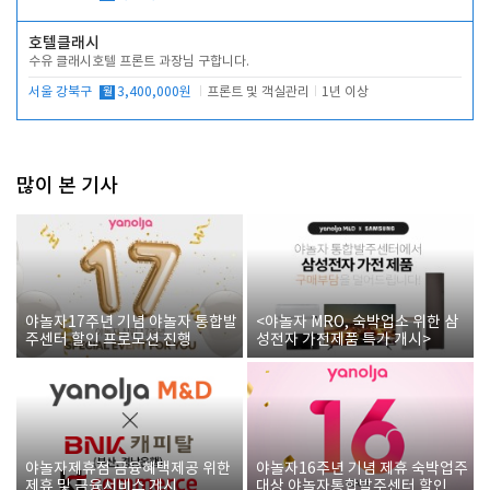
호텔클래시
수유 클래시호텔 프론트 과장님 구합니다.
서울 강북구
월
3,400,000원
프론트 및 객실관리
1년 이상
많이 본 기사
야놀자17주년 기념 야놀자 통합발
<야놀자 MRO, 숙박업소 위한 삼
주센터 할인 프로모션 진행
성전자 가전제품 특가 개시>
야놀자제휴점 금융혜택제공 위한
야놀자16주년 기념 제휴 숙박업주
제휴 및 금융서비스 게시
대상 야놀자통합발주센터 할인쿠