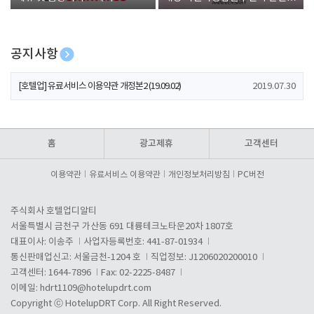
폰 증정
공지사항
[호텔업] 개인정보 처리방침 개정본1 (19.09.02)
2019.07.30
[호텔업] 유료서비스 이용약관 개정본2 (19.09.02)
2019.07.30
[호텔업] 개인정보 처리방침 개정본2 (19.09.02)
2019.07.30
홈
광고제휴
고객센터
이용약관
유료서비스 이용약관
개인정보처리방침
PC버전
주식회사 호텔업디알티
서울특별시 금천구 가산동 691 대륭테크노타운20차 1807호
대표이사: 이송주
사업자등록번호: 441-87-01934
통신판매업신고: 서울금천-1204 호
직업정보: J1206020200010
고객센터: 1644-7896
Fax: 02-2225-8487
이메일:
hdrt1109@hotelupdrt.com
Copyright ⓒ HotelupDRT Corp. All Right Reserved.