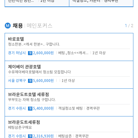
전반적인 당번업무
1년 이상
객실청소, 카운터
경력무관
채용
메인포커스
1
/
2
바로호텔
청소한분..<캐셔 한분>.. 구합니다.
경기 하남시
월
2,600,000원
베팅.,청소<<캐셔 모셔봅니다.
1년 이상
제이베이 관광호텔
수유제이베이호텔에서 청소팀 모집합니다
서울 강북구
월
5,600,000원
1년 이상
브라운도트호텔 세류점
부부또는 자매 청소팀 구합니다.
경기 수원시
월
5,400,000원
객실청소및 베팅
경력무관
브라운도트세류점
베팅삼촌구해요
경기 수원시
월
2,316,930원
베팅삼촌
경력무관