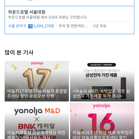
하운드호텔 서울대점
하운드호텔 서울대점 에서 3교대 과장님 구인합니다.
서울 관악구
월
3,099,270원
주차 및 전반적인 당번업무
1년 이상
많이 본 기사
야놀자17주년 기념 야놀자 통합발
<야놀자 MRO, 숙박업소 위한 삼
주센터 할인 프로모션 진행
성전자 가전제품 특가 개시>
야놀자제휴점 금융혜택제공 위한
야놀자16주년 기념 제휴 숙박업주
제휴 및 금융서비스 게시
대상 야놀자통합발주센터 할인쿠