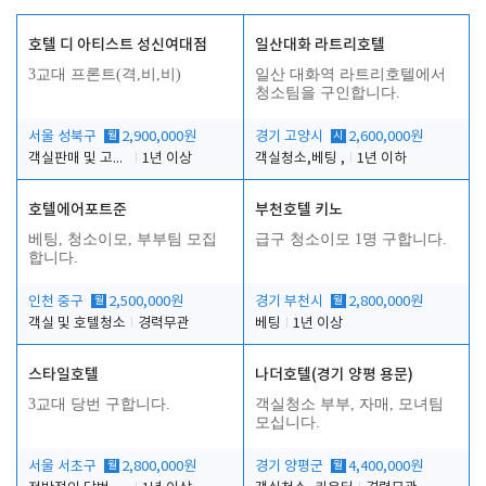
호텔 디 아티스트 성신여대점
일산대화 라트리호텔
3교대 프론트(격,비,비)
일산 대화역 라트리호텔에서
청소팀을 구인합니다.
서울 성북구
월
2,900,000원
경기 고양시
시
2,600,000원
객실판매 및 고객응대
1년 이상
객실청소,베팅 ,
1년 이하
호텔에어포트준
부천호텔 키노
베팅, 청소이모, 부부팀 모집
급구 청소이모 1명 구합니다.
합니다.
인천 중구
월
2,500,000원
경기 부천시
월
2,800,000원
객실 및 호텔청소
경력무관
베팅
1년 이상
스타일호텔
나더호텔(경기 양평 용문)
3교대 당번 구합니다.
객실청소 부부, 자매, 모녀팀
모십니다.
서울 서초구
월
2,800,000원
경기 양평군
월
4,400,000원