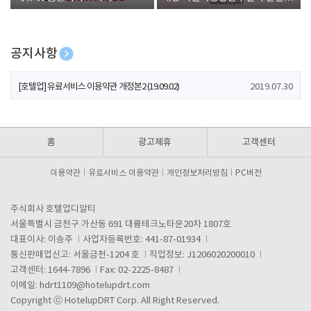
폰 증정
공지사항
[호텔업] 개인정보 처리방침 개정본1 (19.09.02)
2019.07.30
[호텔업] 유료서비스 이용약관 개정본2 (19.09.02)
2019.07.30
[호텔업] 개인정보 처리방침 개정본2 (19.09.02)
2019.07.30
홈
광고제휴
고객센터
이용약관
유료서비스 이용약관
개인정보처리방침
PC버전
주식회사 호텔업디알티
서울특별시 금천구 가산동 691 대륭테크노타운20차 1807호
대표이사: 이송주
사업자등록번호: 441-87-01934
통신판매업신고: 서울금천-1204 호
직업정보: J1206020200010
고객센터: 1644-7896
Fax: 02-2225-8487
이메일:
hdrt1109@hotelupdrt.com
Copyright ⓒ HotelupDRT Corp. All Right Reserved.