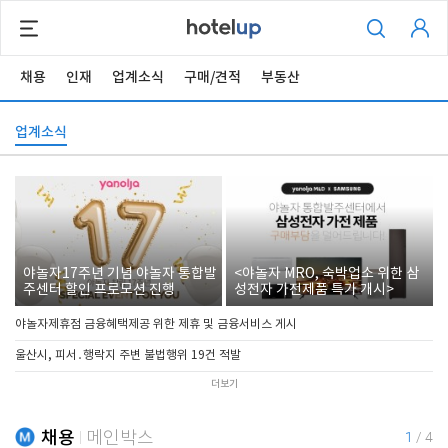
채용
인재
업계소식
구매/견적
부동산
업계소식
야놀자17주년 기념 야놀자 통합발
<야놀자 MRO, 숙박업소 위한 삼
주센터 할인 프로모션 진행
성전자 가전제품 특가 개시>
야놀자제휴점 금융혜택제공 위한 제휴 및 금융서비스 게시
울산시, 피서․행락지 주변 불법행위 19건 적발
더보기
채용
메인박스
1
/
4