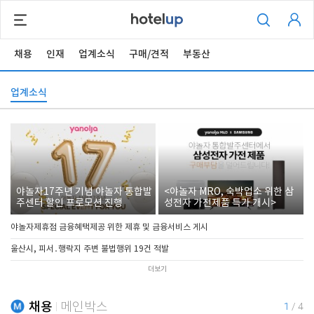
채용
인재
업계소식
구매/견적
부동산
업계소식
야놀자17주년 기념 야놀자 통합발
<야놀자 MRO, 숙박업소 위한 삼
주센터 할인 프로모션 진행
성전자 가전제품 특가 개시>
야놀자제휴점 금융혜택제공 위한 제휴 및 금융서비스 게시
울산시, 피서․행락지 주변 불법행위 19건 적발
더보기
채용
메인박스
1
/
4