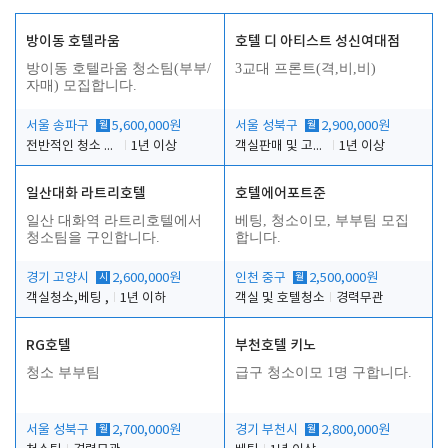
방이동 호텔라움
호텔 디 아티스트 성신여대점
방이동 호텔라움 청소팀(부부/
3교대 프론트(격,비,비)
자매) 모집합니다.
서울 송파구
월
5,600,000원
서울 성북구
월
2,900,000원
전반적인 청소 업무(객실청소.객실정리)
1년 이상
객실판매 및 고객응대
1년 이상
일산대화 라트리호텔
호텔에어포트준
일산 대화역 라트리호텔에서
베팅, 청소이모, 부부팀 모집
청소팀을 구인합니다.
합니다.
경기 고양시
시
2,600,000원
인천 중구
월
2,500,000원
객실청소,베팅 ,
1년 이하
객실 및 호텔청소
경력무관
RG호텔
부천호텔 키노
청소 부부팀
급구 청소이모 1명 구합니다.
서울 성북구
월
2,700,000원
경기 부천시
월
2,800,000원