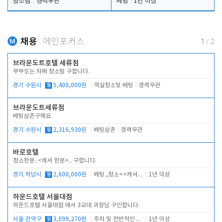
청소팀
경력무관
베팅
1년 이상
채용
메인포커스
1
/
2
브라운도트호텔 세류점
부부또는 자매 청소팀 구합니다.
경기 수원시
월
5,400,000원
객실청소및 베팅
경력무관
브라운도트세류점
베팅삼촌구해요
경기 수원시
월
2,316,930원
베팅삼촌
경력무관
바로호텔
청소한분..<캐셔 한분>.. 구합니다.
경기 하남시
월
2,600,000원
베팅.,청소<<캐셔 모셔봅니다.
1년 이상
하운드호텔 서울대점
하운드호텔 서울대점 에서 3교대 과장님 구인합니다.
서울 관악구
월
3,099,270원
주차 및 전반적인 당번업무
1년 이상