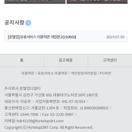
폰 증정
공지사항
[호텔업] 개인정보 처리방침 개정본1 (19.09.02)
2019.07.30
[호텔업] 유료서비스 이용약관 개정본2 (19.09.02)
2019.07.30
[호텔업] 개인정보 처리방침 개정본2 (19.09.02)
2019.07.30
홈
광고제휴
고객센터
이용약관
유료서비스 이용약관
개인정보처리방침
PC버전
주식회사 호텔업디알티
서울특별시 금천구 가산동 691 대륭테크노타운20차 1807호
대표이사: 이송주
사업자등록번호: 441-87-01934
통신판매업신고: 서울금천-1204 호
직업정보: J1206020200010
고객센터: 1644-7896
Fax: 02-2225-8487
이메일:
hdrt1109@hotelupdrt.com
Copyright ⓒ HotelupDRT Corp. All Right Reserved.