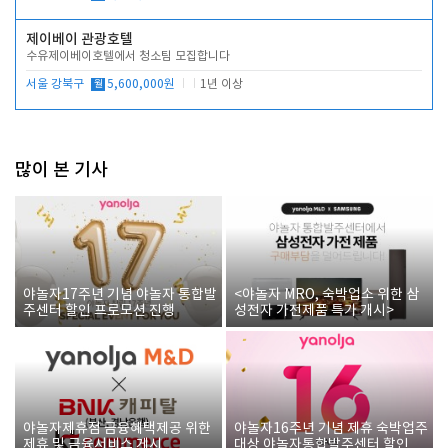
제이베이 관광호텔
수유제이베이호텔에서 청소팀 모집합니다
서울 강북구
월
5,600,000원
1년 이상
많이 본 기사
야놀자17주년 기념 야놀자 통합발
<야놀자 MRO, 숙박업소 위한 삼
주센터 할인 프로모션 진행
성전자 가전제품 특가 개시>
야놀자제휴점 금융혜택제공 위한
야놀자16주년 기념 제휴 숙박업주
제휴 및 금융서비스 게시
대상 야놀자통합발주센터 할인쿠