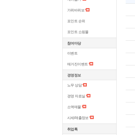
가위바위보
포인트 순위
포인트 쇼핑몰
참여마당
이벤트
매거진이벤트
경영정보
노무 상담
경영 자료실
소액매물
시세/매출정보
취업톡