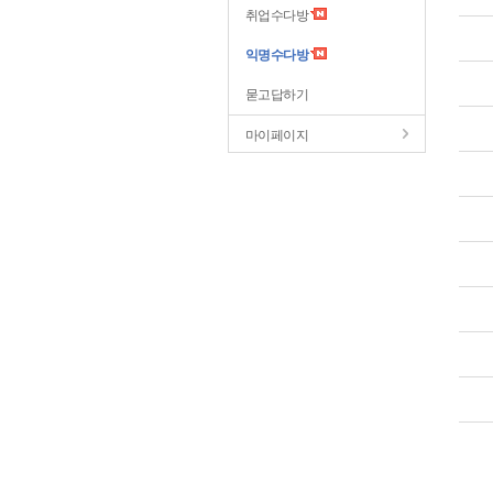
취업수다방
익명수다방
묻고답하기
마이페이지