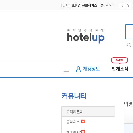
[공지] [호텔업] 유료서비스 이용약관 개정본2 (19.09.02)
[공지] [호텔업] 개인정보 처리방침 개정본2 (19.09.02)
호텔업
채용정보
업계소식
커뮤니티
익명
고객라운지
출석체크
제비뽑기