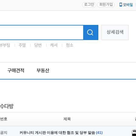
로그인
회원가입
모바일
로고
상세검색
부부팀
주말
당번
캐셔
청소
구매견적
부동산
수다방
번호
제목
공지
커뮤니티 게시판 이용에 대한 협조 및 당부 말씀
(41)