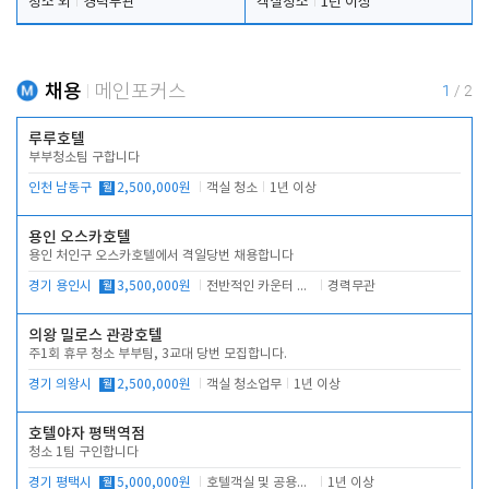
청소 외
경력무관
객실청소
1년 이상
채용
메인포커스
1
/
2
루루호텔
부부청소팀 구합니다
인천 남동구
월
2,500,000원
객실 청소
1년 이상
용인 오스카호텔
용인 처인구 오스카호텔에서 격일당번 채용합니다
경기 용인시
월
3,500,000원
전반적인 카운터 업무
경력무관
의왕 밀로스 관광호텔
주1회 휴무 청소 부부팀, 3교대 당번 모집합니다.
경기 의왕시
월
2,500,000원
객실 청소업무
1년 이상
호텔야자 평택역점
청소 1팀 구인합니다
경기 평택시
월
5,000,000원
호텔객실 및 공용시설 청소 관리
1년 이상