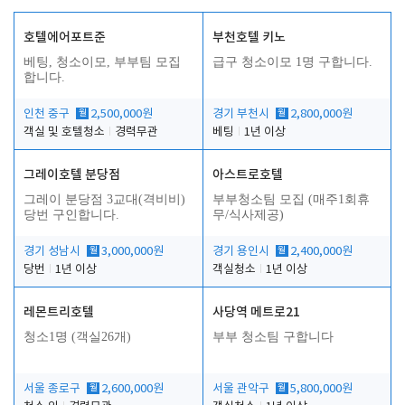
호텔에어포트준
부천호텔 키노
베팅, 청소이모, 부부팀 모집
급구 청소이모 1명 구합니다.
합니다.
인천 중구
월
2,500,000원
경기 부천시
월
2,800,000원
객실 및 호텔청소
경력무관
베팅
1년 이상
그레이호텔 분당점
아스트로호텔
그레이 분당점 3교대(격비비)
부부청소팀 모집 (매주1회휴
당번 구인합니다.
무/식사제공)
경기 성남시
월
3,000,000원
경기 용인시
월
2,400,000원
당번
1년 이상
객실청소
1년 이상
레몬트리호텔
사당역 메트로21
청소1명 (객실26개)
부부 청소팀 구합니다
서울 종로구
월
2,600,000원
서울 관악구
월
5,800,000원