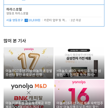
하라스호텔
영등포 하라스호텔
서울 영등포구
시
10,030원
카운터 업무 및 객실관리(청소상태 확인, 객실판매)
1년 이상
많이 본 기사
야놀자17주년 기념 야놀자 통합발
<야놀자 MRO, 숙박업소 위한 삼
주센터 할인 프로모션 진행
성전자 가전제품 특가 개시>
야놀자제휴점 금융혜택제공 위한
야놀자16주년 기념 제휴 숙박업주
제휴 및 금융서비스 게시
대상 야놀자통합발주센터 할인쿠