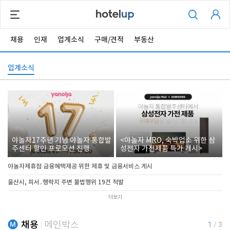
채용
인재
업계소식
구매/견적
부동산
업계소식
야놀자17주년 기념 야놀자 통합발
<야놀자 MRO, 숙박업소 위한 삼
주센터 할인 프로모션 진행
성전자 가전제품 특가 개시>
야놀자제휴점 금융혜택제공 위한 제휴 및 금융서비스 게시
울산시, 피서․행락지 주변 불법행위 19건 적발
더보기
채용
메인박스
1
/
3