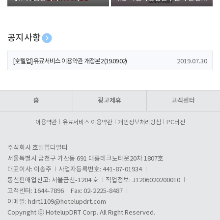
폰 증정
공지사항
[호텔업] 개인정보 처리방침 개정본1 (19.09.02)
2019.07.30
[호텔업] 유료서비스 이용약관 개정본2 (19.09.02)
2019.07.30
[호텔업] 개인정보 처리방침 개정본2 (19.09.02)
2019.07.30
홈
광고제휴
고객센터
이용약관
유료서비스 이용약관
개인정보처리방침
PC버전
주식회사 호텔업디알티
서울특별시 금천구 가산동 691 대륭테크노타운20차 1807호
대표이사: 이송주
사업자등록번호: 441-87-01934
통신판매업신고: 서울금천-1204 호
직업정보: J1206020200010
고객센터: 1644-7896
Fax: 02-2225-8487
이메일:
hdrt1109@hotelupdrt.com
Copyright ⓒ HotelupDRT Corp. All Right Reserved.