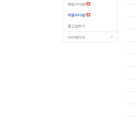
취업수다방
익명수다방
묻고답하기
마이페이지