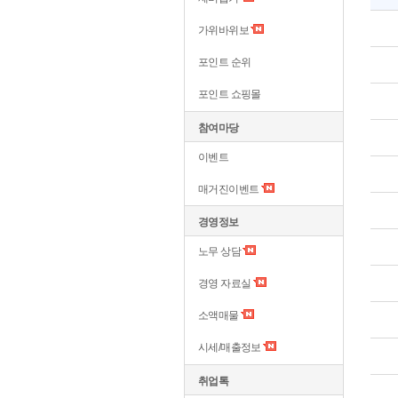
가위바위보
포인트 순위
포인트 쇼핑몰
참여마당
이벤트
매거진이벤트
경영정보
노무 상담
경영 자료실
소액매물
시세/매출정보
취업톡