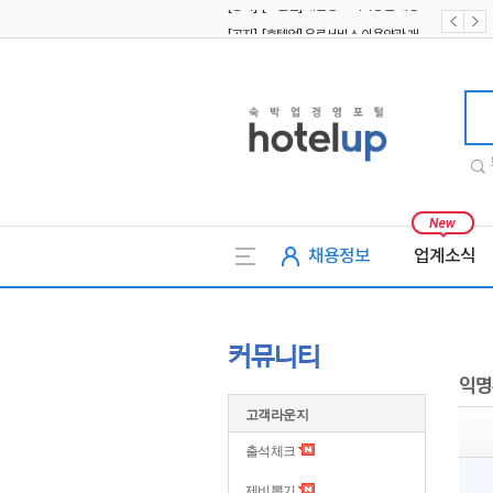
[공지] [호텔업] 유료서비스 이용약관 개정본2 (19.09.02)
[공지] [호텔업] 개인정보 처리방침 개정본2 (19.09.02)
호텔업
채용정보
업계소식
커뮤니티
익명
고객라운지
출석체크
제비뽑기