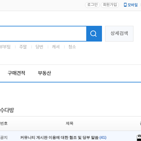
로그인
회원가입
모바일
로고
상세검색
부부팀
주말
당번
캐셔
청소
구매견적
부동산
수다방
번호
제목
공지
커뮤니티 게시판 이용에 대한 협조 및 당부 말씀
(41)