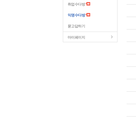
취업수다방
익명수다방
묻고답하기
마이페이지