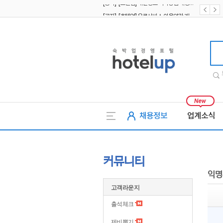
[공지] [호텔업] 유료서비스 이용약관 개정본2 (19.09.02)
[공지] [호텔업] 개인정보 처리방침 개정본2 (19.09.02)
호텔업
채용정보
업계소식
커뮤니티
익명
고객라운지
출석체크
제비뽑기