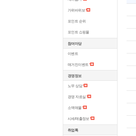
가위바위보
포인트 순위
포인트 쇼핑몰
참여마당
이벤트
매거진이벤트
경영정보
노무 상담
경영 자료실
소액매물
시세/매출정보
취업톡