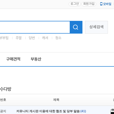
로그인
회원가입
모바일
로고
상세검색
부부팀
주말
당번
캐셔
청소
구매견적
부동산
수다방
번호
제목
공지
커뮤니티 게시판 이용에 대한 협조 및 당부 말씀
(41)