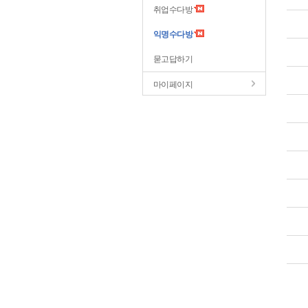
취업수다방
익명수다방
묻고답하기
마이페이지