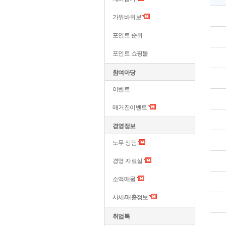
가위바위보
포인트 순위
포인트 쇼핑몰
참여마당
이벤트
매거진이벤트
경영정보
노무 상담
경영 자료실
소액매물
시세/매출정보
취업톡