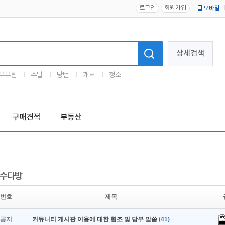
로그인
회원가입
모바일
로고
상세검색
부부팀
주말
당번
캐셔
청소
구매견적
부동산
수다방
번호
제목
공지
커뮤니티 게시판 이용에 대한 협조 및 당부 말씀
(41)