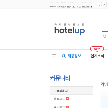
[공지] [호텔업] 유료서비스 이용약관 개정본2 (19.09.02)
[공지] [호텔업] 개인정보 처리방침 개정본2 (19.09.02)
호텔업
채용정보
업계소식
커뮤니티
익명
고객라운지
출석체크
제비뽑기