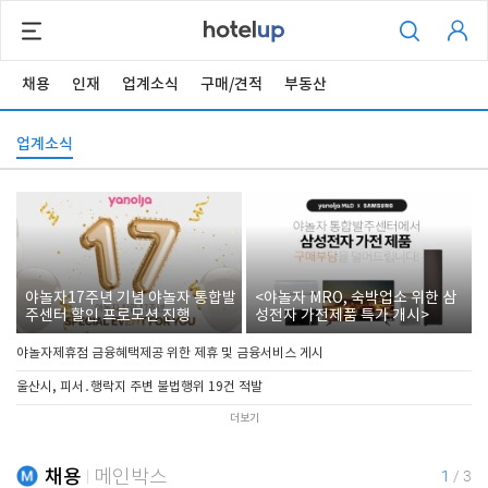
채용
인재
업계소식
구매/견적
부동산
업계소식
야놀자17주년 기념 야놀자 통합발
<야놀자 MRO, 숙박업소 위한 삼
주센터 할인 프로모션 진행
성전자 가전제품 특가 개시>
야놀자제휴점 금융혜택제공 위한 제휴 및 금융서비스 게시
울산시, 피서․행락지 주변 불법행위 19건 적발
더보기
채용
메인박스
1
/
3