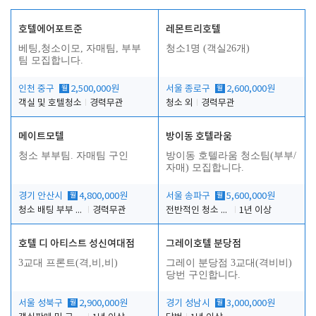
호텔에어포트준
레몬트리호텔
베팅,청소이모, 자매팀, 부부
청소1명 (객실26개)
팀 모집합니다.
인천 중구
월
2,500,000원
서울 종로구
월
2,600,000원
객실 및 호텔청소
경력무관
청소 외
경력무관
메이트모텔
방이동 호텔라움
청소 부부팀. 자매팀 구인
방이동 호텔라움 청소팀(부부/
자매) 모집합니다.
경기 안산시
월
4,800,000원
서울 송파구
월
5,600,000원
청소 배팅 부부 구합니다
경력무관
전반적인 청소 업무(객실청소.객실정리)
1년 이상
호텔 디 아티스트 성신여대점
그레이호텔 분당점
3교대 프론트(격,비,비)
그레이 분당점 3교대(격비비)
당번 구인합니다.
서울 성북구
월
2,900,000원
경기 성남시
월
3,000,000원