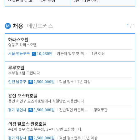
객실판매 및 고객응대
1년 이상
당번
1년 이상
채용
메인포커스
1
/
1
하라스호텔
영등포 하라스호텔
서울 영등포구
시
10,030원
카운터 업무 및 객실관리(청소상태 확인, 객실판매)
1년 이상
루루호텔
부부청소팀 구합니다
인천 남동구
월
2,500,000원
객실 청소
1년 이상
용인 오스카호텔
용인 처인구 오스카호텔에서 격일당번 채용합니다
경기 용인시
월
3,500,000원
전반적인 카운터 업무
경력무관
의왕 밀로스 관광호텔
주1회 휴무 청소 부부팀, 3교대 당번 모집합니다.
경기 의왕시
월
2,500,000원
객실 청소업무
1년 이상