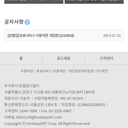
폰 증정
공지사항
[호텔업] 개인정보 처리방침 개정본1 (19.09.02)
2019.07.30
[호텔업] 유료서비스 이용약관 개정본2 (19.09.02)
2019.07.30
[호텔업] 개인정보 처리방침 개정본2 (19.09.02)
2019.07.30
홈
광고제휴
고객센터
이용약관
유료서비스 이용약관
개인정보처리방침
PC버전
주식회사 호텔업디알티
서울특별시 금천구 가산동 691 대륭테크노타운20차 1807호
대표이사: 이송주
사업자등록번호: 441-87-01934
통신판매업신고: 서울금천-1204 호
직업정보: J1206020200010
고객센터: 1644-7896
Fax: 02-2225-8487
이메일:
hdrt1109@hotelupdrt.com
Copyright ⓒ HotelupDRT Corp. All Right Reserved.