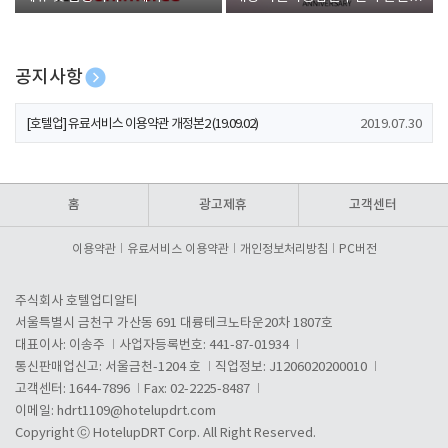
폰 증정
공지사항
[호텔업] 개인정보 처리방침 개정본1 (19.09.02)
2019.07.30
[호텔업] 유료서비스 이용약관 개정본2 (19.09.02)
2019.07.30
[호텔업] 개인정보 처리방침 개정본2 (19.09.02)
2019.07.30
홈
광고제휴
고객센터
이용약관
유료서비스 이용약관
개인정보처리방침
PC버전
주식회사 호텔업디알티
서울특별시 금천구 가산동 691 대륭테크노타운20차 1807호
대표이사: 이송주
사업자등록번호: 441-87-01934
통신판매업신고: 서울금천-1204 호
직업정보: J1206020200010
고객센터: 1644-7896
Fax: 02-2225-8487
이메일:
hdrt1109@hotelupdrt.com
Copyright ⓒ HotelupDRT Corp. All Right Reserved.