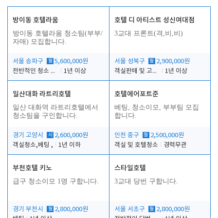
방이동 호텔라움
호텔 디 아티스트 성신여대점
방이동 호텔라움 청소팀(부부/
3교대 프론트(격,비,비)
자매) 모집합니다.
서울 송파구
월
5,600,000원
서울 성북구
월
2,900,000원
전반적인 청소 업무(객실청소.객실정리)
1년 이상
객실판매 및 고객응대
1년 이상
일산대화 라트리호텔
호텔에어포트준
일산 대화역 라트리호텔에서
베팅, 청소이모, 부부팀 모집
청소팀을 구인합니다.
합니다.
경기 고양시
시
2,600,000원
인천 중구
월
2,500,000원
객실청소,베팅 ,
1년 이하
객실 및 호텔청소
경력무관
부천호텔 키노
스타일호텔
급구 청소이모 1명 구합니다.
3교대 당번 구합니다.
경기 부천시
월
2,800,000원
서울 서초구
월
2,800,000원