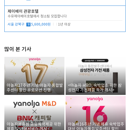
제이베이 관광호텔
수유제이베이호텔에서 청소팀 모집합니다
서울 강북구
월
5,600,000원
1년 이상
많이 본 기사
야놀자17주년 기념 야놀자 통합발
<야놀자 MRO, 숙박업소 위한 삼
주센터 할인 프로모션 진행
성전자 가전제품 특가 개시>
야놀자제휴점 금융혜택제공 위한
야놀자16주년 기념 제휴 숙박업주
제휴 및 금융서비스 게시
대상 야놀자통합발주센터 할인쿠