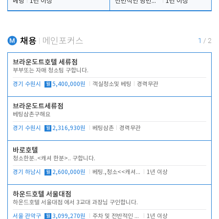
베팅
1년 이상
전반적인 당번업무
1년 이상
채용
메인포커스
1
/
2
브라운도트호텔 세류점
부부또는 자매 청소팀 구합니다.
경기 수원시
월
5,400,000원
객실청소및 베팅
경력무관
브라운도트세류점
베팅삼촌구해요
경기 수원시
월
2,316,930원
베팅삼촌
경력무관
바로호텔
청소한분..<캐셔 한분>.. 구합니다.
경기 하남시
월
2,600,000원
베팅.,청소<<캐셔 모셔봅니다.
1년 이상
하운드호텔 서울대점
하운드호텔 서울대점 에서 3교대 과장님 구인합니다.
서울 관악구
월
3,099,270원
주차 및 전반적인 당번업무
1년 이상