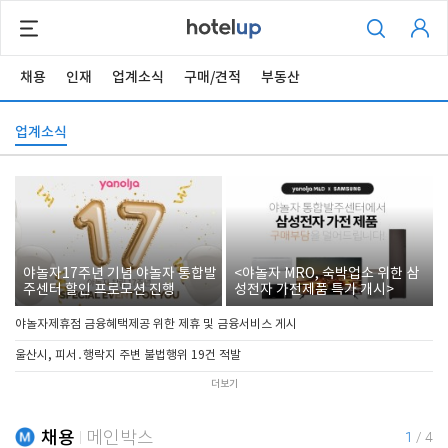
채용
인재
업계소식
구매/견적
부동산
업계소식
야놀자17주년 기념 야놀자 통합발
<야놀자 MRO, 숙박업소 위한 삼
주센터 할인 프로모션 진행
성전자 가전제품 특가 개시>
야놀자제휴점 금융혜택제공 위한 제휴 및 금융서비스 게시
울산시, 피서․행락지 주변 불법행위 19건 적발
더보기
채용
메인박스
1
/
4