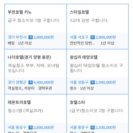
부천호텔 키노
스타일호텔
급구 청소이모 1명 구합니다.
3교대 당번 구합니다.
경기 부천시
월
2,800,000원
서울 서초구
월
2,800,000원
베팅
1년 이상
전반적인 당번업무
1년 이상
나더호텔(경기 양평 용문)
왕십리 태양모텔
객실청소 부부, 자매, 모녀팀
왕십리 태양모텔 청소이모 구
모십니다.
합니다.
경기 양평군
월
4,400,000원
서울 성동구
월
2,940,000원
객실청소, 카운터
경력무관
청소
1년 이상
레몬트리호텔
호텔스타
청소1명 (객실26개)
(급구)청소이모 2명 구합니다.
서울 종로구
월
2,600,000원
서울 중랑구
월
2,300,000원