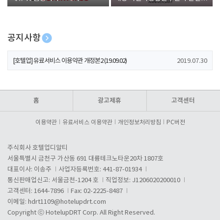
폰 증정
공지사항
[호텔업] 개인정보 처리방침 개정본1 (19.09.02)
2019.07.30
[호텔업] 유료서비스 이용약관 개정본2 (19.09.02)
2019.07.30
[호텔업] 개인정보 처리방침 개정본2 (19.09.02)
2019.07.30
홈
광고제휴
고객센터
이용약관
유료서비스 이용약관
개인정보처리방침
PC버전
주식회사 호텔업디알티
서울특별시 금천구 가산동 691 대륭테크노타운20차 1807호
대표이사: 이송주
사업자등록번호: 441-87-01934
통신판매업신고: 서울금천-1204 호
직업정보: J1206020200010
고객센터: 1644-7896
Fax: 02-2225-8487
이메일:
hdrt1109@hotelupdrt.com
Copyright ⓒ HotelupDRT Corp. All Right Reserved.