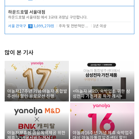
하운드호텔 서울대점
하운드호텔 서울대점 에서 3교대 과장님 구인합니다.
서울 관악구
월
3,099,270원
주차 및 전반적인 당번업무
1년 이상
많이 본 기사
야놀자17주년 기념 야놀자 통합발
<야놀자 MRO, 숙박업소 위한 삼
주센터 할인 프로모션 진행
성전자 가전제품 특가 개시>
야놀자제휴점 금융혜택제공 위한
야놀자16주년 기념 제휴 숙박업주
제휴 및 금융서비스 게시
대상 야놀자통합발주센터 할인쿠