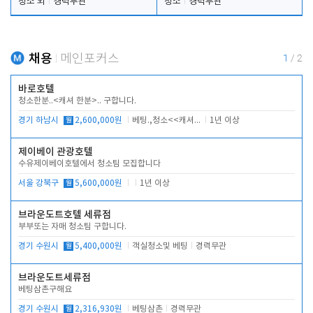
청소 외
경력무관
청소
경력무관
채용
메인포커스
1
/
2
바로호텔
청소한분..<캐셔 한분>.. 구합니다.
경기 하남시
월
2,600,000원
베팅.,청소<<캐셔 모셔봅니다.
1년 이상
제이베이 관광호텔
수유제이베이호텔에서 청소팀 모집합니다
서울 강북구
월
5,600,000원
1년 이상
브라운도트호텔 세류점
부부또는 자매 청소팀 구합니다.
경기 수원시
월
5,400,000원
객실청소및 베팅
경력무관
브라운도트세류점
베팅삼촌구해요
경기 수원시
월
2,316,930원
베팅삼촌
경력무관