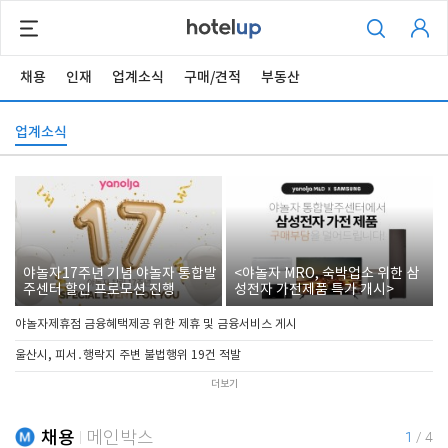
채용
인재
업계소식
구매/견적
부동산
업계소식
야놀자17주년 기념 야놀자 통합발
<야놀자 MRO, 숙박업소 위한 삼
주센터 할인 프로모션 진행
성전자 가전제품 특가 개시>
야놀자제휴점 금융혜택제공 위한 제휴 및 금융서비스 게시
울산시, 피서․행락지 주변 불법행위 19건 적발
더보기
채용
메인박스
1
/
4