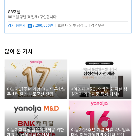
88호텔
88호텔 당번(격일제) 구인합니다
경기 용인시
월
3,200,000원
호텔 내 외부 점검 및 프런트 운영
경력무관
많이 본 기사
야놀자17주년 기념 야놀자 통합발
<야놀자 MRO, 숙박업소 위한 삼
주센터 할인 프로모션 진행
성전자 가전제품 특가 개시>
야놀자제휴점 금융혜택제공 위한
야놀자16주년 기념 제휴 숙박업주
제휴 및 금융서비스 게시
대상 야놀자통합발주센터 할인쿠