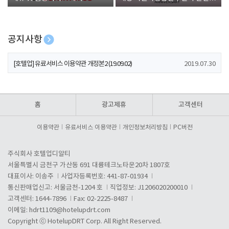
폰 증정
공지사항
[호텔업] 개인정보 처리방침 개정본1 (19.09.02)
2019.07.30
[호텔업] 유료서비스 이용약관 개정본2 (19.09.02)
2019.07.30
[호텔업] 개인정보 처리방침 개정본2 (19.09.02)
2019.07.30
홈
광고제휴
고객센터
이용약관
유료서비스 이용약관
개인정보처리방침
PC버전
주식회사 호텔업디알티
서울특별시 금천구 가산동 691 대륭테크노타운20차 1807호
대표이사: 이송주
사업자등록번호: 441-87-01934
통신판매업신고: 서울금천-1204 호
직업정보: J1206020200010
고객센터: 1644-7896
Fax: 02-2225-8487
이메일:
hdrt1109@hotelupdrt.com
Copyright ⓒ HotelupDRT Corp. All Right Reserved.