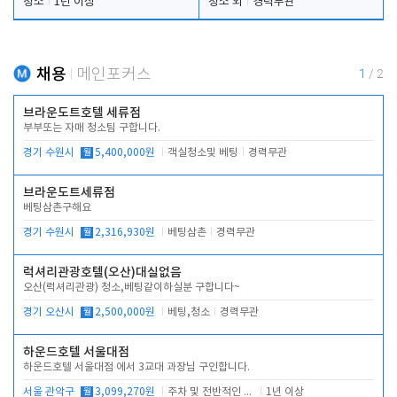
청소
1년 이상
청소 외
경력무관
채용
메인포커스
1
/
2
브라운도트호텔 세류점
부부또는 자매 청소팀 구합니다.
경기 수원시
월
5,400,000원
객실청소및 베팅
경력무관
브라운도트세류점
베팅삼촌구해요
경기 수원시
월
2,316,930원
베팅삼촌
경력무관
럭셔리관광호텔(오산)대실없음
오산(럭셔리관광) 청소,베팅같이하실분 구합니다~
경기 오산시
월
2,500,000원
베팅,청소
경력무관
하운드호텔 서울대점
하운드호텔 서울대점 에서 3교대 과장님 구인합니다.
서울 관악구
월
3,099,270원
주차 및 전반적인 당번업무
1년 이상