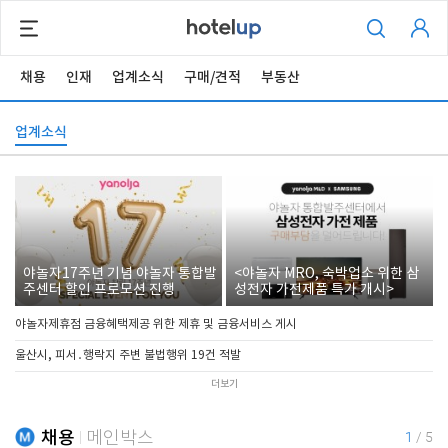
채용
인재
업계소식
구매/견적
부동산
업계소식
야놀자17주년 기념 야놀자 통합발
<야놀자 MRO, 숙박업소 위한 삼
주센터 할인 프로모션 진행
성전자 가전제품 특가 개시>
야놀자제휴점 금융혜택제공 위한 제휴 및 금융서비스 게시
울산시, 피서․행락지 주변 불법행위 19건 적발
더보기
채용
메인박스
1
/
5