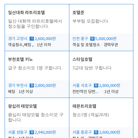
일산대화 라트리호텔
호텔준
일산 대화역 라트리호텔에서
부부팀 모집합니다.
청소팀을 구인합니다.
경기 고양시
시
2,600,000원
인천 중구
월
5,000,000원
객실청소,베팅 ,
1년 이하
객실 및 호텔청소
경력무관
부천호텔 키노
스타일호텔
급구 청소이모 1명 구합니다.
3교대 당번 구합니다.
경기 부천시
월
2,800,000원
서울 서초구
월
2,800,000원
베팅
1년 이상
전반적인 당번업무
1년 이상
왕십리 태양모텔
레몬트리호텔
왕십리 태양모텔 청소이모 구
청소1명 (객실26개)
합니다.
서울 성동구
월
2,940,000원
서울 종로구
월
2,600,000원