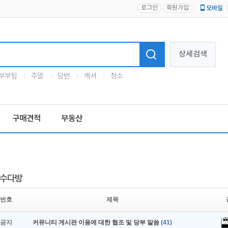
로그인
회원가입
모바일
로고
상세검색
부부팀
주말
당번
캐셔
청소
구매견적
부동산
수다방
번호
제목
공지
커뮤니티 게시판 이용에 대한 협조 및 당부 말씀
(41)