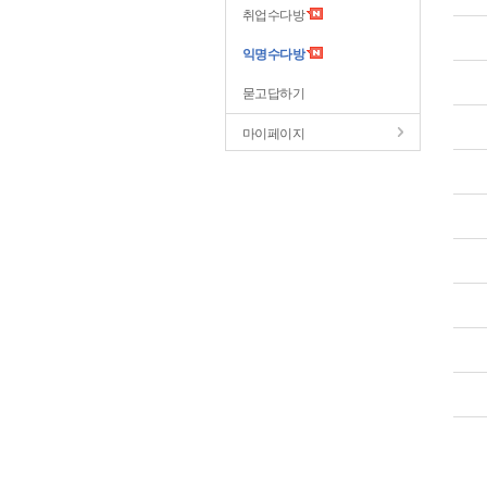
취업수다방
익명수다방
묻고답하기
마이페이지