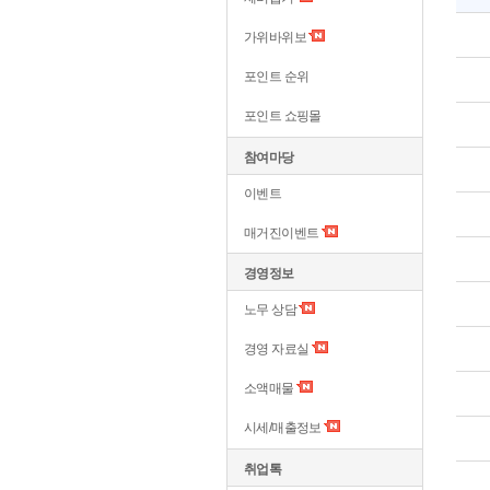
가위바위보
포인트 순위
포인트 쇼핑몰
참여마당
이벤트
매거진이벤트
경영정보
노무 상담
경영 자료실
소액매물
시세/매출정보
취업톡