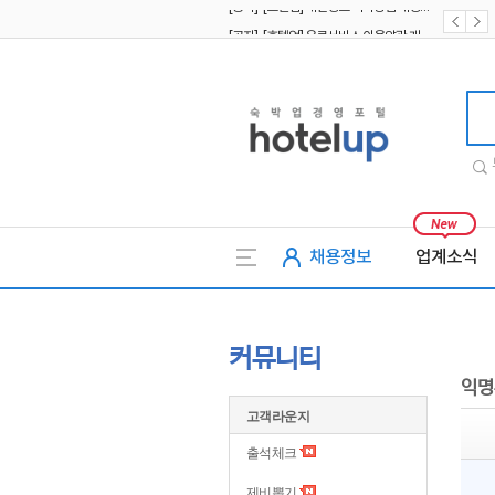
[공지] [호텔업] 유료서비스 이용약관 개정본2 (19.09.02)
[공지] [호텔업] 개인정보 처리방침 개정본2 (19.09.02)
호텔업
채용정보
업계소식
커뮤니티
익명
고객라운지
출석체크
제비뽑기