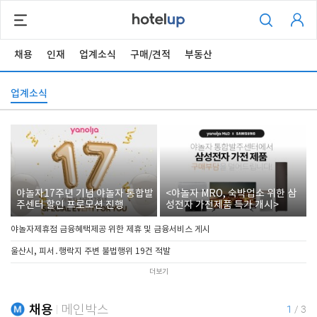
채용
인재
업계소식
구매/견적
부동산
업계소식
야놀자17주년 기념 야놀자 통합발
<야놀자 MRO, 숙박업소 위한 삼
주센터 할인 프로모션 진행
성전자 가전제품 특가 개시>
야놀자제휴점 금융혜택제공 위한 제휴 및 금융서비스 게시
울산시, 피서․행락지 주변 불법행위 19건 적발
더보기
채용
메인박스
1
/
3