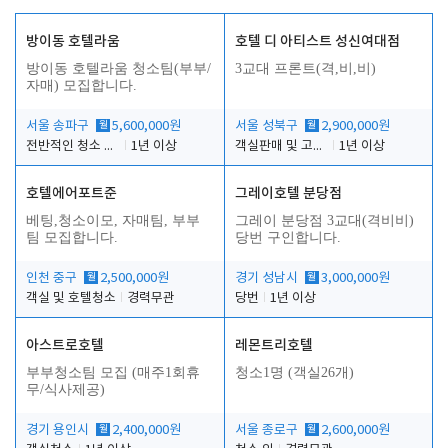
방이동 호텔라움
호텔 디 아티스트 성신여대점
방이동 호텔라움 청소팀(부부/
3교대 프론트(격,비,비)
자매) 모집합니다.
서울 송파구
월
5,600,000원
서울 성북구
월
2,900,000원
전반적인 청소 업무(객실청소.객실정리)
1년 이상
객실판매 및 고객응대
1년 이상
호텔에어포트준
그레이호텔 분당점
베팅,청소이모, 자매팀, 부부
그레이 분당점 3교대(격비비)
팀 모집합니다.
당번 구인합니다.
인천 중구
월
2,500,000원
경기 성남시
월
3,000,000원
객실 및 호텔청소
경력무관
당번
1년 이상
아스트로호텔
레몬트리호텔
부부청소팀 모집 (매주1회휴
청소1명 (객실26개)
무/식사제공)
경기 용인시
월
2,400,000원
서울 종로구
월
2,600,000원