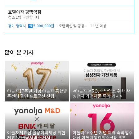
호텔야자 평택역점
청소 1팀 구인합니다
경기 평택시
월
5,000,000원
호텔객실 및 공용시설 청소 관리
1년 이상
많이 본 기사
야놀자17주년 기념 야놀자 통합발
<야놀자 MRO, 숙박업소 위한 삼
주센터 할인 프로모션 진행
성전자 가전제품 특가 개시>
야놀자제휴점 금융혜택제공 위한
야놀자16주년 기념 제휴 숙박업주
제휴 및 금융서비스 게시
대상 야놀자통합발주센터 할인쿠