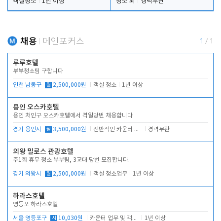
객실청소
1년 이상
청소 외
경력무관
채용
메인포커스
1
/
1
루루호텔
부부청소팀 구합니다
인천 남동구
월
2,500,000원
객실 청소
1년 이상
용인 오스카호텔
용인 처인구 오스카호텔에서 격일당번 채용합니다
경기 용인시
월
3,500,000원
전반적인 카운터 업무
경력무관
의왕 밀로스 관광호텔
주1회 휴무 청소 부부팀, 3교대 당번 모집합니다.
경기 의왕시
월
2,500,000원
객실 청소업무
1년 이상
하라스호텔
영등포 하라스호텔
서울 영등포구
시
10,030원
카운터 업무 및 객실관리(청소상태 확인, 객실판매)
1년 이상