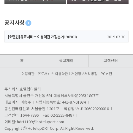
폰 증정
공지사항
[호텔업] 개인정보 처리방침 개정본1 (19.09.02)
2019.07.30
[호텔업] 유료서비스 이용약관 개정본2 (19.09.02)
2019.07.30
[호텔업] 개인정보 처리방침 개정본2 (19.09.02)
2019.07.30
홈
광고제휴
고객센터
이용약관
유료서비스 이용약관
개인정보처리방침
PC버전
주식회사 호텔업디알티
서울특별시 금천구 가산동 691 대륭테크노타운20차 1807호
대표이사: 이송주
사업자등록번호: 441-87-01934
통신판매업신고: 서울금천-1204 호
직업정보: J1206020200010
고객센터: 1644-7896
Fax: 02-2225-8487
이메일:
hdrt1109@hotelupdrt.com
Copyright ⓒ HotelupDRT Corp. All Right Reserved.