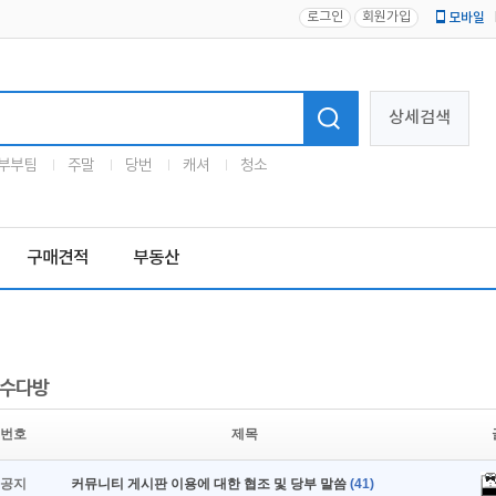
로그인
회원가입
모바일
로고
상세검색
부부팀
주말
당번
캐셔
청소
구매견적
부동산
수다방
번호
제목
공지
커뮤니티 게시판 이용에 대한 협조 및 당부 말씀
(41)