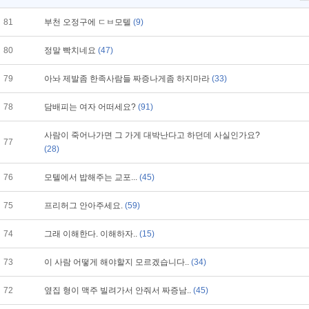
81
부천 오정구에 ㄷㅂ모텔
(9)
80
정말 빡치네요
(47)
79
아놔 제발좀 한족사람들 짜증나게좀 하지마라
(33)
78
담배피는 여자 어떠세요?
(91)
사람이 죽어나가면 그 가게 대박난다고 하던데 사실인가요?
77
(28)
76
모텔에서 밥해주는 교포...
(45)
75
프리허그 안아주세요.
(59)
74
그래 이해한다. 이해하자..
(15)
73
이 사람 어떻게 해야할지 모르겠습니다..
(34)
72
옆집 형이 맥주 빌려가서 안줘서 짜증남..
(45)