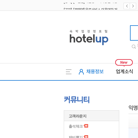
[공지] [호텔업] 유료서비스 이용약관 개정본2 (19.09.02)
[공지] [호텔업] 개인정보 처리방침 개정본2 (19.09.02)
호텔업
채용정보
업계소식
커뮤니티
익명
고객라운지
출석체크
제비뽑기