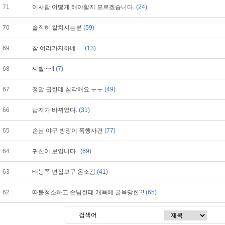
71
이사람 어떻게 해야할지 모르겠습니다.
(24)
70
솔직히 칼치시는분
(59)
69
참 여러가지하네.....
(13)
68
씨발~~!!
(7)
67
정말 급한데 심각해요 ㅜㅜ
(49)
66
남자가 바뀌었다.
(31)
65
손님 야구 방망이 폭행사건
(77)
64
귀신이 보입니다..
(69)
63
태능쪽 면접보구 온소감
(41)
62
따블청소하고 손님한테 개욕에 굴욕당한?!
(65)