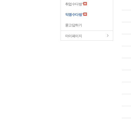
취업수다방
익명수다방
묻고답하기
마이페이지