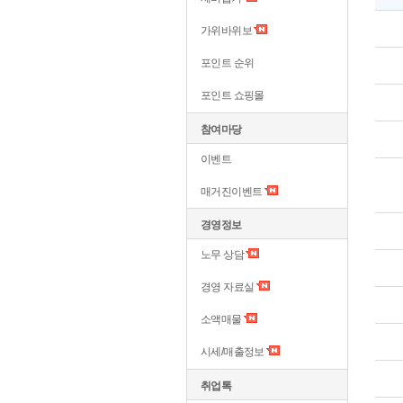
가위바위보
포인트 순위
포인트 쇼핑몰
참여마당
이벤트
매거진이벤트
경영정보
노무 상담
경영 자료실
소액매물
시세/매출정보
취업톡