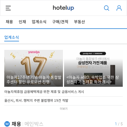
채용
인재
업계소식
구매/견적
부동산
업계소식
야놀자17주년 기념 야놀자 통합발
<야놀자 MRO, 숙박업소 위한 삼
주센터 할인 프로모션 진행
성전자 가전제품 특가 개시>
야놀자제휴점 금융혜택제공 위한 제휴 및 금융서비스 게시
울산시, 피서․행락지 주변 불법행위 19건 적발
더보기
채용
메인박스
1
/
5