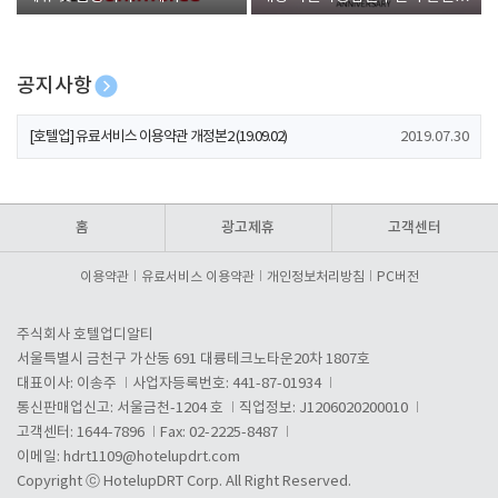
폰 증정
공지사항
[호텔업] 유료서비스 이용약관 개정본2 (19.09.02)
2019.07.30
[호텔업] 개인정보 처리방침 개정본2 (19.09.02)
2019.07.30
[호텔업] 개인정보 처리방침 개정본1 (19.09.02)
2019.07.30
홈
광고제휴
고객센터
이용약관
유료서비스 이용약관
개인정보처리방침
PC버전
주식회사 호텔업디알티
서울특별시 금천구 가산동 691 대륭테크노타운20차 1807호
대표이사: 이송주
사업자등록번호: 441-87-01934
통신판매업신고: 서울금천-1204 호
직업정보: J1206020200010
고객센터: 1644-7896
Fax: 02-2225-8487
이메일:
hdrt1109@hotelupdrt.com
Copyright ⓒ HotelupDRT Corp. All Right Reserved.