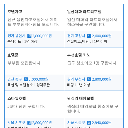
호텔자고
일산대화 라트리호텔
신규 용인자고호텔에서 메이
일산 대화역 라트리호텔에서
드 부부팀자매팀을 모십니다.
청소팀을 구인합니다.
경기 용인시
월
2,800,000원
경기 고양시
시
2,600,000원
룸메이드
1년 이상
객실청소,베팅 ,
1년 이하
호텔준
부천호텔 키노
부부팀 모집합니다.
급구 청소이모 1명 구합니다.
인천 중구
월
5,000,000원
경기 부천시
월
2,800,000원
객실 및 호텔청소
경력무관
베팅
1년 이상
스타일호텔
왕십리 태양모텔
3교대 당번 구합니다.
왕십리 태양모텔 청소이모 구
합니다.
서울 서초구
월
2,800,000원
서울 성동구
월
2,940,000원