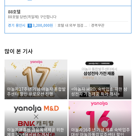
88호텔
88호텔 당번(격일제) 구인합니다
경기 용인시
월
3,200,000원
호텔 내 외부 점검 및 프런트 운영
경력무관
많이 본 기사
야놀자17주년 기념 야놀자 통합발
<야놀자 MRO, 숙박업소 위한 삼
주센터 할인 프로모션 진행
성전자 가전제품 특가 개시>
야놀자제휴점 금융혜택제공 위한
야놀자16주년 기념 제휴 숙박업주
제휴 및 금융서비스 게시
대상 야놀자통합발주센터 할인쿠