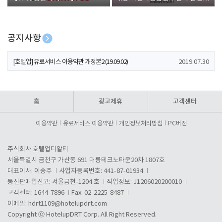
폰 증정
공지사항
[호텔업] 개인정보 처리방침 개정본1 (19.09.02)
2019.07.30
[호텔업] 유료서비스 이용약관 개정본2 (19.09.02)
2019.07.30
[호텔업] 개인정보 처리방침 개정본2 (19.09.02)
2019.07.30
홈
광고제휴
고객센터
이용약관
유료서비스 이용약관
개인정보처리방침
PC버전
주식회사 호텔업디알티
서울특별시 금천구 가산동 691 대륭테크노타운20차 1807호
대표이사: 이송주
사업자등록번호: 441-87-01934
통신판매업신고: 서울금천-1204 호
직업정보: J1206020200010
고객센터: 1644-7896
Fax: 02-2225-8487
이메일:
hdrt1109@hotelupdrt.com
Copyright ⓒ HotelupDRT Corp. All Right Reserved.