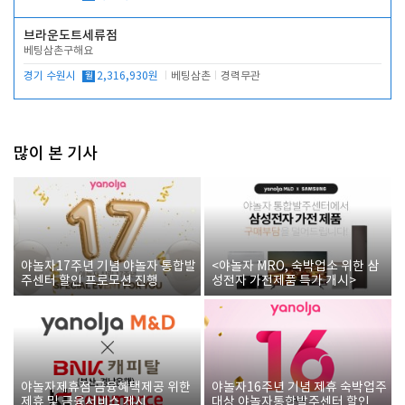
브라운도트세류점
베팅삼촌구해요
경기 수원시
월
2,316,930원
베팅삼촌
경력무관
많이 본 기사
야놀자17주년 기념 야놀자 통합발
<야놀자 MRO, 숙박업소 위한 삼
주센터 할인 프로모션 진행
성전자 가전제품 특가 개시>
야놀자제휴점 금융혜택제공 위한
야놀자16주년 기념 제휴 숙박업주
제휴 및 금융서비스 게시
대상 야놀자통합발주센터 할인쿠