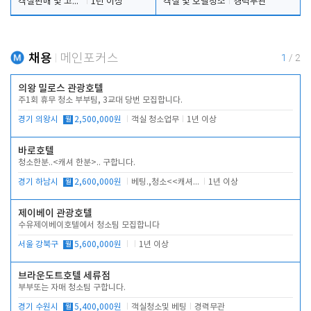
객실판매 및 고객응대
1년 이상
객실 및 호텔청소
경력무관
채용
메인포커스
1
/
2
의왕 밀로스 관광호텔
주1회 휴무 청소 부부팀, 3교대 당번 모집합니다.
경기 의왕시
월
2,500,000원
객실 청소업무
1년 이상
바로호텔
청소한분..<캐셔 한분>.. 구합니다.
경기 하남시
월
2,600,000원
베팅.,청소<<캐셔 모셔봅니다.
1년 이상
제이베이 관광호텔
수유제이베이호텔에서 청소팀 모집합니다
서울 강북구
월
5,600,000원
1년 이상
브라운도트호텔 세류점
부부또는 자매 청소팀 구합니다.
경기 수원시
월
5,400,000원
객실청소및 베팅
경력무관