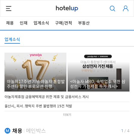
채용
인재
업계소식
구매/견적
부동산
업계소식
야놀자17주년 기념 야놀자 통합발
<야놀자 MRO, 숙박업소 위한 삼
주센터 할인 프로모션 진행
성전자 가전제품 특가 개시>
야놀자제휴점 금융혜택제공 위한 제휴 및 금융서비스 게시
울산시, 피서․행락지 주변 불법행위 19건 적발
더보기
채용
메인박스
1
/
4