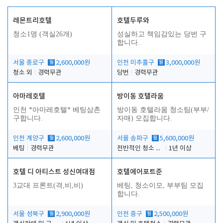
레몬트리호텔
호텔두루와
청소1명 (객실26개)
성실하고 책임감있는 당번 구
합니다.
서울 종로구
월
2,600,000원
인천 미추홀구
월
3,000,000원
청소 외
경력무관
당번
경력무관
아마레호텔
방이동 호텔라움
인천 *아마레호텔* 베팅삼촌
방이동 호텔라움 청소팀(부부/
구합니다.
자매) 모집합니다.
인천 계양구
월
2,600,000원
서울 송파구
월
5,600,000원
베팅
경력무관
전반적인 청소 업무(객실청소.객실정리)
1년 이상
호텔 디 아티스트 성신여대점
호텔에어포트준
3교대 프론트(격,비,비)
베팅, 청소이모, 부부팀 모집
합니다.
서울 성북구
월
2,900,000원
인천 중구
월
2,500,000원