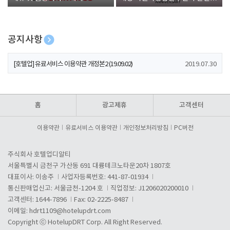
폰 증정
공지사항
[호텔업] 개인정보 처리방침 개정본1 (19.09.02)
2019.07.30
[호텔업] 유료서비스 이용약관 개정본2 (19.09.02)
2019.07.30
[호텔업] 개인정보 처리방침 개정본2 (19.09.02)
2019.07.30
홈
광고제휴
고객센터
이용약관
유료서비스 이용약관
개인정보처리방침
PC버전
주식회사 호텔업디알티
서울특별시 금천구 가산동 691 대륭테크노타운20차 1807호
대표이사: 이송주
사업자등록번호: 441-87-01934
통신판매업신고: 서울금천-1204 호
직업정보: J1206020200010
고객센터: 1644-7896
Fax: 02-2225-8487
이메일:
hdrt1109@hotelupdrt.com
Copyright ⓒ HotelupDRT Corp. All Right Reserved.