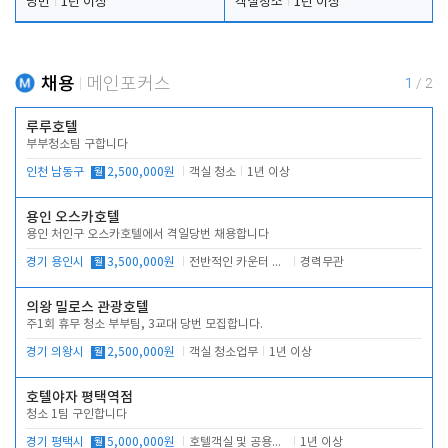
당번
1년 이상
객실청소
1년 이상
채용
메인포커스
1
/
2
루루호텔
부부청소팀 구합니다
인천 남동구
월
2,500,000원
객실 청소
1년 이상
용인 오스카호텔
용인 처인구 오스카호텔에서 격일당번 채용합니다
경기 용인시
월
3,500,000원
전반적인 카운터 업무
경력무관
의왕 밀로스 관광호텔
주1회 휴무 청소 부부팀, 3교대 당번 모집합니다.
경기 의왕시
월
2,500,000원
객실 청소업무
1년 이상
호텔야자 평택역점
청소 1팀 구인합니다
경기 평택시
월
5,000,000원
호텔객실 및 공용시설 청소 관리
1년 이상