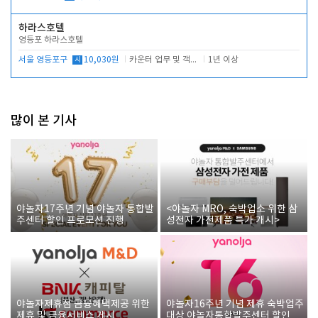
하라스호텔
영등포 하라스호텔
서울 영등포구
시
10,030원
카운터 업무 및 객실관리(청소상태 확인, 객실판매)
1년 이상
많이 본 기사
야놀자17주년 기념 야놀자 통합발
<야놀자 MRO, 숙박업소 위한 삼
주센터 할인 프로모션 진행
성전자 가전제품 특가 개시>
야놀자제휴점 금융혜택제공 위한
야놀자16주년 기념 제휴 숙박업주
제휴 및 금융서비스 게시
대상 야놀자통합발주센터 할인쿠