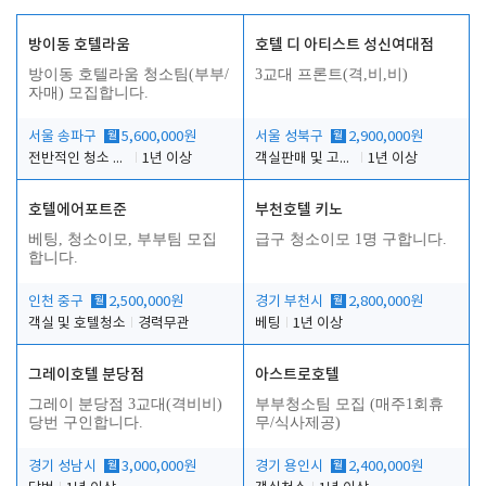
방이동 호텔라움
호텔 디 아티스트 성신여대점
방이동 호텔라움 청소팀(부부/
3교대 프론트(격,비,비)
자매) 모집합니다.
서울 송파구
월
5,600,000원
서울 성북구
월
2,900,000원
전반적인 청소 업무(객실청소.객실정리)
1년 이상
객실판매 및 고객응대
1년 이상
호텔에어포트준
부천호텔 키노
베팅, 청소이모, 부부팀 모집
급구 청소이모 1명 구합니다.
합니다.
인천 중구
월
2,500,000원
경기 부천시
월
2,800,000원
객실 및 호텔청소
경력무관
베팅
1년 이상
그레이호텔 분당점
아스트로호텔
그레이 분당점 3교대(격비비)
부부청소팀 모집 (매주1회휴
당번 구인합니다.
무/식사제공)
경기 성남시
월
3,000,000원
경기 용인시
월
2,400,000원