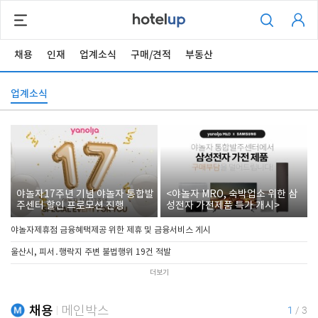
채용
인재
업계소식
구매/견적
부동산
업계소식
야놀자17주년 기념 야놀자 통합발
<야놀자 MRO, 숙박업소 위한 삼
주센터 할인 프로모션 진행
성전자 가전제품 특가 개시>
야놀자제휴점 금융혜택제공 위한 제휴 및 금융서비스 게시
울산시, 피서․행락지 주변 불법행위 19건 적발
더보기
채용
메인박스
1
/
3