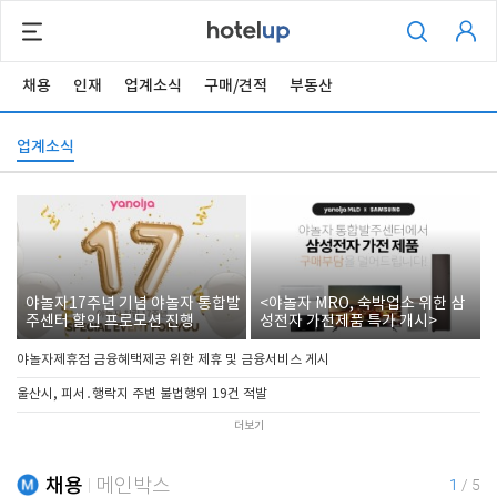
채용
인재
업계소식
구매/견적
부동산
업계소식
야놀자17주년 기념 야놀자 통합발
<야놀자 MRO, 숙박업소 위한 삼
주센터 할인 프로모션 진행
성전자 가전제품 특가 개시>
야놀자제휴점 금융혜택제공 위한 제휴 및 금융서비스 게시
울산시, 피서․행락지 주변 불법행위 19건 적발
더보기
채용
메인박스
1
/
5