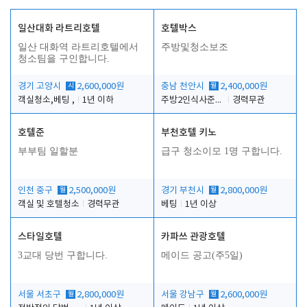
일산대화 라트리호텔
호텔박스
일산 대화역 라트리호텔에서
주방및청소보조
청소팀을 구인합니다.
경기 고양시
시
2,600,000원
충남 천안시
월
2,400,000원
객실청소,베팅 ,
1년 이하
주방2인식사준비및청소린렌보조
경력무관
호텔준
부천호텔 키노
부부팀 일할분
급구 청소이모 1명 구합니다.
인천 중구
월
2,500,000원
경기 부천시
월
2,800,000원
객실 및 호텔청소
경력무관
베팅
1년 이상
스타일호텔
카파쓰 관광호텔
3교대 당번 구합니다.
메이드 공고(주5일)
서울 서초구
월
2,800,000원
서울 강남구
월
2,600,000원