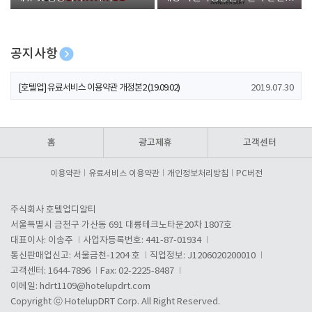
폰 증정
공지사항
[호텔업] 개인정보 처리방침 개정본1 (19.09.02)
2019.07.30
[호텔업] 유료서비스 이용약관 개정본2 (19.09.02)
2019.07.30
[호텔업] 개인정보 처리방침 개정본2 (19.09.02)
2019.07.30
홈
광고제휴
고객센터
이용약관
유료서비스 이용약관
개인정보처리방침
PC버전
주식회사 호텔업디알티
서울특별시 금천구 가산동 691 대륭테크노타운20차 1807호
대표이사: 이송주
사업자등록번호: 441-87-01934
통신판매업신고: 서울금천-1204 호
직업정보: J1206020200010
고객센터: 1644-7896
Fax: 02-2225-8487
이메일:
hdrt1109@hotelupdrt.com
Copyright ⓒ HotelupDRT Corp. All Right Reserved.