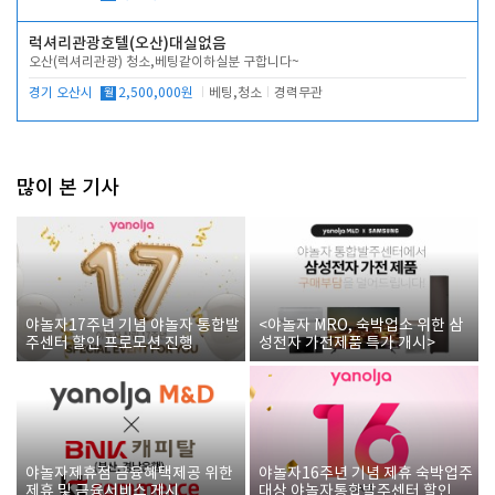
럭셔리관광호텔(오산)대실없음
오산(럭셔리관광) 청소,베팅같이하실분 구합니다~
경기 오산시
월
2,500,000원
베팅,청소
경력무관
많이 본 기사
야놀자17주년 기념 야놀자 통합발
<야놀자 MRO, 숙박업소 위한 삼
주센터 할인 프로모션 진행
성전자 가전제품 특가 개시>
야놀자제휴점 금융혜택제공 위한
야놀자16주년 기념 제휴 숙박업주
제휴 및 금융서비스 게시
대상 야놀자통합발주센터 할인쿠