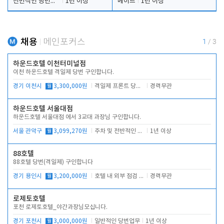
전반적인 당번업무
1년 이상
메이드
1년 이상
채용
메인포커스
1
/
3
하운드호텔 이천터미널점
이천 하운드호텔 격일제 당번 구인합니다.
경기 이천시
월
3,300,000원
격일제 프론트 당번 업무로 주차 및 객실 점검
경력무관
하운드호텔 서울대점
하운드호텔 서울대점 에서 3교대 과장님 구인합니다.
서울 관악구
월
3,099,270원
주차 및 전반적인 당번업무
1년 이상
88호텔
88호텔 당번(격일제) 구인합니다
경기 용인시
월
3,200,000원
호텔 내 외부 점검 및 프런트 운영
경력무관
로제토호텔
포천 로제토호텔_야간과장님모십니다.
경기 포천시
월
3,000,000원
일반적인 당번업무
1년 이상