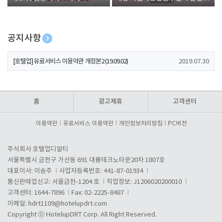
폰 증정
공지사항
[호텔업] 개인정보 처리방침 개정본1 (19.09.02)
2019.07.30
[호텔업] 유료서비스 이용약관 개정본2 (19.09.02)
2019.07.30
[호텔업] 개인정보 처리방침 개정본2 (19.09.02)
2019.07.30
홈
광고제휴
고객센터
이용약관
유료서비스 이용약관
개인정보처리방침
PC버전
주식회사 호텔업디알티
서울특별시 금천구 가산동 691 대륭테크노타운20차 1807호
대표이사: 이송주
사업자등록번호: 441-87-01934
통신판매업신고: 서울금천-1204 호
직업정보: J1206020200010
고객센터: 1644-7896
Fax: 02-2225-8487
이메일:
hdrt1109@hotelupdrt.com
Copyright ⓒ HotelupDRT Corp. All Right Reserved.