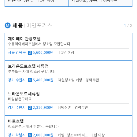
전반적인 당번업무
1년 이상
객실청소, 카운터
경력무관
채용
메인포커스
1
/
2
제이베이 관광호텔
수유제이베이호텔에서 청소팀 모집합니다
서울 강북구
월
5,600,000원
1년 이상
브라운도트호텔 세류점
부부또는 자매 청소팀 구합니다.
경기 수원시
월
5,400,000원
객실청소및 베팅
경력무관
브라운도트세류점
베팅삼촌구해요
경기 수원시
월
2,316,930원
베팅삼촌
경력무관
바로호텔
청소한분..<캐셔 한분>.. 구합니다.
경기 하남시
월
2,600,000원
베팅.,청소<<캐셔 모셔봅니다.
1년 이상