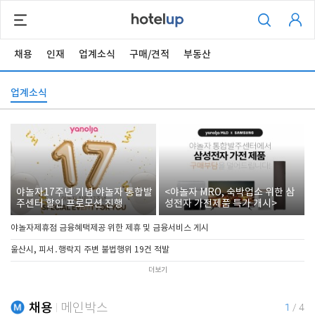
채용
인재
업계소식
구매/견적
부동산
업계소식
야놀자17주년 기념 야놀자 통합발
<야놀자 MRO, 숙박업소 위한 삼
주센터 할인 프로모션 진행
성전자 가전제품 특가 개시>
야놀자제휴점 금융혜택제공 위한 제휴 및 금융서비스 게시
울산시, 피서․행락지 주변 불법행위 19건 적발
더보기
채용
메인박스
1
/
4