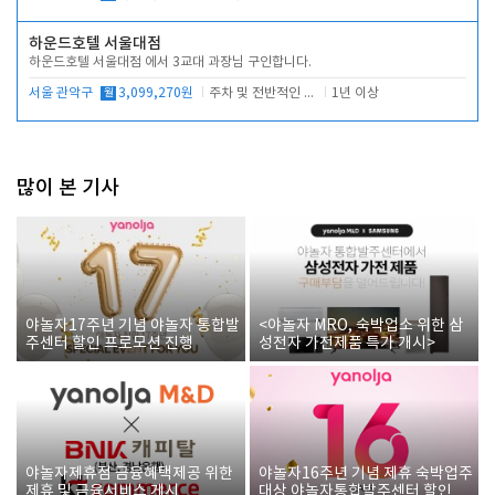
하운드호텔 서울대점
하운드호텔 서울대점 에서 3교대 과장님 구인합니다.
서울 관악구
월
3,099,270원
주차 및 전반적인 당번업무
1년 이상
많이 본 기사
야놀자17주년 기념 야놀자 통합발
<야놀자 MRO, 숙박업소 위한 삼
주센터 할인 프로모션 진행
성전자 가전제품 특가 개시>
야놀자제휴점 금융혜택제공 위한
야놀자16주년 기념 제휴 숙박업주
제휴 및 금융서비스 게시
대상 야놀자통합발주센터 할인쿠