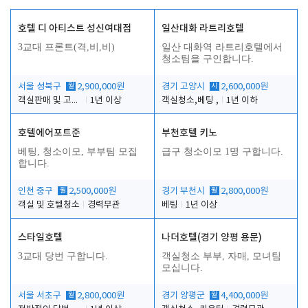
호텔 디 아티스트 성신여대점
일산대화 라트리호텔
3교대 프론트(격,비,비)
일산 대화역 라트리호텔에서
청소팀을 구인합니다.
서울 성북구
월
2,900,000원
경기 고양시
시
2,600,000원
객실판매 및 고객응대
1년 이상
객실청소,베팅 ,
1년 이하
호텔에어포트준
부천호텔 키노
베팅, 청소이모, 부부팀 모집
급구 청소이모 1명 구합니다.
합니다.
인천 중구
월
2,500,000원
경기 부천시
월
2,800,000원
객실 및 호텔청소
경력무관
베팅
1년 이상
스타일호텔
나더호텔(경기 양평 용문)
3교대 당번 구합니다.
객실청소 부부, 자매, 모녀팀
모십니다.
서울 서초구
월
2,800,000원
경기 양평군
월
4,400,000원