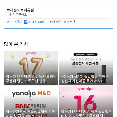
브라운도트세류점
베팅삼촌구해요
경기 수원시
월
2,316,930원
베팅삼촌
경력무관
많이 본 기사
야놀자17주년 기념 야놀자 통합발
<야놀자 MRO, 숙박업소 위한 삼
주센터 할인 프로모션 진행
성전자 가전제품 특가 개시>
야놀자제휴점 금융혜택제공 위한
야놀자16주년 기념 제휴 숙박업주
제휴 및 금융서비스 게시
대상 야놀자통합발주센터 할인쿠