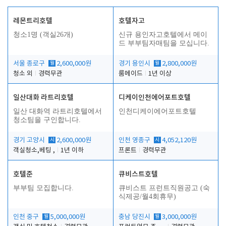
레몬트리호텔
호텔자고
청소1명 (객실26개)
신규 용인자고호텔에서 메이
드 부부팀자매팀을 모십니다.
서울 종로구
월
2,600,000원
경기 용인시
월
2,800,000원
청소 외
경력무관
룸메이드
1년 이상
일산대화 라트리호텔
디케이인천에어포트호텔
일산 대화역 라트리호텔에서
인천디케이에어포트호텔
청소팀을 구인합니다.
경기 고양시
시
2,600,000원
인천 영종구
시
4,052,120원
객실청소,베팅 ,
1년 이하
프론트
경력무관
호텔준
큐비스트호텔
부부팀 모집합니다.
큐비스트 프런트직원공고 (숙
식제공/월4회휴무)
인천 중구
월
5,000,000원
충남 당진시
월
3,000,000원