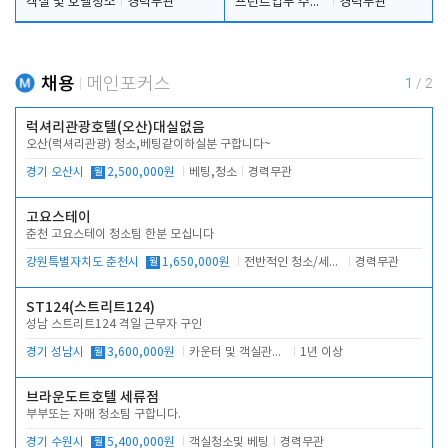
객실 및 호텔청소
경력무관
프런트업무 주간, 야간
경력무관
채용
메인포커스
1
/
2
럭셔리관광호텔(오산)대실없음
오산(럭셔리관광) 청소,베팅같이하실분 구합니다~
경기 오산시
월
2,500,000원
베팅,청소
경력무관
고요스테이
춘천 고요스테이 청소팀 한분 모십니다
강원특별자치도 춘천시
월
1,650,000원
전반적인 청소/세탁업무
경력무관
ST124(스트리트124)
성남 스트리트124 격일 근무자 구인
경기 성남시
월
3,600,000원
카운터 및 객실관리 전반
1년 이상
브라운도트호텔 세류점
부부또는 자매 청소팀 구합니다.
경기 수원시
월
5,400,000원
객실청소및 베팅
경력무관