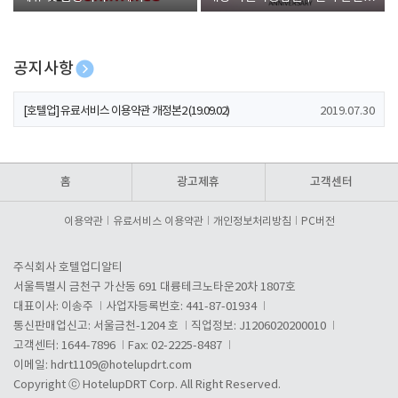
폰 증정
공지사항
[호텔업] 개인정보 처리방침 개정본1 (19.09.02)
2019.07.30
[호텔업] 유료서비스 이용약관 개정본2 (19.09.02)
2019.07.30
[호텔업] 개인정보 처리방침 개정본2 (19.09.02)
2019.07.30
홈
광고제휴
고객센터
이용약관
유료서비스 이용약관
개인정보처리방침
PC버전
주식회사 호텔업디알티
서울특별시 금천구 가산동 691 대륭테크노타운20차 1807호
대표이사: 이송주
사업자등록번호: 441-87-01934
통신판매업신고: 서울금천-1204 호
직업정보: J1206020200010
고객센터: 1644-7896
Fax: 02-2225-8487
이메일:
hdrt1109@hotelupdrt.com
Copyright ⓒ HotelupDRT Corp. All Right Reserved.