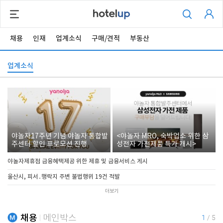
채용
인재
업계소식
구매/견적
부동산
업계소식
야놀자17주년 기념 야놀자 통합발
<야놀자 MRO, 숙박업소 위한 삼
주센터 할인 프로모션 진행
성전자 가전제품 특가 개시>
야놀자제휴점 금융혜택제공 위한 제휴 및 금융서비스 게시
울산시, 피서․행락지 주변 불법행위 19건 적발
더보기
채용
메인박스
1
/
5