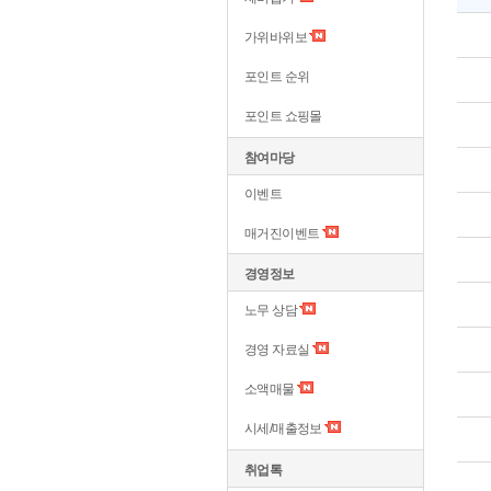
가위바위보
포인트 순위
포인트 쇼핑몰
참여마당
이벤트
매거진이벤트
경영정보
노무 상담
경영 자료실
소액매물
시세/매출정보
취업톡