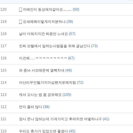
120
지배인이 동성애자같아요ㅡ.,ㅡ
(50)
119
요새예뫠이렇게지저분하냐
(39)
118
날이 더워지지깐 짜증만 느네요
(57)
117
진짜 모텔에서 일하는사람들을 위해 글남긴다
(73)
116
이건뭐......ㅋㅋㅋㅋㅋㅋㅋㅋㅋ
(67)
115
와 종놔 사모때문에 열빡치네
(49)
114
아산리무인텔가지아삼왠저로예처럼
(72)
113
캐셔 꼬시는 법 좀 공유해요
(105)
112
먼지 졸라 많다
(38)
111
장사 존나 않되는데 가격가지고 후려치면 어떻하냐구
(41)
110
우리도 휴가가 있었으면 좋겠다
(45)