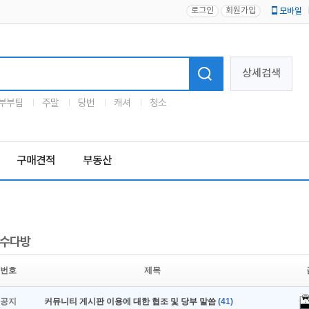
로그인
회원가입
모바일
로고
상세검색
부부팀
주말
당번
캐셔
청소
구매견적
부동산
수다방
번호
제목
공지
커뮤니티 게시판 이용에 대한 협조 및 당부 말씀
(41)