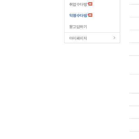
취업수다방
익명수다방
묻고답하기
마이페이지