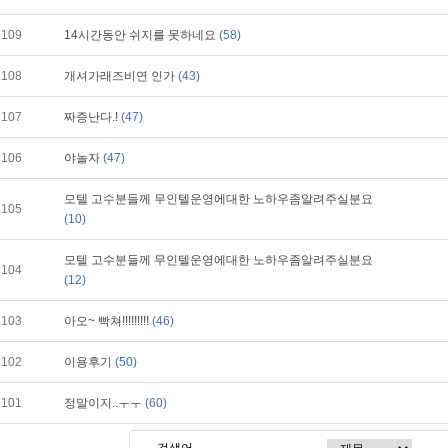
109
14시간동안 쉬지를 못하네요
(58)
108
개셔가래즈비연 인가
(43)
107
짜증난다.!
(47)
106
야놀자
(47)
모텔 고수분들께 무인텔운영에대한 노하우좀알려주실분요
105
(10)
모텔 고수분들께 무인텔운영에대한 노하우좀알려주실분요
104
(12)
103
아오~ 빡쳐!!!!!!!!!
(46)
102
이용후기
(50)
101
정말이지..ㅜㅜ
(60)