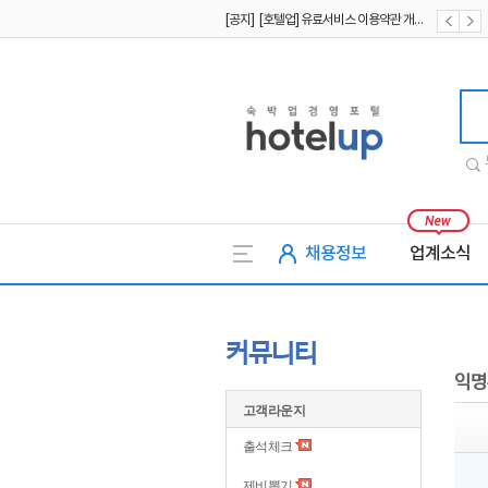
[공지] [호텔업] 유료서비스 이용약관 개정본2 (19.09.02)
[공지] [호텔업] 개인정보 처리방침 개정본2 (19.09.02)
호텔업
채용정보
업계소식
커뮤니티
익명
고객라운지
출석체크
제비뽑기