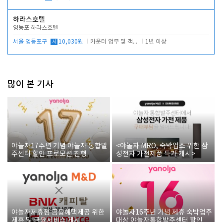
하라스호텔
영등포 하라스호텔
서울 영등포구
시
10,030원
카운터 업무 및 객실관리(청소상태 확인, 객실판매)
1년 이상
많이 본 기사
야놀자17주년 기념 야놀자 통합발
<야놀자 MRO, 숙박업소 위한 삼
주센터 할인 프로모션 진행
성전자 가전제품 특가 개시>
야놀자제휴점 금융혜택제공 위한
야놀자16주년 기념 제휴 숙박업주
제휴 및 금융서비스 게시
대상 야놀자통합발주센터 할인쿠