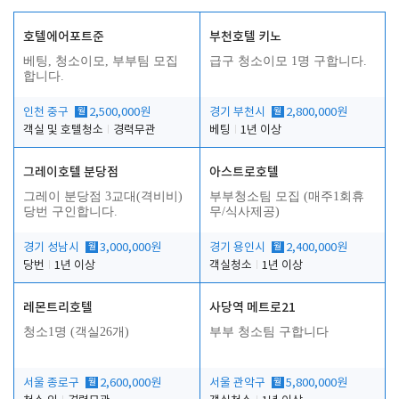
호텔에어포트준
부천호텔 키노
베팅, 청소이모, 부부팀 모집
급구 청소이모 1명 구합니다.
합니다.
인천 중구
월
2,500,000원
경기 부천시
월
2,800,000원
객실 및 호텔청소
경력무관
베팅
1년 이상
그레이호텔 분당점
아스트로호텔
그레이 분당점 3교대(격비비)
부부청소팀 모집 (매주1회휴
당번 구인합니다.
무/식사제공)
경기 성남시
월
3,000,000원
경기 용인시
월
2,400,000원
당번
1년 이상
객실청소
1년 이상
레몬트리호텔
사당역 메트로21
청소1명 (객실26개)
부부 청소팀 구합니다
서울 종로구
월
2,600,000원
서울 관악구
월
5,800,000원