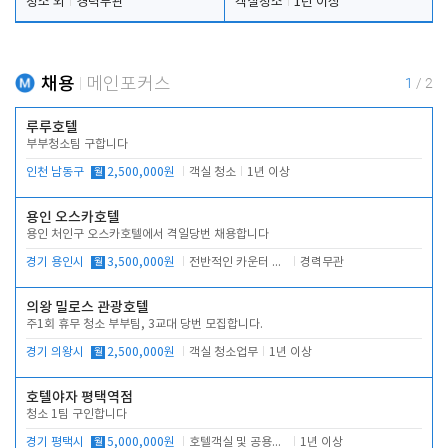
청소 외
경력무관
객실청소
1년 이상
채용
메인포커스
1
/
2
루루호텔
부부청소팀 구합니다
인천 남동구
월
2,500,000원
객실 청소
1년 이상
용인 오스카호텔
용인 처인구 오스카호텔에서 격일당번 채용합니다
경기 용인시
월
3,500,000원
전반적인 카운터 업무
경력무관
의왕 밀로스 관광호텔
주1회 휴무 청소 부부팀, 3교대 당번 모집합니다.
경기 의왕시
월
2,500,000원
객실 청소업무
1년 이상
호텔야자 평택역점
청소 1팀 구인합니다
경기 평택시
월
5,000,000원
호텔객실 및 공용시설 청소 관리
1년 이상