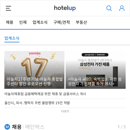
채용
인재
업계소식
구매/견적
부동산
업계소식
야놀자17주년 기념 야놀자 통합발
<야놀자 MRO, 숙박업소 위한 삼
주센터 할인 프로모션 진행
성전자 가전제품 특가 개시>
야놀자제휴점 금융혜택제공 위한 제휴 및 금융서비스 게시
울산시, 피서․행락지 주변 불법행위 19건 적발
더보기
채용
메인박스
1
/
3