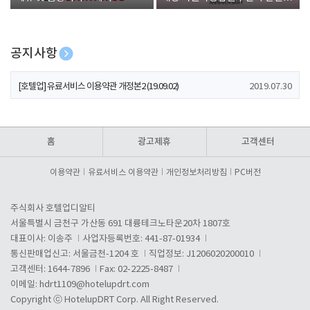
폰 증정
공지사항
[호텔업] 개인정보 처리방침 개정본1 (19.09.02)
2019.07.30
[호텔업] 유료서비스 이용약관 개정본2 (19.09.02)
2019.07.30
[호텔업] 개인정보 처리방침 개정본2 (19.09.02)
2019.07.30
홈
광고제휴
고객센터
이용약관
유료서비스 이용약관
개인정보처리방침
PC버전
주식회사 호텔업디알티
서울특별시 금천구 가산동 691 대륭테크노타운20차 1807호
대표이사: 이송주
사업자등록번호: 441-87-01934
통신판매업신고: 서울금천-1204 호
직업정보: J1206020200010
고객센터: 1644-7896
Fax: 02-2225-8487
이메일:
hdrt1109@hotelupdrt.com
Copyright ⓒ HotelupDRT Corp. All Right Reserved.