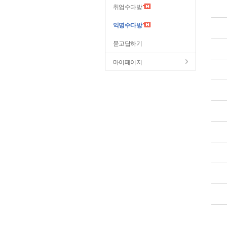
취업수다방
익명수다방
묻고답하기
마이페이지