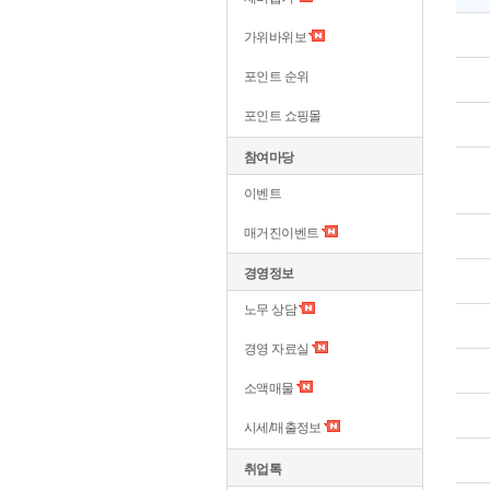
가위바위보
포인트 순위
포인트 쇼핑몰
참여마당
이벤트
매거진이벤트
경영정보
노무 상담
경영 자료실
소액매물
시세/매출정보
취업톡