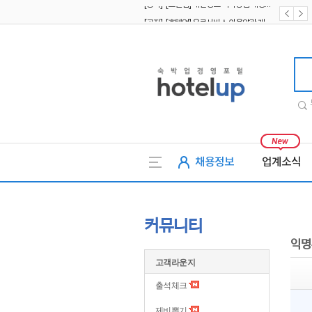
[공지] [호텔업] 유료서비스 이용약관 개정본2 (19.09.02)
[공지] [호텔업] 개인정보 처리방침 개정본2 (19.09.02)
호텔업
채용정보
업계소식
커뮤니티
익명
고객라운지
출석체크
제비뽑기