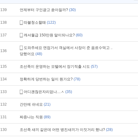
139
언제부터 구인광고 쏟아질까?
(30)
138
따블청소할때
(122)
137
캐셔월급 150만원 말이되나요?
(60)
도와주세요 면접가서 객실에서 사장이 준 음료수먹고 ..
136
당했어요
(48)
135
조선족이 운영하는 모텔에서 장기적출 시도
(57)
134
정확하게 당번하는 일이 뭔가요?
(78)
133
어디괜찮은자리없나....ㅅ
(35)
132
간만에 쉬네요
(21)
131
짜증나는 직원
(89)
130
조선족 새끼 같은데 어떤 병진새끼가 이짓거리 했냐?
(28)