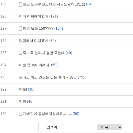
129
일단 노동부신고햇음 지금도일하고잇음
(34)
128
이거 어찌해야할지
(121)
127
당번 월급 150????
(104)
126
답답해서 미치겠네
(32)
125
죽도록 일하다 정말 죽는데
(40)
124
이젠 좀 쉬어야겠다.
(50)
123
온다고 하고 안오는 것들 졸라 짜증남
(75)
122
아오!
(36)
121
점점
(46)
120
지배인이 동성애자같아요ㅡ.,ㅡ
(50)