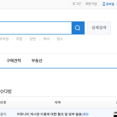
로그인
회원가입
모바일
로고
상세검색
부부팀
주말
당번
캐셔
청소
구매견적
부동산
수다방
번호
제목
공지
커뮤니티 게시판 이용에 대한 협조 및 당부 말씀
(41)