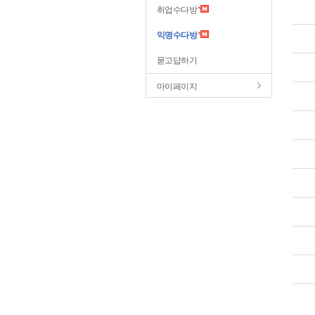
취업수다방
익명수다방
묻고답하기
마이페이지