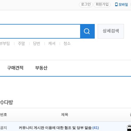
로그인
회원가입
모바일
로고
상세검색
부부팀
주말
당번
캐셔
청소
구매견적
부동산
수다방
번호
제목
공지
커뮤니티 게시판 이용에 대한 협조 및 당부 말씀
(41)