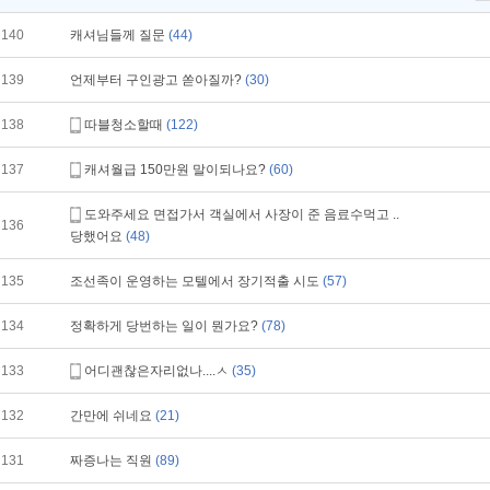
140
캐셔님들께 질문
(44)
139
언제부터 구인광고 쏟아질까?
(30)
138
따블청소할때
(122)
137
캐셔월급 150만원 말이되나요?
(60)
도와주세요 면접가서 객실에서 사장이 준 음료수먹고 ..
136
당했어요
(48)
135
조선족이 운영하는 모텔에서 장기적출 시도
(57)
134
정확하게 당번하는 일이 뭔가요?
(78)
133
어디괜찮은자리없나....ㅅ
(35)
132
간만에 쉬네요
(21)
131
짜증나는 직원
(89)