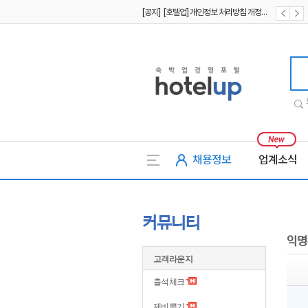
[공지] [호텔업] 개인정보 처리방침 개정본1 (19.09.02)
[공지] [호텔업] 유료서비스 이용약관 개정본2 (19.09.02)
호텔업
채용정보
업계소식
커뮤니티
익명
고객라운지
출석체크
제비뽑기