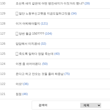
130
조선족 새끼 같은데 어떤 병진새끼가 이짓거리 했냐?
(28)
129
일단 노동부신고햇음 지금도일하고잇음
(34)
128
이거 어찌해야할지
(121)
127
당번 월급 150????
(104)
126
답답해서 미치겠네
(32)
125
죽도록 일하다 정말 죽는데
(40)
124
이젠 좀 쉬어야겠다.
(50)
123
온다고 하고 안오는 것들 졸라 짜증남
(75)
122
아오!
(36)
121
점점
(46)