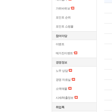
가위바위보
포인트 순위
포인트 쇼핑몰
참여마당
이벤트
매거진이벤트
경영정보
노무 상담
경영 자료실
소액매물
시세/매출정보
취업톡