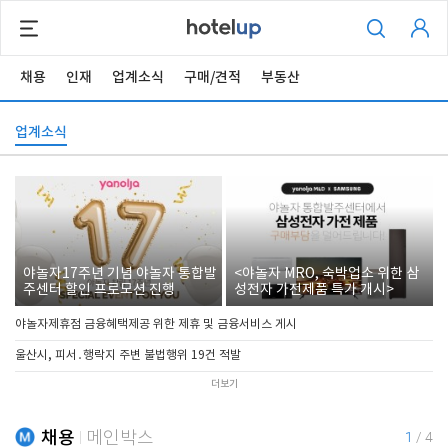
채용
인재
업계소식
구매/견적
부동산
업계소식
야놀자17주년 기념 야놀자 통합발
<야놀자 MRO, 숙박업소 위한 삼
주센터 할인 프로모션 진행
성전자 가전제품 특가 개시>
야놀자제휴점 금융혜택제공 위한 제휴 및 금융서비스 게시
울산시, 피서․행락지 주변 불법행위 19건 적발
더보기
채용
메인박스
1
/
4