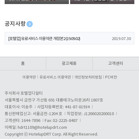
폰 증정
공지사항
[호텔업] 개인정보 처리방침 개정본1 (19.09.02)
2019.07.30
[호텔업] 유료서비스 이용약관 개정본2 (19.09.02)
2019.07.30
[호텔업] 개인정보 처리방침 개정본2 (19.09.02)
2019.07.30
홈
광고제휴
고객센터
이용약관
유료서비스 이용약관
개인정보처리방침
PC버전
주식회사 호텔업디알티
서울특별시 금천구 가산동 691 대륭테크노타운20차 1807호
대표이사: 이송주
사업자등록번호: 441-87-01934
통신판매업신고: 서울금천-1204 호
직업정보: J1206020200010
고객센터: 1644-7896
Fax: 02-2225-8487
이메일:
hdrt1109@hotelupdrt.com
Copyright ⓒ HotelupDRT Corp. All Right Reserved.