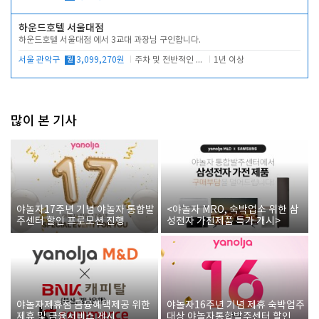
하운드호텔 서울대점
하운드호텔 서울대점 에서 3교대 과장님 구인합니다.
서울 관악구
월
3,099,270원
주차 및 전반적인 당번업무
1년 이상
많이 본 기사
야놀자17주년 기념 야놀자 통합발
<야놀자 MRO, 숙박업소 위한 삼
주센터 할인 프로모션 진행
성전자 가전제품 특가 개시>
야놀자제휴점 금융혜택제공 위한
야놀자16주년 기념 제휴 숙박업주
제휴 및 금융서비스 게시
대상 야놀자통합발주센터 할인쿠