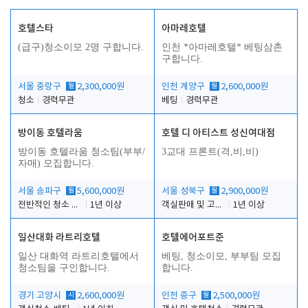
호텔스타
아마레호텔
(급구)청소이모 2명 구합니다.
인천 *아마레호텔* 베팅삼촌
구합니다.
서울 중랑구
월
2,300,000원
인천 계양구
월
2,600,000원
청소
경력무관
베팅
경력무관
방이동 호텔라움
호텔 디 아티스트 성신여대점
방이동 호텔라움 청소팀(부부/
3교대 프론트(격,비,비)
자매) 모집합니다.
서울 송파구
월
5,600,000원
서울 성북구
월
2,900,000원
전반적인 청소 업무(객실청소.객실정리)
1년 이상
객실판매 및 고객응대
1년 이상
일산대화 라트리호텔
호텔에어포트준
일산 대화역 라트리호텔에서
베팅, 청소이모, 부부팀 모집
청소팀을 구인합니다.
합니다.
경기 고양시
시
2,600,000원
인천 중구
월
2,500,000원