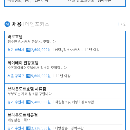
객실청소,베팅 ,
1년 이하
객실 및 호텔청소
경력무관
채용
메인포커스
1
/
2
바로호텔
청소한분..<캐셔 한분>.. 구합니다.
경기 하남시
월
2,600,000원
베팅.,청소<<캐셔 모셔봅니다.
1년 이상
제이베이 관광호텔
수유제이베이호텔에서 청소팀 모집합니다
서울 강북구
월
5,600,000원
1년 이상
브라운도트호텔 세류점
부부또는 자매 청소팀 구합니다.
경기 수원시
월
5,400,000원
객실청소및 베팅
경력무관
브라운도트세류점
베팅삼촌구해요
경기 수원시
월
2,316,930원
베팅삼촌
경력무관