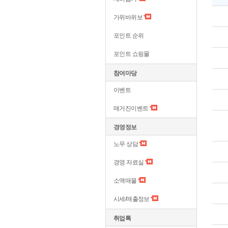
가위바위보
포인트 순위
포인트 쇼핑몰
참여마당
이벤트
매거진이벤트
경영정보
노무 상담
경영 자료실
소액매물
시세/매출정보
취업톡