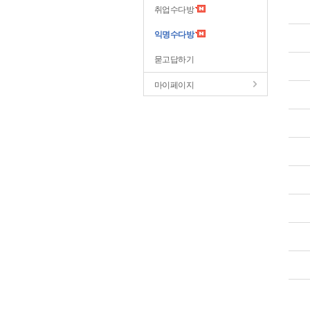
취업수다방
익명수다방
묻고답하기
마이페이지