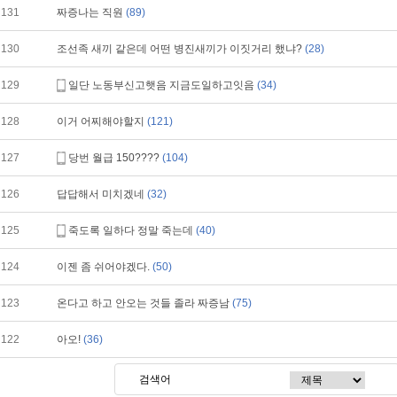
131
짜증나는 직원
(89)
130
조선족 새끼 같은데 어떤 병진새끼가 이짓거리 했냐?
(28)
129
일단 노동부신고햇음 지금도일하고잇음
(34)
128
이거 어찌해야할지
(121)
127
당번 월급 150????
(104)
126
답답해서 미치겠네
(32)
125
죽도록 일하다 정말 죽는데
(40)
124
이젠 좀 쉬어야겠다.
(50)
123
온다고 하고 안오는 것들 졸라 짜증남
(75)
122
아오!
(36)