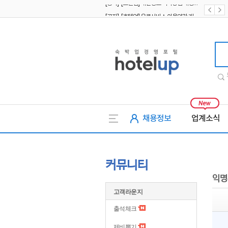
[공지] [호텔업] 유료서비스 이용약관 개정본2 (19.09.02)
[공지] [호텔업] 개인정보 처리방침 개정본2 (19.09.02)
호텔업
채용정보
업계소식
커뮤니티
익명
고객라운지
출석체크
제비뽑기