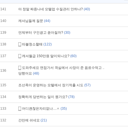
141
아 정말 짜증나네 모텔업 수질관리 안하냐?
(40)
140
캐셔님들께 질문
(44)
139
언제부터 구인광고 쏟아질까?
(30)
138
따블청소할때
(122)
137
캐셔월급 150만원 말이되나요?
(60)
도와주세요 면접가서 객실에서 사장이 준 음료수먹고 ..
136
당했어요
(48)
135
조선족이 운영하는 모텔에서 장기적출 시도
(57)
134
정확하게 당번하는 일이 뭔가요?
(78)
133
어디괜찮은자리없나....ㅅ
(35)
132
간만에 쉬네요
(21)