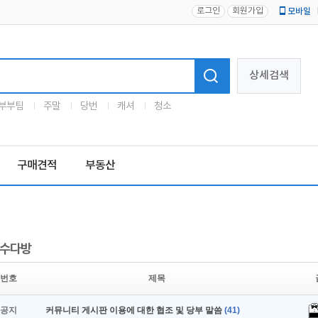
로그인
회원가입
모바일
로고
상세검색
부부팀
주말
당번
캐셔
청소
구매견적
부동산
수다방
번호
제목
공지
커뮤니티 게시판 이용에 대한 협조 및 당부 말씀
(41)