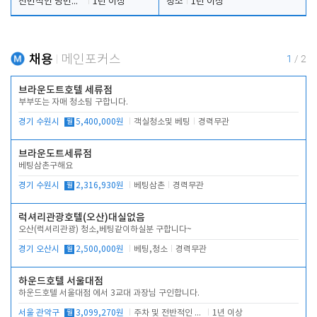
전반적인 당번업무
1년 이상
청소
1년 이상
채용
메인포커스
1
/
2
브라운도트호텔 세류점
부부또는 자매 청소팀 구합니다.
경기 수원시
월
5,400,000원
객실청소및 베팅
경력무관
브라운도트세류점
베팅삼촌구해요
경기 수원시
월
2,316,930원
베팅삼촌
경력무관
럭셔리관광호텔(오산)대실없음
오산(럭셔리관광) 청소,베팅같이하실분 구합니다~
경기 오산시
월
2,500,000원
베팅,청소
경력무관
하운드호텔 서울대점
하운드호텔 서울대점 에서 3교대 과장님 구인합니다.
서울 관악구
월
3,099,270원
주차 및 전반적인 당번업무
1년 이상