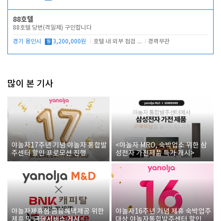
88호텔
88호텔 당번(격일제) 구인합니다
경기 용인시
월
3,200,000원
호텔 내 외부 점검 및 프런트 운영
경력무관
많이 본 기사
야놀자17주년 기념 야놀자 통합발
<야놀자 MRO, 숙박업소 위한 삼
주센터 할인 프로모션 진행
성전자 가전제품 특가 개시>
야놀자제휴점 금융혜택제공 위한
야놀자16주년 기념 제휴 숙박업주
제휴 및 금융서비스 게시
대상 야놀자통합발주센터 할인쿠