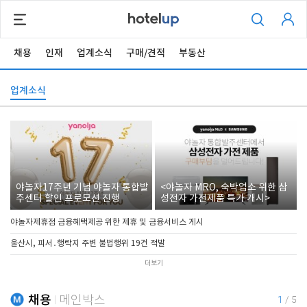
채용
인재
업계소식
구매/견적
부동산
업계소식
야놀자17주년 기념 야놀자 통합발
<야놀자 MRO, 숙박업소 위한 삼
주센터 할인 프로모션 진행
성전자 가전제품 특가 개시>
야놀자제휴점 금융혜택제공 위한 제휴 및 금융서비스 게시
울산시, 피서․행락지 주변 불법행위 19건 적발
더보기
채용
메인박스
1
/
5