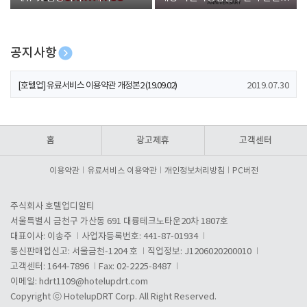
폰 증정
공지사항
[호텔업] 개인정보 처리방침 개정본1 (19.09.02)
2019.07.30
[호텔업] 유료서비스 이용약관 개정본2 (19.09.02)
2019.07.30
[호텔업] 개인정보 처리방침 개정본2 (19.09.02)
2019.07.30
홈
광고제휴
고객센터
이용약관
유료서비스 이용약관
개인정보처리방침
PC버전
주식회사 호텔업디알티
서울특별시 금천구 가산동 691 대륭테크노타운20차 1807호
대표이사: 이송주
사업자등록번호: 441-87-01934
통신판매업신고: 서울금천-1204 호
직업정보: J1206020200010
고객센터: 1644-7896
Fax: 02-2225-8487
이메일:
hdrt1109@hotelupdrt.com
Copyright ⓒ HotelupDRT Corp. All Right Reserved.