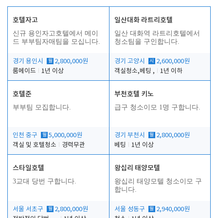
호텔자고
일산대화 라트리호텔
신규 용인자고호텔에서 메이
일산 대화역 라트리호텔에서
드 부부팀자매팀을 모십니다.
청소팀을 구인합니다.
경기 용인시
월
2,800,000원
경기 고양시
시
2,600,000원
룸메이드
1년 이상
객실청소,베팅 ,
1년 이하
호텔준
부천호텔 키노
부부팀 모집합니다.
급구 청소이모 1명 구합니다.
인천 중구
월
5,000,000원
경기 부천시
월
2,800,000원
객실 및 호텔청소
경력무관
베팅
1년 이상
스타일호텔
왕십리 태양모텔
3교대 당번 구합니다.
왕십리 태양모텔 청소이모 구
합니다.
서울 서초구
월
2,800,000원
서울 성동구
월
2,940,000원