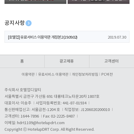
폰 증정
공지사항
[호텔업] 개인정보 처리방침 개정본1 (19.09.02)
2019.07.30
[호텔업] 유료서비스 이용약관 개정본2 (19.09.02)
2019.07.30
[호텔업] 개인정보 처리방침 개정본2 (19.09.02)
2019.07.30
홈
광고제휴
고객센터
이용약관
유료서비스 이용약관
개인정보처리방침
PC버전
주식회사 호텔업디알티
서울특별시 금천구 가산동 691 대륭테크노타운20차 1807호
대표이사: 이송주
사업자등록번호: 441-87-01934
통신판매업신고: 서울금천-1204 호
직업정보: J1206020200010
고객센터: 1644-7896
Fax: 02-2225-8487
이메일:
hdrt1109@hotelupdrt.com
Copyright ⓒ HotelupDRT Corp. All Right Reserved.