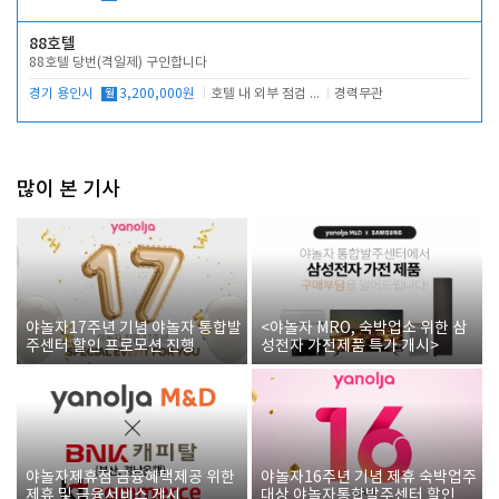
88호텔
88호텔 당번(격일제) 구인합니다
경기 용인시
월
3,200,000원
호텔 내 외부 점검 및 프런트 운영
경력무관
많이 본 기사
야놀자17주년 기념 야놀자 통합발
<야놀자 MRO, 숙박업소 위한 삼
주센터 할인 프로모션 진행
성전자 가전제품 특가 개시>
야놀자제휴점 금융혜택제공 위한
야놀자16주년 기념 제휴 숙박업주
제휴 및 금융서비스 게시
대상 야놀자통합발주센터 할인쿠