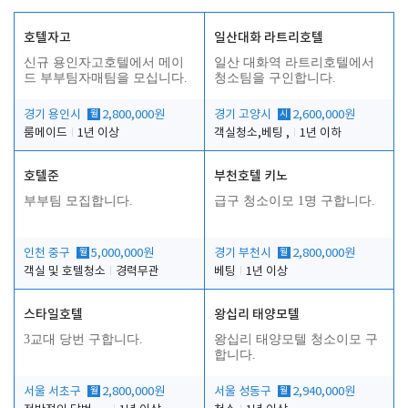
호텔자고
일산대화 라트리호텔
신규 용인자고호텔에서 메이
일산 대화역 라트리호텔에서
드 부부팀자매팀을 모십니다.
청소팀을 구인합니다.
경기 용인시
월
2,800,000원
경기 고양시
시
2,600,000원
룸메이드
1년 이상
객실청소,베팅 ,
1년 이하
호텔준
부천호텔 키노
부부팀 모집합니다.
급구 청소이모 1명 구합니다.
인천 중구
월
5,000,000원
경기 부천시
월
2,800,000원
객실 및 호텔청소
경력무관
베팅
1년 이상
스타일호텔
왕십리 태양모텔
3교대 당번 구합니다.
왕십리 태양모텔 청소이모 구
합니다.
서울 서초구
월
2,800,000원
서울 성동구
월
2,940,000원