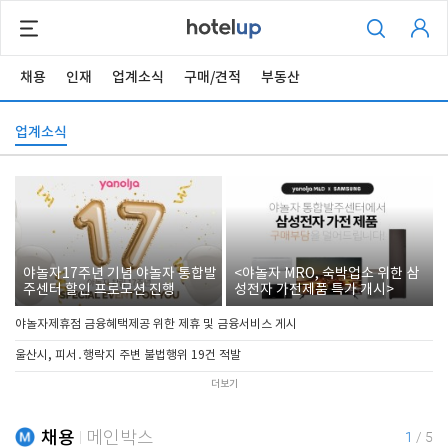
채용
인재
업계소식
구매/견적
부동산
업계소식
야놀자17주년 기념 야놀자 통합발
<야놀자 MRO, 숙박업소 위한 삼
주센터 할인 프로모션 진행
성전자 가전제품 특가 개시>
야놀자제휴점 금융혜택제공 위한 제휴 및 금융서비스 게시
울산시, 피서․행락지 주변 불법행위 19건 적발
더보기
채용
메인박스
1
/
5