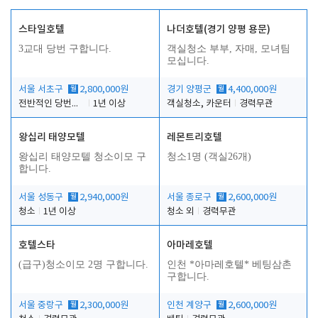
스타일호텔
나더호텔(경기 양평 용문)
3교대 당번 구합니다.
객실청소 부부, 자매, 모녀팀
모십니다.
서울 서초구
월
2,800,000원
경기 양평군
월
4,400,000원
전반적인 당번업무
1년 이상
객실청소, 카운터
경력무관
왕십리 태양모텔
레몬트리호텔
왕십리 태양모텔 청소이모 구
청소1명 (객실26개)
합니다.
서울 성동구
월
2,940,000원
서울 종로구
월
2,600,000원
청소
1년 이상
청소 외
경력무관
호텔스타
아마레호텔
(급구)청소이모 2명 구합니다.
인천 *아마레호텔* 베팅삼촌
구합니다.
서울 중랑구
월
2,300,000원
인천 계양구
월
2,600,000원