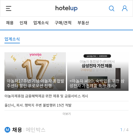
채용
인재
업계소식
구매/견적
부동산
업계소식
야놀자17주년 기념 야놀자 통합발
<야놀자 MRO, 숙박업소 위한 삼
주센터 할인 프로모션 진행
성전자 가전제품 특가 개시>
야놀자제휴점 금융혜택제공 위한 제휴 및 금융서비스 게시
울산시, 피서․행락지 주변 불법행위 19건 적발
더보기
채용
메인박스
1
/
4