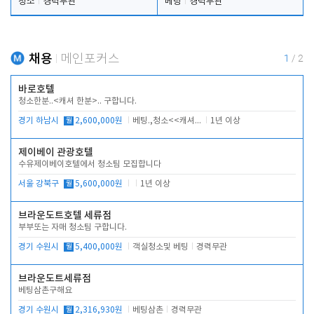
청소
경력무관
베팅
경력무관
채용
메인포커스
1
/
2
바로호텔
청소한분..<캐셔 한분>.. 구합니다.
경기 하남시
월
2,600,000원
베팅.,청소<<캐셔 모셔봅니다.
1년 이상
제이베이 관광호텔
수유제이베이호텔에서 청소팀 모집합니다
서울 강북구
월
5,600,000원
1년 이상
브라운도트호텔 세류점
부부또는 자매 청소팀 구합니다.
경기 수원시
월
5,400,000원
객실청소및 베팅
경력무관
브라운도트세류점
베팅삼촌구해요
경기 수원시
월
2,316,930원
베팅삼촌
경력무관