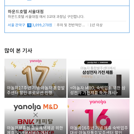
하운드호텔 서울대점
하운드호텔 서울대점 에서 3교대 과장님 구인합니다.
서울 관악구
월
3,099,270원
주차 및 전반적인 당번업무
1년 이상
많이 본 기사
야놀자17주년 기념 야놀자 통합발
<야놀자 MRO, 숙박업소 위한 삼
주센터 할인 프로모션 진행
성전자 가전제품 특가 개시>
야놀자제휴점 금융혜택제공 위한
야놀자16주년 기념 제휴 숙박업주
제휴 및 금융서비스 게시
대상 야놀자통합발주센터 할인쿠