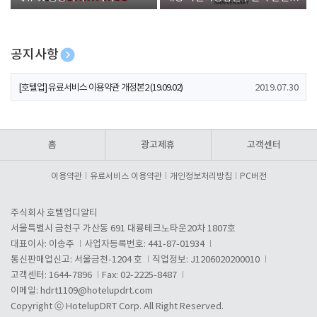
폰 증정
공지사항
[호텔업] 개인정보 처리방침 개정본1 (19.09.02)
2019.07.30
[호텔업] 유료서비스 이용약관 개정본2 (19.09.02)
2019.07.30
[호텔업] 개인정보 처리방침 개정본2 (19.09.02)
2019.07.30
홈
광고제휴
고객센터
이용약관
유료서비스 이용약관
개인정보처리방침
PC버전
주식회사 호텔업디알티
서울특별시 금천구 가산동 691 대륭테크노타운20차 1807호
대표이사: 이송주
사업자등록번호: 441-87-01934
통신판매업신고: 서울금천-1204 호
직업정보: J1206020200010
고객센터: 1644-7896
Fax: 02-2225-8487
이메일:
hdrt1109@hotelupdrt.com
Copyright ⓒ HotelupDRT Corp. All Right Reserved.