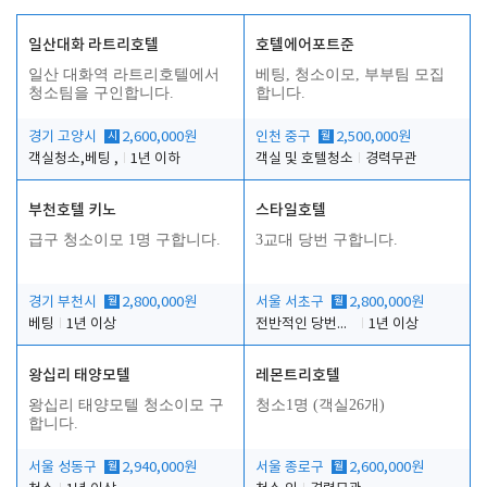
일산대화 라트리호텔
호텔에어포트준
일산 대화역 라트리호텔에서
베팅, 청소이모, 부부팀 모집
청소팀을 구인합니다.
합니다.
경기 고양시
시
2,600,000원
인천 중구
월
2,500,000원
객실청소,베팅 ,
1년 이하
객실 및 호텔청소
경력무관
부천호텔 키노
스타일호텔
급구 청소이모 1명 구합니다.
3교대 당번 구합니다.
경기 부천시
월
2,800,000원
서울 서초구
월
2,800,000원
베팅
1년 이상
전반적인 당번업무
1년 이상
왕십리 태양모텔
레몬트리호텔
왕십리 태양모텔 청소이모 구
청소1명 (객실26개)
합니다.
서울 성동구
월
2,940,000원
서울 종로구
월
2,600,000원