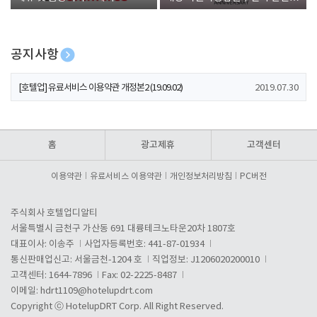
폰 증정
공지사항
[호텔업] 개인정보 처리방침 개정본1 (19.09.02)
2019.07.30
[호텔업] 유료서비스 이용약관 개정본2 (19.09.02)
2019.07.30
[호텔업] 개인정보 처리방침 개정본2 (19.09.02)
2019.07.30
홈
광고제휴
고객센터
이용약관
유료서비스 이용약관
개인정보처리방침
PC버전
주식회사 호텔업디알티
서울특별시 금천구 가산동 691 대륭테크노타운20차 1807호
대표이사: 이송주
사업자등록번호: 441-87-01934
통신판매업신고: 서울금천-1204 호
직업정보: J1206020200010
고객센터: 1644-7896
Fax: 02-2225-8487
이메일:
hdrt1109@hotelupdrt.com
Copyright ⓒ HotelupDRT Corp. All Right Reserved.