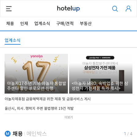
채용
인재
업계소식
구매/견적
부동산
업계소식
야놀자17주년 기념 야놀자 통합발
<야놀자 MRO, 숙박업소 위한 삼
주센터 할인 프로모션 진행
성전자 가전제품 특가 개시>
야놀자제휴점 금융혜택제공 위한 제휴 및 금융서비스 게시
울산시, 피서․행락지 주변 불법행위 19건 적발
더보기
채용
메인박스
1
/
4