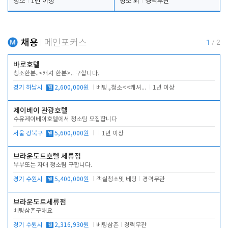
청소
1년 이상
청소 외
경력무관
채용
메인포커스
1
/
2
바로호텔
청소한분..<캐셔 한분>.. 구합니다.
경기 하남시
월
2,600,000원
베팅.,청소<<캐셔 모셔봅니다.
1년 이상
제이베이 관광호텔
수유제이베이호텔에서 청소팀 모집합니다
서울 강북구
월
5,600,000원
1년 이상
브라운도트호텔 세류점
부부또는 자매 청소팀 구합니다.
경기 수원시
월
5,400,000원
객실청소및 베팅
경력무관
브라운도트세류점
베팅삼촌구해요
경기 수원시
월
2,316,930원
베팅삼촌
경력무관