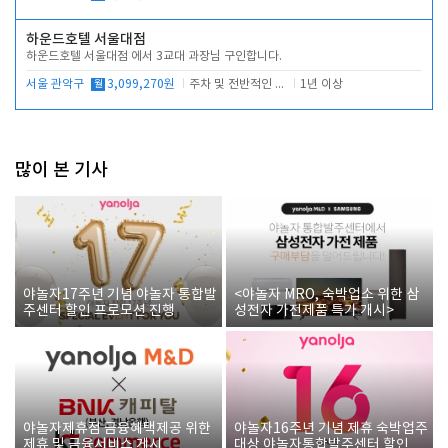
하운드호텔 서울대점
하운드호텔 서울대점 에서 3교대 과장님 구인합니다.
서울 관악구
월
3,099,270원
주차 및 전반적인 당번업무
1년 이상
많이 본 기사
야놀자17주년 기념 야놀자 통합발
<야놀자 MRO, 숙박업소 위한 삼
주센터 할인 프로모션 진행
성전자 가전제품 특가 개시>
야놀자제휴점 금융혜택제공 위한
야놀자16주년 기념 제휴 숙박업주
제휴 및 금융서비스 게시
대상 야놀자통합발주센터 할인쿠