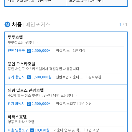
객실 및 호텔청소
경력무관
프론트업무
1년 이상
채용
메인포커스
1
/
1
루루호텔
부부청소팀 구합니다
인천 남동구
월
2,500,000원
객실 청소
1년 이상
용인 오스카호텔
용인 처인구 오스카호텔에서 격일당번 채용합니다
경기 용인시
월
3,500,000원
전반적인 카운터 업무
경력무관
의왕 밀로스 관광호텔
주1회 휴무 청소 부부팀, 3교대 당번 모집합니다.
경기 의왕시
월
2,500,000원
객실 청소업무
1년 이상
하라스호텔
영등포 하라스호텔
서울 영등포구
시
10,030원
카운터 업무 및 객실관리(청소상태 확인, 객실판매)
1년 이상