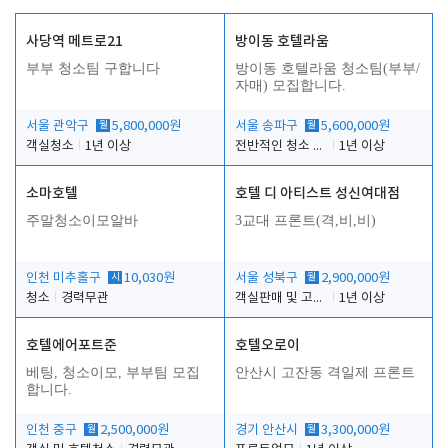
사당역 메트로21
방이동 호텔라움
부부 청소팀 구합니다
방이동 호텔라움 청소팀(부부/
자매) 모집합니다.
서울 관악구
월
5,800,000원
서울 송파구
월
5,600,000원
객실청소
1년 이상
전반적인 청소 업무(객실청소.객실정리)
1년 이상
소마호텔
호텔 디 아티스트 성신여대점
주말청소이모알바
3교대 프론트(격,비,비)
인천 미추홀구
시
10,030원
서울 성북구
월
2,900,000원
청소
경력무관
객실판매 및 고객응대
1년 이상
호텔에어포트준
호텔오로이
베팅, 청소이모, 부부팀 모집
안산시 고잔동 격일제 프론트
합니다.
인천 중구
월
2,500,000원
경기 안산시
월
3,300,000원