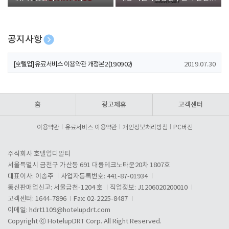
폰 증정
공지사항
[호텔업] 개인정보 처리방침 개정본1 (19.09.02)
2019.07.30
[호텔업] 유료서비스 이용약관 개정본2 (19.09.02)
2019.07.30
[호텔업] 개인정보 처리방침 개정본2 (19.09.02)
2019.07.30
홈
광고제휴
고객센터
이용약관
유료서비스 이용약관
개인정보처리방침
PC버전
주식회사 호텔업디알티
서울특별시 금천구 가산동 691 대륭테크노타운20차 1807호
대표이사: 이송주
사업자등록번호: 441-87-01934
통신판매업신고: 서울금천-1204 호
직업정보: J1206020200010
고객센터: 1644-7896
Fax: 02-2225-8487
이메일:
hdrt1109@hotelupdrt.com
Copyright ⓒ HotelupDRT Corp. All Right Reserved.