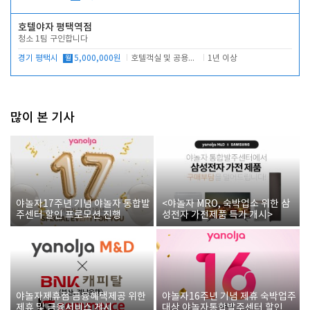
호텔야자 평택역점
청소 1팀 구인합니다
경기 평택시
월
5,000,000원
호텔객실 및 공용시설 청소 관리
1년 이상
많이 본 기사
야놀자17주년 기념 야놀자 통합발
<야놀자 MRO, 숙박업소 위한 삼
주센터 할인 프로모션 진행
성전자 가전제품 특가 개시>
야놀자제휴점 금융혜택제공 위한
야놀자16주년 기념 제휴 숙박업주
제휴 및 금융서비스 게시
대상 야놀자통합발주센터 할인쿠