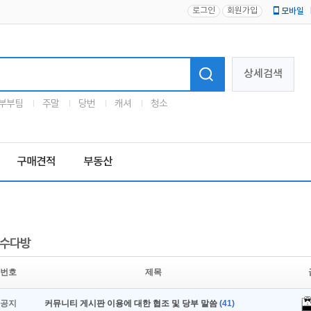
로그인
회원가입
모바일
로고
상세검색
부부팀
주말
당번
캐셔
청소
구매견적
부동산
수다방
번호
제목
공지
커뮤니티 게시판 이용에 대한 협조 및 당부 말씀
(41)