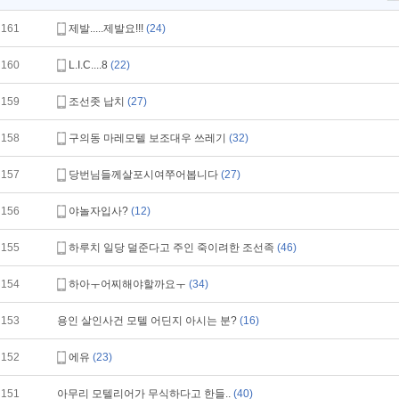
161
제발.....제발요!!!
(24)
160
L.I.C....8
(22)
159
조선좃 납치
(27)
158
구의동 마레모텔 보조대우 쓰레기
(32)
157
당번님들께살포시여쭈어봅니다
(27)
156
야놀자입사?
(12)
155
하루치 일당 덜준다고 주인 죽이려한 조선족
(46)
154
하아ㅜ어찌해야할까요ㅜ
(34)
153
용인 살인사건 모텔 어딘지 아시는 분?
(16)
152
에유
(23)
151
아무리 모텔리어가 무식하다고 한들..
(40)