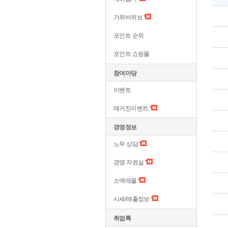
가위바위보
포인트 순위
포인트 쇼핑몰
참여마당
이벤트
매거진이벤트
경영정보
노무 상담
경영 자료실
소액매물
시세/매출정보
취업톡