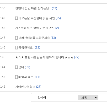
150
한달에 한번 마법 걸리는날...
(42)
149
비오는날 우산팔다 맞은 사연
(25)
148
게스트하우스 창업 어떤가요?
(12)
147
여러선배님들도와주세요
(33)
146
궁금한데요..
(32)
145
★☆★ 모텔 사장님들께 한마디 합니다 ★☆★
(77)
144
덥다
(39)
143
배팅과 청소.
(11)
142
지배인자격없슴
(27)