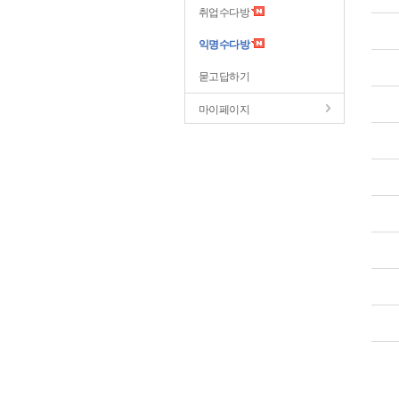
취업수다방
익명수다방
묻고답하기
마이페이지