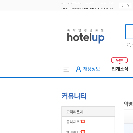
[공지] [호텔업] 유료서비스 이용약관 개정본2 (19.09.02)
[공지] [호텔업] 개인정보 처리방침 개정본2 (19.09.02)
호텔업
채용정보
업계소식
커뮤니티
익명
고객라운지
출석체크
제비뽑기