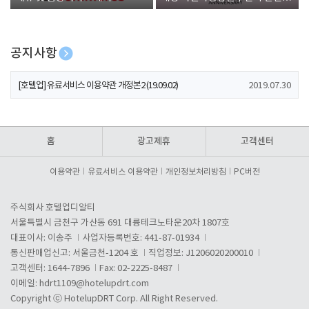
폰 증정
공지사항
[호텔업] 개인정보 처리방침 개정본1 (19.09.02)
2019.07.30
[호텔업] 유료서비스 이용약관 개정본2 (19.09.02)
2019.07.30
[호텔업] 개인정보 처리방침 개정본2 (19.09.02)
2019.07.30
홈
광고제휴
고객센터
이용약관
유료서비스 이용약관
개인정보처리방침
PC버전
주식회사 호텔업디알티
서울특별시 금천구 가산동 691 대륭테크노타운20차 1807호
대표이사: 이송주
사업자등록번호: 441-87-01934
통신판매업신고: 서울금천-1204 호
직업정보: J1206020200010
고객센터: 1644-7896
Fax: 02-2225-8487
이메일:
hdrt1109@hotelupdrt.com
Copyright ⓒ HotelupDRT Corp. All Right Reserved.