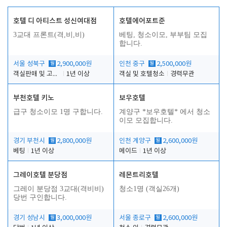
호텔 디 아티스트 성신여대점
호텔에어포트준
3교대 프론트(격,비,비)
베팅, 청소이모, 부부팀 모집
합니다.
서울 성북구
월
2,900,000원
인천 중구
월
2,500,000원
객실판매 및 고객응대
1년 이상
객실 및 호텔청소
경력무관
부천호텔 키노
보우호텔
급구 청소이모 1명 구합니다.
계양구 *보우호텔* 에서 청소
이모 모집합니다.
경기 부천시
월
2,800,000원
인천 계양구
월
2,600,000원
베팅
1년 이상
메이드
1년 이상
그레이호텔 분당점
레몬트리호텔
그레이 분당점 3교대(격비비)
청소1명 (객실26개)
당번 구인합니다.
경기 성남시
월
3,000,000원
서울 종로구
월
2,600,000원