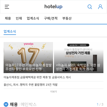
채용
인재
업계소식
구매/견적
부동산
업계소식
야놀자17주년 기념 야놀자 통합발
<야놀자 MRO, 숙박업소 위한 삼
주센터 할인 프로모션 진행
성전자 가전제품 특가 개시>
야놀자제휴점 금융혜택제공 위한 제휴 및 금융서비스 게시
울산시, 피서․행락지 주변 불법행위 19건 적발
더보기
채용
메인박스
1
/
3