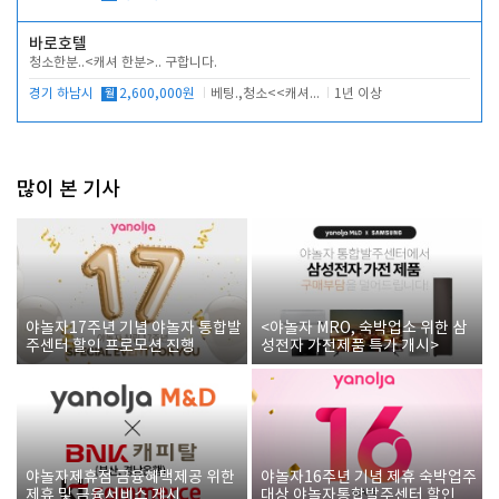
바로호텔
청소한분..<캐셔 한분>.. 구합니다.
경기 하남시
월
2,600,000원
베팅.,청소<<캐셔 모셔봅니다.
1년 이상
많이 본 기사
야놀자17주년 기념 야놀자 통합발
<야놀자 MRO, 숙박업소 위한 삼
주센터 할인 프로모션 진행
성전자 가전제품 특가 개시>
야놀자제휴점 금융혜택제공 위한
야놀자16주년 기념 제휴 숙박업주
제휴 및 금융서비스 게시
대상 야놀자통합발주센터 할인쿠