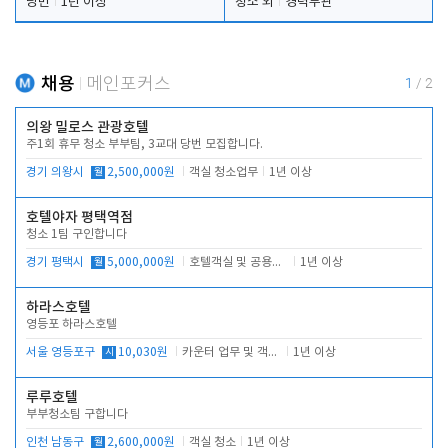
당번
1년 이상
청소 외
경력무관
채용
메인포커스
1
/
2
의왕 밀로스 관광호텔
주1회 휴무 청소 부부팀, 3교대 당번 모집합니다.
경기 의왕시
월
2,500,000원
객실 청소업무
1년 이상
호텔야자 평택역점
청소 1팀 구인합니다
경기 평택시
월
5,000,000원
호텔객실 및 공용시설 청소 관리
1년 이상
하라스호텔
영등포 하라스호텔
서울 영등포구
시
10,030원
카운터 업무 및 객실관리(청소상태 확인, 객실판매)
1년 이상
루루호텔
부부청소팀 구합니다
인천 남동구
월
2,600,000원
객실 청소
1년 이상