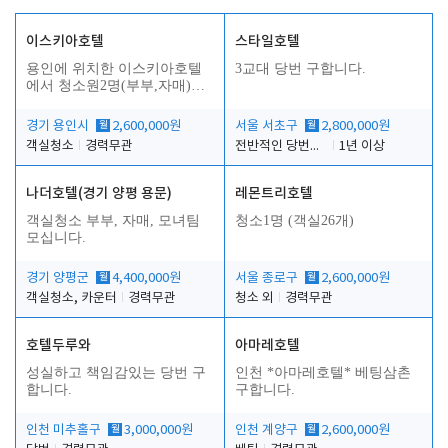
이스키아호텔
스타일호텔
용인에 위치한 이스키아호텔
3교대 당번 구합니다.
에서 청소원2명(부부,자매)을
모집합니다..
경기 용인시
월
2,600,000원
서울 서초구
월
2,800,000원
객실청소
경력무관
전반적인 당번업무
1년 이상
나더호텔(경기 양평 용문)
레몬트리호텔
객실청소 부부, 자매, 모녀팀
청소1명 (객실26개)
모십니다.
경기 양평군
월
4,400,000원
서울 종로구
월
2,600,000원
객실청소, 카운터
경력무관
청소 외
경력무관
호텔두루와
아마레호텔
성실하고 책임감있는 당번 구
인천 *아마레호텔* 베팅삼촌
합니다.
구합니다.
인천 미추홀구
월
3,000,000원
인천 계양구
월
2,600,000원