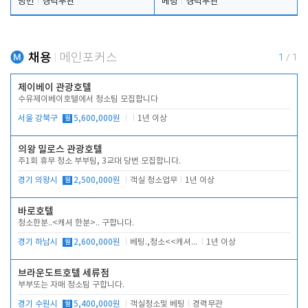
당번
경력무관
베팅
경력무관
채용
메인포커스
1
/
1
제이베이 관광호텔
수유제이베이호텔에서 청소팀 모집합니다
서울 강북구
월
5,600,000원
1년 이상
의왕 밀로스 관광호텔
주1회 휴무 청소 부부팀, 3교대 당번 모집합니다.
경기 의왕시
월
2,500,000원
객실 청소업무
1년 이상
바로호텔
청소한분..<캐셔 한분>.. 구합니다.
경기 하남시
월
2,600,000원
베팅.,청소<<캐셔 모셔봅니다.
1년 이상
브라운도트호텔 세류점
부부또는 자매 청소팀 구합니다.
경기 수원시
월
5,400,000원
객실청소및 베팅
경력무관