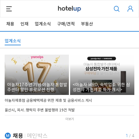
채용
인재
업계소식
구매/견적
부동산
업계소식
야놀자17주년 기념 야놀자 통합발
<야놀자 MRO, 숙박업소 위한 삼
주센터 할인 프로모션 진행
성전자 가전제품 특가 개시>
야놀자제휴점 금융혜택제공 위한 제휴 및 금융서비스 게시
울산시, 피서․행락지 주변 불법행위 19건 적발
더보기
채용
메인박스
1
/
4