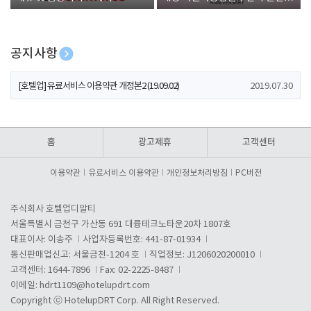
폰 증정
공지사항
[호텔업] 개인정보 처리방침 개정본1 (19.09.02)
2019.07.30
[호텔업] 유료서비스 이용약관 개정본2 (19.09.02)
2019.07.30
[호텔업] 개인정보 처리방침 개정본2 (19.09.02)
2019.07.30
홈
광고제휴
고객센터
이용약관
유료서비스 이용약관
개인정보처리방침
PC버전
주식회사 호텔업디알티
서울특별시 금천구 가산동 691 대륭테크노타운20차 1807호
대표이사: 이송주
사업자등록번호: 441-87-01934
통신판매업신고: 서울금천-1204 호
직업정보: J1206020200010
고객센터: 1644-7896
Fax: 02-2225-8487
이메일:
hdrt1109@hotelupdrt.com
Copyright ⓒ HotelupDRT Corp. All Right Reserved.