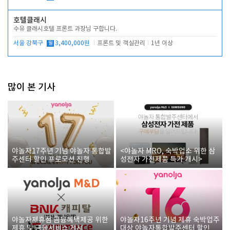
호텔클래시
수유 클래시호텔 프론트 과장님 구합니다.
서울 강북구
월
3,400,000원
프론트 및 객실관리
1년 이상
많이 본 기사
야놀자17주년 기념 야놀자 통합발
<야놀자 MRO, 숙박업소 위한 삼
주센터 할인 프로모션 진행
성전자 가전제품 특가 개시>
야놀자제휴점 금융혜택제공 위한
야놀자16주년 기념 제휴 숙박업주
제휴 및 금융서비스 게시
대상 야놀자통합발주센터 할인쿠