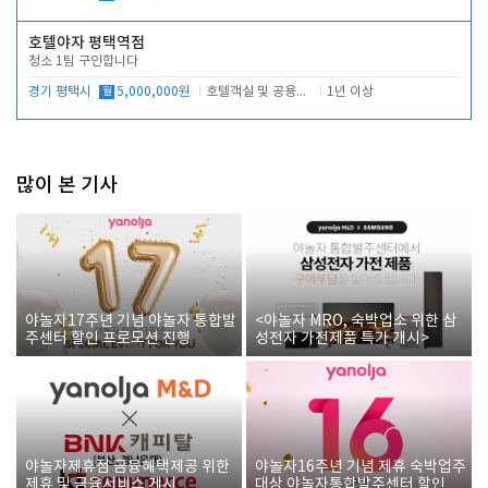
호텔야자 평택역점
청소 1팀 구인합니다
경기 평택시
월
5,000,000원
호텔객실 및 공용시설 청소 관리
1년 이상
많이 본 기사
야놀자17주년 기념 야놀자 통합발
<야놀자 MRO, 숙박업소 위한 삼
주센터 할인 프로모션 진행
성전자 가전제품 특가 개시>
야놀자제휴점 금융혜택제공 위한
야놀자16주년 기념 제휴 숙박업주
제휴 및 금융서비스 게시
대상 야놀자통합발주센터 할인쿠