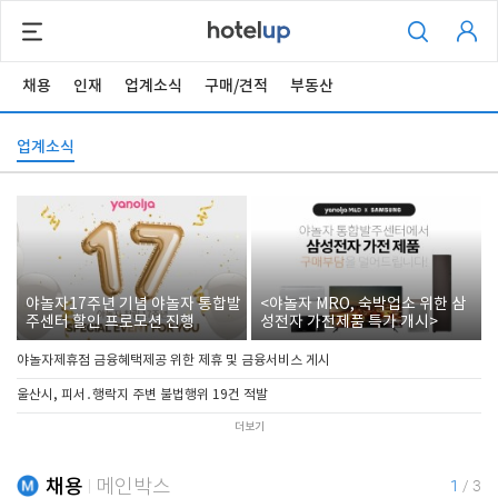
채용
인재
업계소식
구매/견적
부동산
업계소식
야놀자17주년 기념 야놀자 통합발
<야놀자 MRO, 숙박업소 위한 삼
주센터 할인 프로모션 진행
성전자 가전제품 특가 개시>
야놀자제휴점 금융혜택제공 위한 제휴 및 금융서비스 게시
울산시, 피서․행락지 주변 불법행위 19건 적발
더보기
채용
메인박스
1
/
3