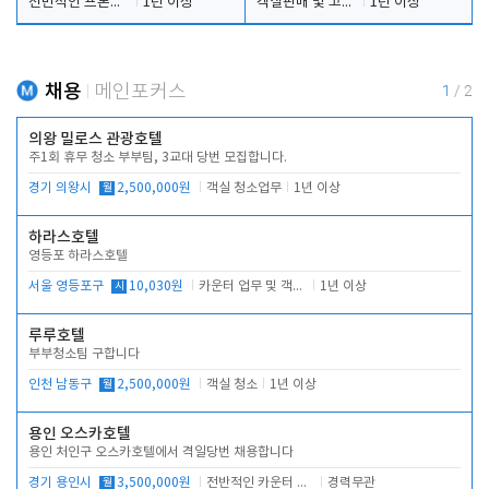
전반적인 프론트 당번업무
1년 이상
객실판매 및 고객응대
1년 이상
채용
메인포커스
1
/
2
의왕 밀로스 관광호텔
주1회 휴무 청소 부부팀, 3교대 당번 모집합니다.
경기 의왕시
월
2,500,000원
객실 청소업무
1년 이상
하라스호텔
영등포 하라스호텔
서울 영등포구
시
10,030원
카운터 업무 및 객실관리(청소상태 확인, 객실판매)
1년 이상
루루호텔
부부청소팀 구합니다
인천 남동구
월
2,500,000원
객실 청소
1년 이상
용인 오스카호텔
용인 처인구 오스카호텔에서 격일당번 채용합니다
경기 용인시
월
3,500,000원
전반적인 카운터 업무
경력무관