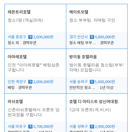
레몬트리호텔
메이트모텔
청소1명 (객실26개)
청소 부부팀. 자매팀 구인
서울 종로구
월
2,600,000원
경기 안산시
월
4,800,000원
청소 외
경력무관
청소 배팅 부부 구합니다
경력무관
아마레호텔
방이동 호텔라움
인천 *아마레호텔* 베팅삼촌
방이동 호텔라움 청소팀(부부/
구합니다.
자매) 모집합니다.
인천 계양구
월
2,600,000원
서울 송파구
월
5,600,000원
베팅
경력무관
전반적인 청소 업무(객실청소.객실정리)
1년 이상
라뉘호텔
호텔 디 아티스트 성신여대점
신촌라뉘호텔에서 프론트 당
3교대 프론트(격,비,비)
번과장을 구합니다.
서울 마포구
월
3,700,000원
서울 성북구
월
2,900,000원