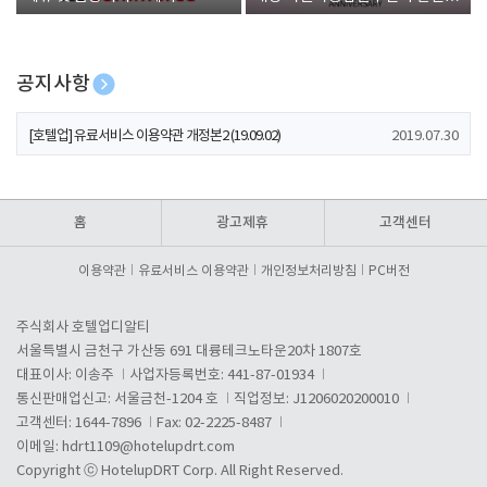
폰 증정
공지사항
[호텔업] 개인정보 처리방침 개정본1 (19.09.02)
2019.07.30
[호텔업] 유료서비스 이용약관 개정본2 (19.09.02)
2019.07.30
[호텔업] 개인정보 처리방침 개정본2 (19.09.02)
2019.07.30
홈
광고제휴
고객센터
이용약관
유료서비스 이용약관
개인정보처리방침
PC버전
주식회사 호텔업디알티
서울특별시 금천구 가산동 691 대륭테크노타운20차 1807호
대표이사: 이송주
사업자등록번호: 441-87-01934
통신판매업신고: 서울금천-1204 호
직업정보: J1206020200010
고객센터: 1644-7896
Fax: 02-2225-8487
이메일:
hdrt1109@hotelupdrt.com
Copyright ⓒ HotelupDRT Corp. All Right Reserved.