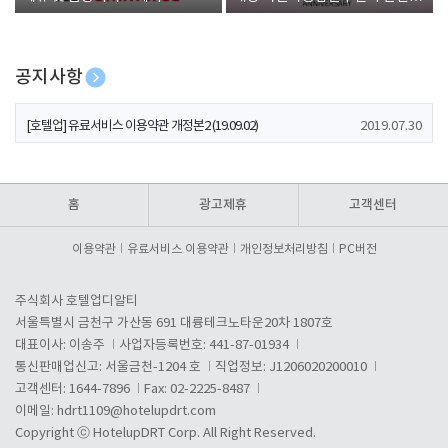
폰 증정
공지사항
[호텔업] 개인정보 처리방침 개정본1 (19.09.02)
2019.07.30
[호텔업] 유료서비스 이용약관 개정본2 (19.09.02)
2019.07.30
[호텔업] 개인정보 처리방침 개정본2 (19.09.02)
2019.07.30
홈
광고제휴
고객센터
이용약관
유료서비스 이용약관
개인정보처리방침
PC버전
주식회사 호텔업디알티
서울특별시 금천구 가산동 691 대륭테크노타운20차 1807호
대표이사: 이송주
사업자등록번호: 441-87-01934
통신판매업신고: 서울금천-1204 호
직업정보: J1206020200010
고객센터: 1644-7896
Fax: 02-2225-8487
이메일:
hdrt1109@hotelupdrt.com
Copyright ⓒ HotelupDRT Corp. All Right Reserved.