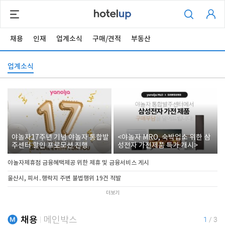
채용
인재
업계소식
구매/견적
부동산
업계소식
야놀자17주년 기념 야놀자 통합발
<야놀자 MRO, 숙박업소 위한 삼
주센터 할인 프로모션 진행
성전자 가전제품 특가 개시>
야놀자제휴점 금융혜택제공 위한 제휴 및 금융서비스 게시
울산시, 피서․행락지 주변 불법행위 19건 적발
더보기
채용
메인박스
1
/
3