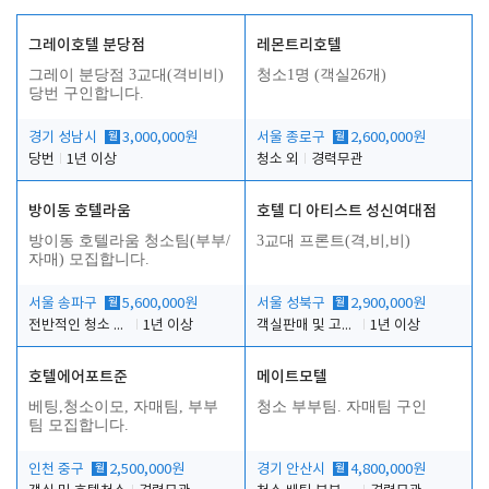
그레이호텔 분당점
레몬트리호텔
그레이 분당점 3교대(격비비)
청소1명 (객실26개)
당번 구인합니다.
경기 성남시
월
3,000,000원
서울 종로구
월
2,600,000원
당번
1년 이상
청소 외
경력무관
방이동 호텔라움
호텔 디 아티스트 성신여대점
방이동 호텔라움 청소팀(부부/
3교대 프론트(격,비,비)
자매) 모집합니다.
서울 송파구
월
5,600,000원
서울 성북구
월
2,900,000원
전반적인 청소 업무(객실청소.객실정리)
1년 이상
객실판매 및 고객응대
1년 이상
호텔에어포트준
메이트모텔
베팅,청소이모, 자매팀, 부부
청소 부부팀. 자매팀 구인
팀 모집합니다.
인천 중구
월
2,500,000원
경기 안산시
월
4,800,000원