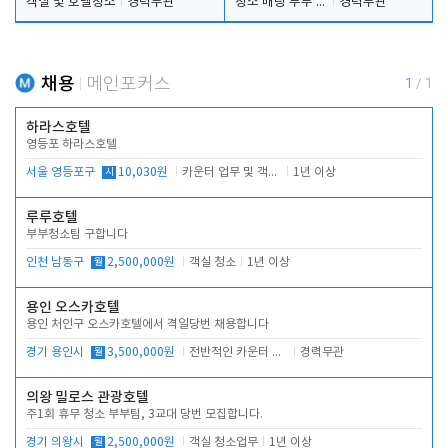
객실 및 호텔청소
경력무관
청소 배팅 부부 구합니다
경력무관
채용
메인포커스
1
/
1
하라스호텔
영등포 하라스호텔
서울 영등포구
시
10,030원
카운터 업무 및 객실관리(청소상태 확인, 객실판매)
1년 이상
루루호텔
부부청소팀 구합니다
인천 남동구
월
2,500,000원
객실 청소
1년 이상
용인 오스카호텔
용인 처인구 오스카호텔에서 격일당번 채용합니다
경기 용인시
월
3,500,000원
전반적인 카운터 업무
경력무관
의왕 밀로스 관광호텔
주1회 휴무 청소 부부팀, 3교대 당번 모집합니다.
경기 의왕시
월
2,500,000원
객실 청소업무
1년 이상