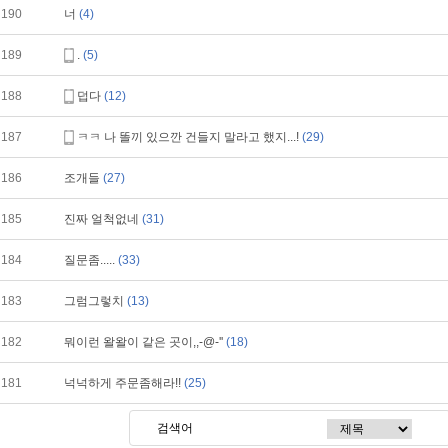
190
너
(4)
189
.
(5)
188
덥다
(12)
187
ㅋㅋ 나 똘끼 있으깐 건들지 말라고 했지...!
(29)
186
조개들
(27)
185
진짜 얼척없네
(31)
184
질문좀.....
(33)
183
그럼그렇치
(13)
182
뭐이런 왈왈이 같은 곳이,,-@-''
(18)
181
넉넉하게 주문좀해라!!
(25)