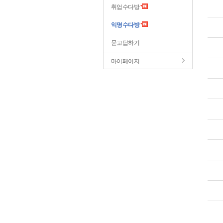
취업수다방
익명수다방
묻고답하기
마이페이지