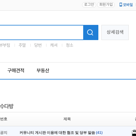
로그인
회원가입
모바일
로고
상세검색
부부팀
주말
당번
캐셔
청소
구매견적
부동산
수다방
번호
제목
공지
커뮤니티 게시판 이용에 대한 협조 및 당부 말씀
(41)