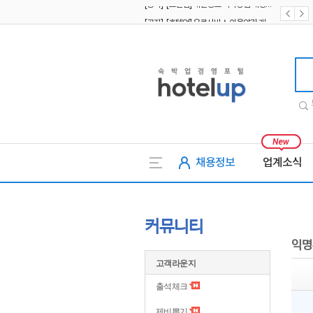
[공지] [호텔업] 유료서비스 이용약관 개정본2 (19.09.02)
[공지] [호텔업] 개인정보 처리방침 개정본2 (19.09.02)
호텔업
채용정보
업계소식
커뮤니티
익명
고객라운지
출석체크
제비뽑기