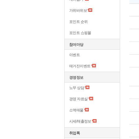
가위바위보
포인트 순위
포인트 쇼핑몰
참여마당
이벤트
매거진이벤트
경영정보
노무 상담
경영 자료실
소액매물
시세/매출정보
취업톡