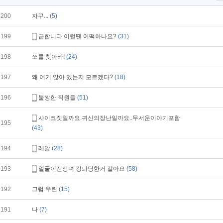
200
자꾸...
(5)
199
급합니다 이럴땐 어떡하나요?
(31)
198
쪼를 찾아라!
(24)
197
왜 여기 앉아 있는지 모르겠다?
(18)
196
불쌍한 직원들
(51)
사이코짓일까요.귀신의장난일까요..무서운이야기포함
195
(43)
194
레알
(28)
193
얼굴이진상녀 강퇴당한거 같아요
(58)
192
그럼 우린
(15)
191
나
(7)