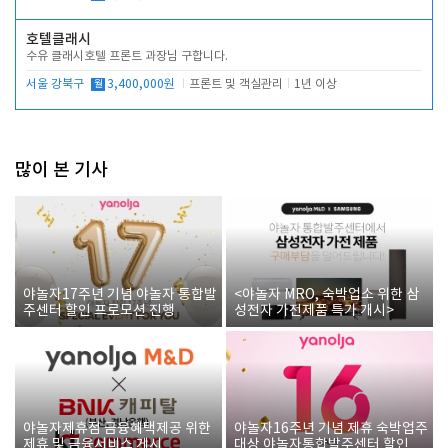
호텔클래시
수유 클래시호텔 프론트 과장님 구합니다.
서울 강북구
월
3,400,000원
프론트 및 객실관리
1년 이상
많이 본 기사
야놀자17주년 기념 야놀자 통합발
<야놀자 MRO, 숙박업소 위한 삼
주센터 할인 프로모션 진행
성전자 가전제품 특가 개시>
야놀자제휴점 금융혜택제공 위한
야놀자16주년 기념 제휴 숙박업주
제휴 및 금융서비스 게시
대상 야놀자통합발주센터 할인쿠