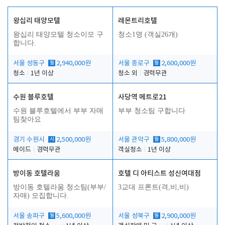
왕십리 태양모텔
레몬트리호텔
왕십리 태양모텔 청소이모 구
청소1명 (객실26개)
합니다.
서울 성동구
월
2,940,000원
서울 종로구
월
2,600,000원
청소
1년 이상
청소 외
경력무관
수원 블루호텔
사당역 메트로21
수원 블루호텔에서 부부 자매
부부 청소팀 구합니다
팀찾아요
경기 수원시
시
2,500,000원
서울 관악구
월
5,800,000원
메이드
경력무관
객실청소
1년 이상
방이동 호텔라움
호텔 디 아티스트 성신여대점
방이동 호텔라움 청소팀(부부/
3교대 프론트(격,비,비)
자매) 모집합니다.
서울 송파구
월
5,600,000원
서울 성북구
월
2,900,000원