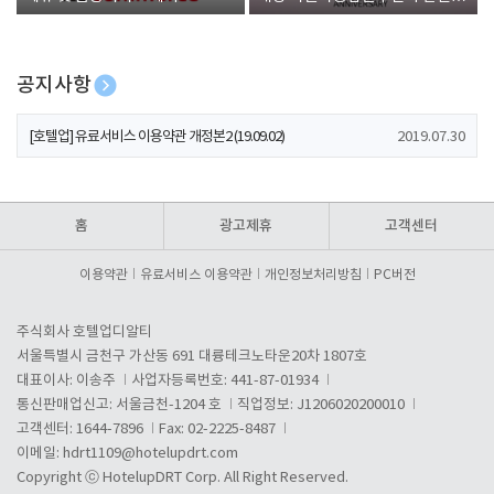
폰 증정
공지사항
[호텔업] 개인정보 처리방침 개정본1 (19.09.02)
2019.07.30
[호텔업] 유료서비스 이용약관 개정본2 (19.09.02)
2019.07.30
[호텔업] 개인정보 처리방침 개정본2 (19.09.02)
2019.07.30
홈
광고제휴
고객센터
이용약관
유료서비스 이용약관
개인정보처리방침
PC버전
주식회사 호텔업디알티
서울특별시 금천구 가산동 691 대륭테크노타운20차 1807호
대표이사: 이송주
사업자등록번호: 441-87-01934
통신판매업신고: 서울금천-1204 호
직업정보: J1206020200010
고객센터: 1644-7896
Fax: 02-2225-8487
이메일:
hdrt1109@hotelupdrt.com
Copyright ⓒ HotelupDRT Corp. All Right Reserved.