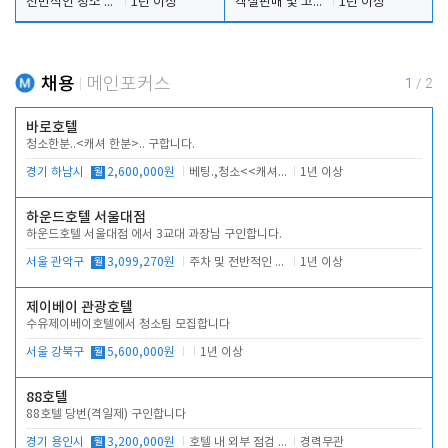
전반적인 청소 업무(객실청소.객실정리)
1년 이상
객실판매 및 고객응대
1년 이상
채용
메인포커스
1
/
2
바로호텔
청소한분..<캐셔 한분>.. 구합니다.
경기 하남시
월
2,600,000원
베팅.,청소<<캐셔 모셔봅니다.
1년 이상
하운드호텔 서울대점
하운드호텔 서울대점 에서 3교대 과장님 구인합니다.
서울 관악구
월
3,099,270원
주차 및 전반적인 당번업무
1년 이상
제이베이 관광호텔
수유제이베이호텔에서 청소팀 모집합니다
서울 강북구
월
5,600,000원
1년 이상
88호텔
88호텔 당번(격일제) 구인합니다
경기 용인시
월
3,200,000원
호텔 내 외부 점검 및 프런트 운영
경력무관