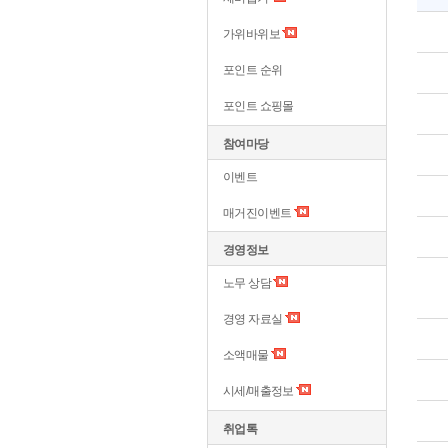
가위바위보
포인트 순위
포인트 쇼핑몰
참여마당
이벤트
매거진이벤트
경영정보
노무 상담
경영 자료실
소액매물
시세/매출정보
취업톡