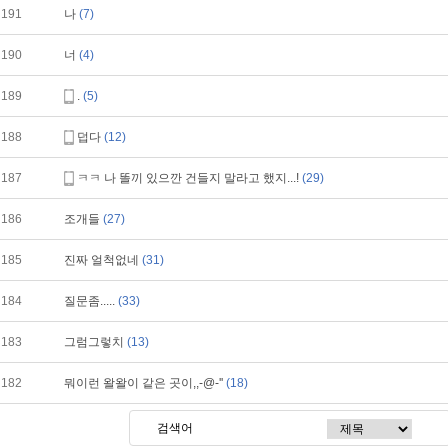
191
나
(7)
190
너
(4)
189
.
(5)
188
덥다
(12)
187
ㅋㅋ 나 똘끼 있으깐 건들지 말라고 했지...!
(29)
186
조개들
(27)
185
진짜 얼척없네
(31)
184
질문좀.....
(33)
183
그럼그렇치
(13)
182
뭐이런 왈왈이 같은 곳이,,-@-''
(18)