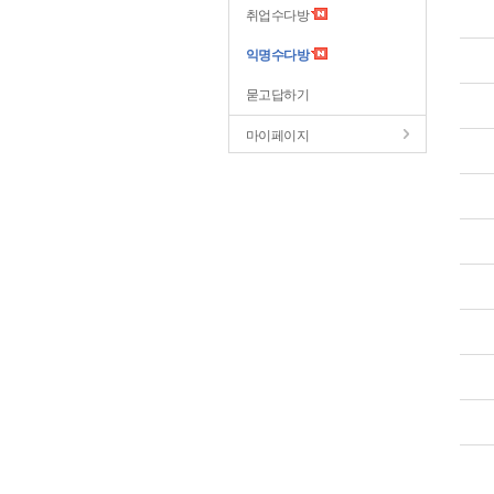
취업수다방
익명수다방
묻고답하기
마이페이지