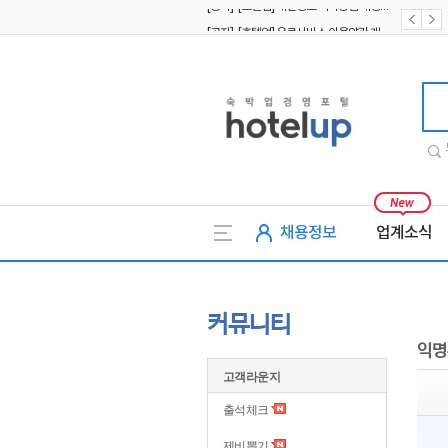
[공지] [호텔업] 유료서비스 이용약관 개정본2 (19.09.02)
[공지] [호텔업] 개인정보 처리방침 개정본2 (19.09.02)
호텔업
채용정보
업계소식
커뮤니티
익명
고객라운지
출석체크
제비뽑기