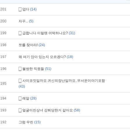
201
덥다
(14)
200
자꾸...
(5)
199
급합니다 이럴땐 어떡하나요?
(31)
198
쪼를 찾아라!
(24)
197
왜 여기 앉아 있는지 모르겠다?
(18)
196
불쌍한 직원들
(51)
사이코짓일까요.귀신의장난일까요..무서운이야기포함
195
(43)
194
레알
(28)
193
얼굴이진상녀 강퇴당한거 같아요
(58)
192
그럼 우린
(15)