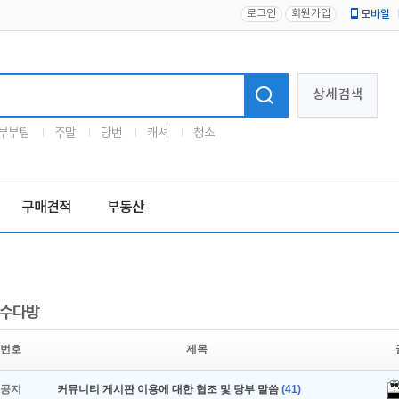
로그인
회원가입
모바일
로고
상세검색
부부팀
주말
당번
캐셔
청소
구매견적
부동산
수다방
번호
제목
공지
커뮤니티 게시판 이용에 대한 협조 및 당부 말씀
(41)