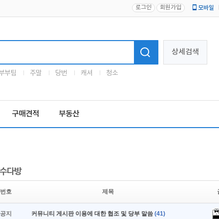
로그인
회원가입
모바일
로고
상세검색
부부팀
주말
당번
캐셔
청소
구매견적
부동산
수다방
번호
제목
공지
커뮤니티 게시판 이용에 대한 협조 및 당부 말씀
(41)