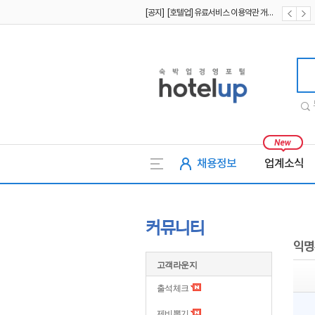
[공지] [호텔업] 유료서비스 이용약관 개정본2 (19.09.02)
[공지] [호텔업] 개인정보 처리방침 개정본2 (19.09.02)
호텔업
채용정보
업계소식
커뮤니티
익명
고객라운지
출석체크
제비뽑기