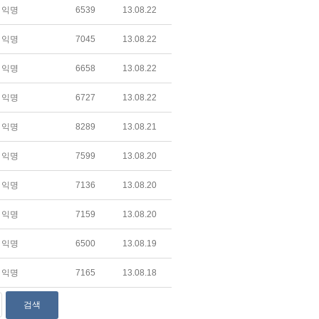
익명
6539
13.08.22
익명
7045
13.08.22
익명
6658
13.08.22
익명
6727
13.08.22
익명
8289
13.08.21
익명
7599
13.08.20
익명
7136
13.08.20
익명
7159
13.08.20
익명
6500
13.08.19
익명
7165
13.08.18