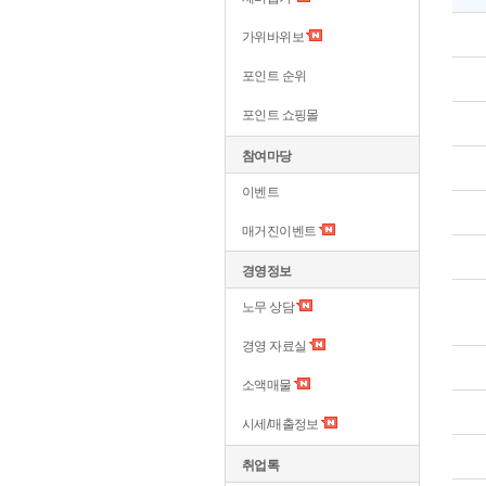
가위바위보
포인트 순위
포인트 쇼핑몰
참여마당
이벤트
매거진이벤트
경영정보
노무 상담
경영 자료실
소액매물
시세/매출정보
취업톡