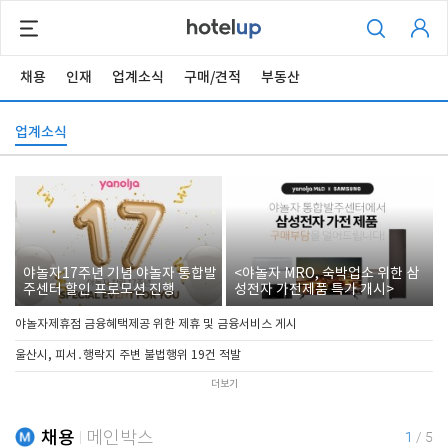
채용
인재
업계소식
구매/견적
부동산
업계소식
야놀자17주년 기념 야놀자 통합발
<야놀자 MRO, 숙박업소 위한 삼
주센터 할인 프로모션 진행
성전자 가전제품 특가 개시>
야놀자제휴점 금융혜택제공 위한 제휴 및 금융서비스 게시
울산시, 피서․행락지 주변 불법행위 19건 적발
더보기
채용
메인박스
1
/
5