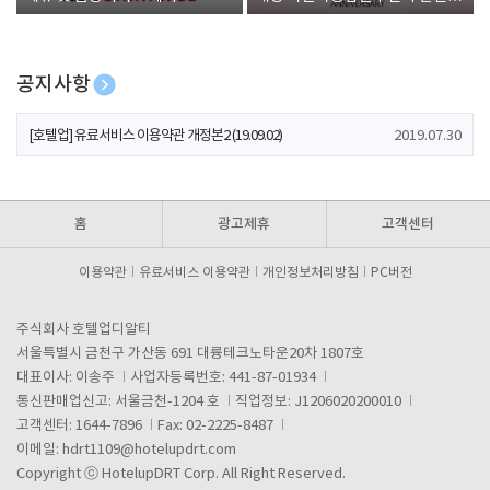
폰 증정
공지사항
[호텔업] 개인정보 처리방침 개정본1 (19.09.02)
2019.07.30
[호텔업] 유료서비스 이용약관 개정본2 (19.09.02)
2019.07.30
[호텔업] 개인정보 처리방침 개정본2 (19.09.02)
2019.07.30
홈
광고제휴
고객센터
이용약관
유료서비스 이용약관
개인정보처리방침
PC버전
주식회사 호텔업디알티
서울특별시 금천구 가산동 691 대륭테크노타운20차 1807호
대표이사: 이송주
사업자등록번호: 441-87-01934
통신판매업신고: 서울금천-1204 호
직업정보: J1206020200010
고객센터: 1644-7896
Fax: 02-2225-8487
이메일:
hdrt1109@hotelupdrt.com
Copyright ⓒ HotelupDRT Corp. All Right Reserved.