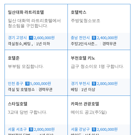
일산대화 라트리호텔
호텔박스
일산 대화역 라트리호텔에서
주방및청소보조
청소팀을 구인합니다.
경기 고양시
시
2,600,000원
충남 천안시
월
2,400,000원
객실청소,베팅 ,
1년 이하
주방2인식사준비및청소린렌보조
경력무관
호텔준
부천호텔 키노
부부팀 모집합니다.
급구 청소이모 1명 구합니다.
인천 중구
월
5,000,000원
경기 부천시
월
2,800,000원
객실 및 호텔청소
경력무관
베팅
1년 이상
스타일호텔
카파쓰 관광호텔
3교대 당번 구합니다.
메이드 공고(주5일)
서울 서초구
월
2,800,000원
서울 강남구
월
2,600,000원