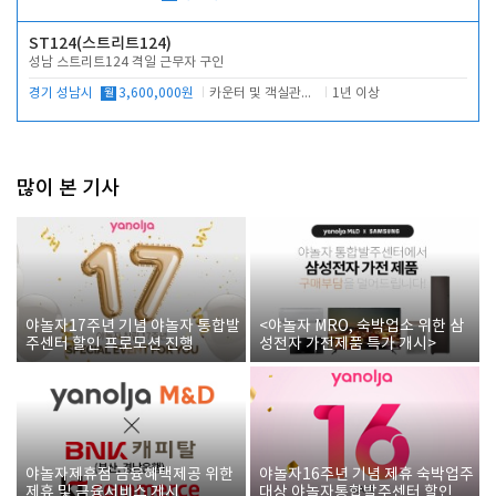
ST124(스트리트124)
성남 스트리트124 격일 근무자 구인
경기 성남시
월
3,600,000원
카운터 및 객실관리 전반
1년 이상
많이 본 기사
야놀자17주년 기념 야놀자 통합발
<야놀자 MRO, 숙박업소 위한 삼
주센터 할인 프로모션 진행
성전자 가전제품 특가 개시>
야놀자제휴점 금융혜택제공 위한
야놀자16주년 기념 제휴 숙박업주
제휴 및 금융서비스 게시
대상 야놀자통합발주센터 할인쿠