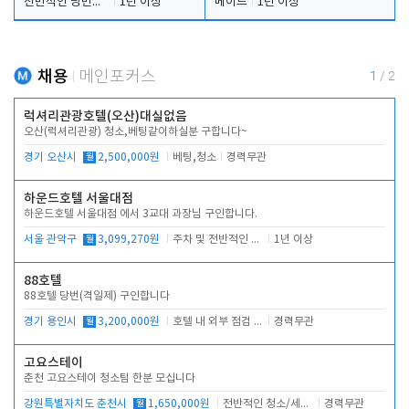
전반적인 당번업무
1년 이상
메이드
1년 이상
채용
메인포커스
1
/
2
럭셔리관광호텔(오산)대실없음
오산(럭셔리관광) 청소,베팅같이하실분 구합니다~
경기 오산시
월
2,500,000원
베팅,청소
경력무관
하운드호텔 서울대점
하운드호텔 서울대점 에서 3교대 과장님 구인합니다.
서울 관악구
월
3,099,270원
주차 및 전반적인 당번업무
1년 이상
88호텔
88호텔 당번(격일제) 구인합니다
경기 용인시
월
3,200,000원
호텔 내 외부 점검 및 프런트 운영
경력무관
고요스테이
춘천 고요스테이 청소팀 한분 모십니다
강원특별자치도 춘천시
월
1,650,000원
전반적인 청소/세탁업무
경력무관