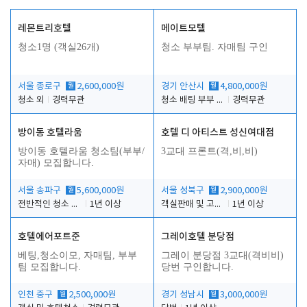
레몬트리호텔
메이트모텔
청소1명 (객실26개)
청소 부부팀. 자매팀 구인
서울 종로구
월
2,600,000원
경기 안산시
월
4,800,000원
청소 외
경력무관
청소 배팅 부부 구합니다
경력무관
방이동 호텔라움
호텔 디 아티스트 성신여대점
방이동 호텔라움 청소팀(부부/
3교대 프론트(격,비,비)
자매) 모집합니다.
서울 송파구
월
5,600,000원
서울 성북구
월
2,900,000원
전반적인 청소 업무(객실청소.객실정리)
1년 이상
객실판매 및 고객응대
1년 이상
호텔에어포트준
그레이호텔 분당점
베팅,청소이모, 자매팀, 부부
그레이 분당점 3교대(격비비)
팀 모집합니다.
당번 구인합니다.
인천 중구
월
2,500,000원
경기 성남시
월
3,000,000원