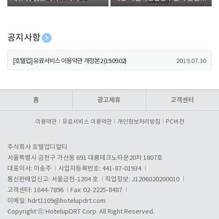
폰 증정
공지사항
[호텔업] 개인정보 처리방침 개정본1 (19.09.02)
2019.07.30
[호텔업] 유료서비스 이용약관 개정본2 (19.09.02)
2019.07.30
[호텔업] 개인정보 처리방침 개정본2 (19.09.02)
2019.07.30
홈
광고제휴
고객센터
이용약관
유료서비스 이용약관
개인정보처리방침
PC버전
주식회사 호텔업디알티
서울특별시 금천구 가산동 691 대륭테크노타운20차 1807호
대표이사: 이송주
사업자등록번호: 441-87-01934
통신판매업신고: 서울금천-1204 호
직업정보: J1206020200010
고객센터: 1644-7896
Fax: 02-2225-8487
이메일:
hdrt1109@hotelupdrt.com
Copyright ⓒ HotelupDRT Corp. All Right Reserved.