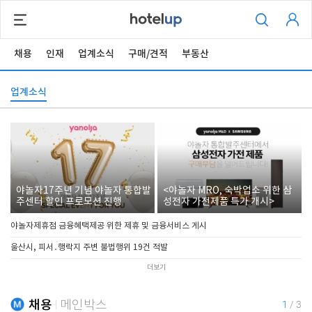
채용
인재
업계소식
구매/견적
부동산
업계소식
야놀자17주년 기념 야놀자 통합발
<야놀자 MRO, 숙박업소 위한 삼
주센터 할인 프로모션 진행
성전자 가전제품 특가 개시>
야놀자제휴점 금융혜택제공 위한 제휴 및 금융서비스 게시
울산시, 피서․행락지 주변 불법행위 19건 적발
더보기
채용
메인박스
1
/
3