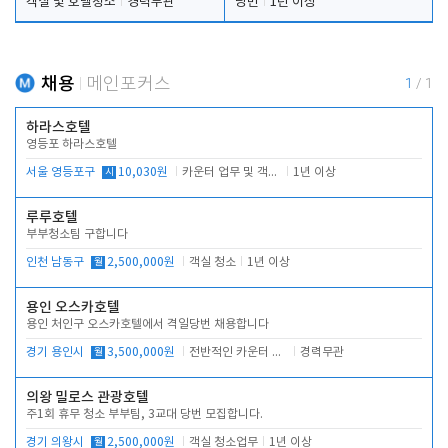
객실 및 호텔청소
경력무관
당번
1년 이상
채용
메인포커스
1
/
1
하라스호텔
영등포 하라스호텔
서울 영등포구
시
10,030원
카운터 업무 및 객실관리(청소상태 확인, 객실판매)
1년 이상
루루호텔
부부청소팀 구합니다
인천 남동구
월
2,500,000원
객실 청소
1년 이상
용인 오스카호텔
용인 처인구 오스카호텔에서 격일당번 채용합니다
경기 용인시
월
3,500,000원
전반적인 카운터 업무
경력무관
의왕 밀로스 관광호텔
주1회 휴무 청소 부부팀, 3교대 당번 모집합니다.
경기 의왕시
월
2,500,000원
객실 청소업무
1년 이상