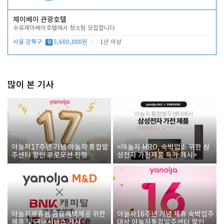
제이베이 관광호텔
수유제이베이호텔에서 청소팀 모집합니다
서울 강북구
월
5,600,000원
1년 이상
많이 본 기사
야놀자17주년 기념 야놀자 통합발
<야놀자 MRO, 숙박업소 위한 삼
주센터 할인 프로모션 진행
성전자 가전제품 특가 개시>
야놀자제휴점 금융혜택제공 위한
야놀자16주년 기념 제휴 숙박업주
제휴 및 금융서비스 게시
대상 야놀자통합발주센터 할인쿠