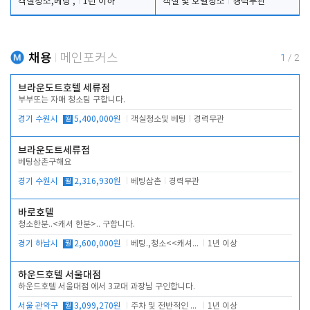
객실청소,베팅 ,
1년 이하
객실 및 호텔청소
경력무관
채용
메인포커스
1
/
2
브라운도트호텔 세류점
부부또는 자매 청소팀 구합니다.
경기 수원시
월
5,400,000원
객실청소및 베팅
경력무관
브라운도트세류점
베팅삼촌구해요
경기 수원시
월
2,316,930원
베팅삼촌
경력무관
바로호텔
청소한분..<캐셔 한분>.. 구합니다.
경기 하남시
월
2,600,000원
베팅.,청소<<캐셔 모셔봅니다.
1년 이상
하운드호텔 서울대점
하운드호텔 서울대점 에서 3교대 과장님 구인합니다.
서울 관악구
월
3,099,270원
주차 및 전반적인 당번업무
1년 이상