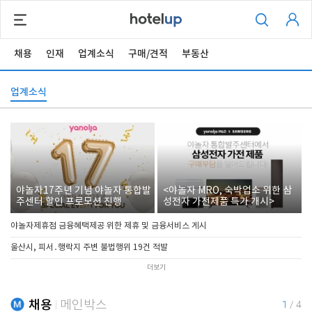
채용
인재
업계소식
구매/견적
부동산
업계소식
야놀자17주년 기념 야놀자 통합발
<야놀자 MRO, 숙박업소 위한 삼
주센터 할인 프로모션 진행
성전자 가전제품 특가 개시>
야놀자제휴점 금융혜택제공 위한 제휴 및 금융서비스 게시
울산시, 피서․행락지 주변 불법행위 19건 적발
더보기
채용
메인박스
1
/
4