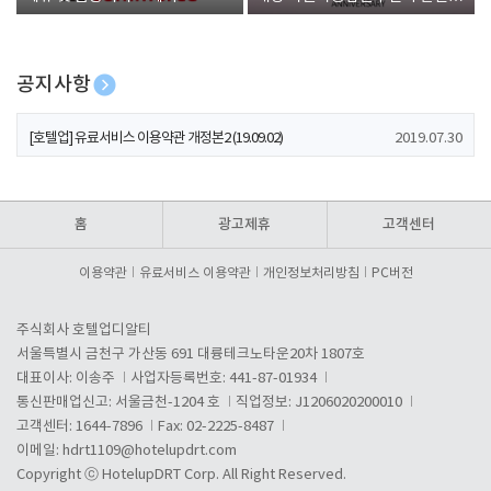
폰 증정
공지사항
[호텔업] 개인정보 처리방침 개정본1 (19.09.02)
2019.07.30
[호텔업] 유료서비스 이용약관 개정본2 (19.09.02)
2019.07.30
[호텔업] 개인정보 처리방침 개정본2 (19.09.02)
2019.07.30
홈
광고제휴
고객센터
이용약관
유료서비스 이용약관
개인정보처리방침
PC버전
주식회사 호텔업디알티
서울특별시 금천구 가산동 691 대륭테크노타운20차 1807호
대표이사: 이송주
사업자등록번호: 441-87-01934
통신판매업신고: 서울금천-1204 호
직업정보: J1206020200010
고객센터: 1644-7896
Fax: 02-2225-8487
이메일:
hdrt1109@hotelupdrt.com
Copyright ⓒ HotelupDRT Corp. All Right Reserved.