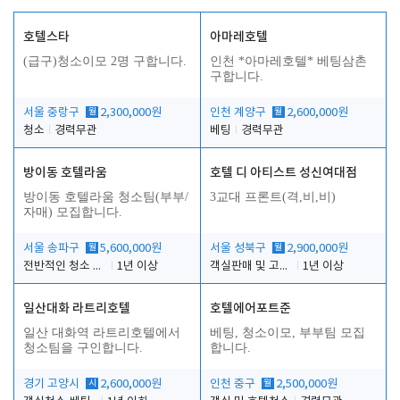
호텔스타
아마레호텔
(급구)청소이모 2명 구합니다.
인천 *아마레호텔* 베팅삼촌
구합니다.
서울 중랑구
월
2,300,000원
인천 계양구
월
2,600,000원
청소
경력무관
베팅
경력무관
방이동 호텔라움
호텔 디 아티스트 성신여대점
방이동 호텔라움 청소팀(부부/
3교대 프론트(격,비,비)
자매) 모집합니다.
서울 송파구
월
5,600,000원
서울 성북구
월
2,900,000원
전반적인 청소 업무(객실청소.객실정리)
1년 이상
객실판매 및 고객응대
1년 이상
일산대화 라트리호텔
호텔에어포트준
일산 대화역 라트리호텔에서
베팅, 청소이모, 부부팀 모집
청소팀을 구인합니다.
합니다.
경기 고양시
시
2,600,000원
인천 중구
월
2,500,000원