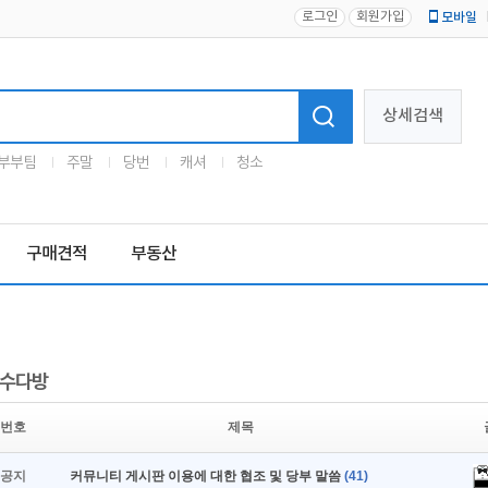
로그인
회원가입
모바일
로고
상세검색
부부팀
주말
당번
캐셔
청소
구매견적
부동산
수다방
번호
제목
공지
커뮤니티 게시판 이용에 대한 협조 및 당부 말씀
(41)