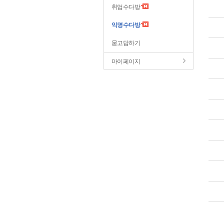
취업수다방
익명수다방
묻고답하기
마이페이지