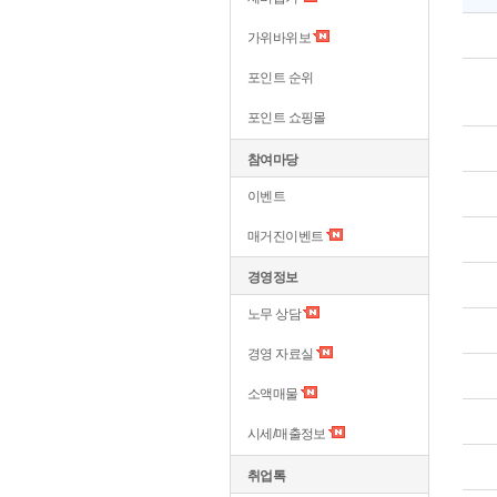
가위바위보
포인트 순위
포인트 쇼핑몰
참여마당
이벤트
매거진이벤트
경영정보
노무 상담
경영 자료실
소액매물
시세/매출정보
취업톡