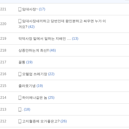
221
임대사장~
(17)
임대사장새끼하고 당번인데 왕인분하고 싸우면 누가 이
220
겨요?
(42)
219
악덕사장 밑에서 일하는 지배인 .....
(13)
218
상종안하는게 최선!!
(46)
217
꼴통
(19)
216
모텔업 쓰레기장
(22)
215
졸라웃기넹
(19)
214
하이에나같은 놈
(25)
213
.
(18)
212
고지혈증에 모가좋은고?
(26)