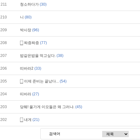
211
청소하다가
(30)
210
니
(80)
209
박사장
(96)
208
짜증짜증
(77)
207
밥같은밥을 먹고싶다.
(38)
206
띠바라2
(33)
205
이제 준비는 끝났다...
(54)
204
띠바라
(27)
203
당췌! 울가게 이모들은 왜 그러냐.
(45)
202
내게
(21)