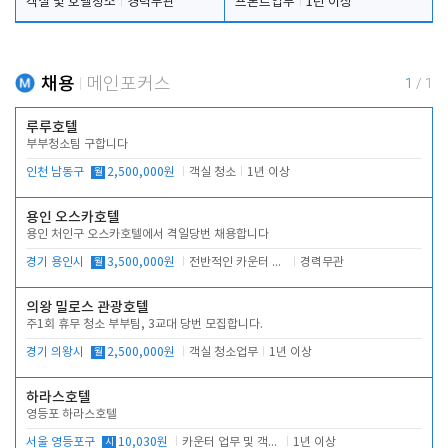
객실 및 호텔청소
경력무관
프론트업무
1년 이상
채용
메인포커스
1
/
1
루루호텔
부부청소팀 구합니다
인천 남동구
월
2,500,000원
객실 청소
1년 이상
용인 오스카호텔
용인 처인구 오스카호텔에서 격일당번 채용합니다
경기 용인시
월
3,500,000원
전반적인 카운터 업무
경력무관
의왕 밀로스 관광호텔
주1회 휴무 청소 부부팀, 3교대 당번 모집합니다.
경기 의왕시
월
2,500,000원
객실 청소업무
1년 이상
하라스호텔
영등포 하라스호텔
서울 영등포구
시
10,030원
카운터 업무 및 객실관리(청소상태 확인, 객실판매)
1년 이상