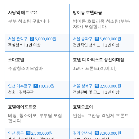
사당역 메트로21
방이동 호텔라움
부부 청소팀 구합니다
방이동 호텔라움 청소팀(부부/
자매) 모집합니다.
서울 관악구
월
5,800,000원
서울 송파구
월
5,600,000원
객실청소
1년 이상
전반적인 청소 업무(객실청소.객실정리)
1년 이상
소마호텔
호텔 디 아티스트 성신여대점
주말청소이모알바
3교대 프론트(격,비,비)
인천 미추홀구
시
10,030원
서울 성북구
월
2,900,000원
청소
경력무관
객실판매 및 고객응대
1년 이상
호텔에어포트준
호텔오로이
베팅, 청소이모, 부부팀 모집
안산시 고잔동 격일제 프론트
합니다.
인천 중구
월
2,500,000원
경기 안산시
월
3,300,000원