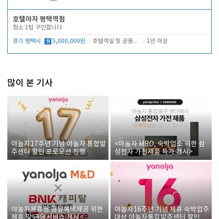
호텔야자 평택역점
청소 1팀 구인합니다
경기 평택시
월
5,000,000원
호텔객실 및 공용시설 청소 관리
1년 이상
많이 본 기사
야놀자17주년 기념 야놀자 통합발
<야놀자 MRO, 숙박업소 위한 삼
주센터 할인 프로모션 진행
성전자 가전제품 특가 개시>
야놀자제휴점 금융혜택제공 위한
야놀자16주년 기념 제휴 숙박업주
제휴 및 금융서비스 게시
대상 야놀자통합발주센터 할인쿠