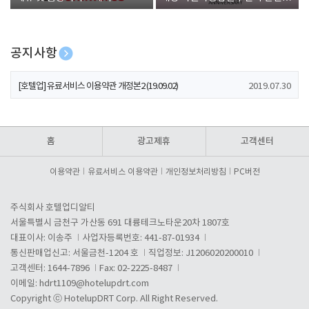
폰 증정
공지사항
[호텔업] 개인정보 처리방침 개정본1 (19.09.02)
2019.07.30
[호텔업] 유료서비스 이용약관 개정본2 (19.09.02)
2019.07.30
[호텔업] 개인정보 처리방침 개정본2 (19.09.02)
2019.07.30
홈
광고제휴
고객센터
이용약관
유료서비스 이용약관
개인정보처리방침
PC버전
주식회사 호텔업디알티
서울특별시 금천구 가산동 691 대륭테크노타운20차 1807호
대표이사: 이송주
사업자등록번호: 441-87-01934
통신판매업신고: 서울금천-1204 호
직업정보: J1206020200010
고객센터: 1644-7896
Fax: 02-2225-8487
이메일:
hdrt1109@hotelupdrt.com
Copyright ⓒ HotelupDRT Corp. All Right Reserved.