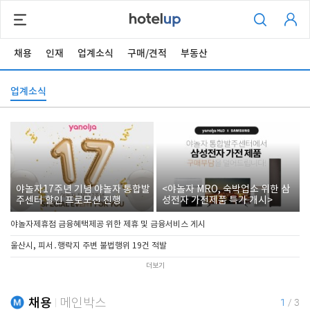
채용
인재
업계소식
구매/견적
부동산
업계소식
야놀자17주년 기념 야놀자 통합발
<야놀자 MRO, 숙박업소 위한 삼
주센터 할인 프로모션 진행
성전자 가전제품 특가 개시>
야놀자제휴점 금융혜택제공 위한 제휴 및 금융서비스 게시
울산시, 피서․행락지 주변 불법행위 19건 적발
더보기
채용
메인박스
1
/
3