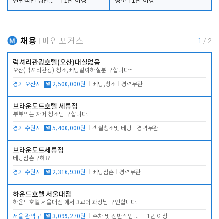
전반적인 당번업무
1년 이상
청소
1년 이상
채용
메인포커스
1
/
2
럭셔리관광호텔(오산)대실없음
오산(럭셔리관광) 청소,베팅같이하실분 구합니다~
경기 오산시
월
2,500,000원
베팅,청소
경력무관
브라운도트호텔 세류점
부부또는 자매 청소팀 구합니다.
경기 수원시
월
5,400,000원
객실청소및 베팅
경력무관
브라운도트세류점
베팅삼촌구해요
경기 수원시
월
2,316,930원
베팅삼촌
경력무관
하운드호텔 서울대점
하운드호텔 서울대점 에서 3교대 과장님 구인합니다.
서울 관악구
월
3,099,270원
주차 및 전반적인 당번업무
1년 이상