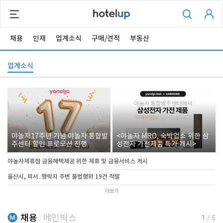
채용
인재
업계소식
구매/견적
부동산
업계소식
야놀자17주년 기념 야놀자 통합발
<야놀자 MRO, 숙박업소 위한 삼
주센터 할인 프로모션 진행
성전자 가전제품 특가 개시>
야놀자제휴점 금융혜택제공 위한 제휴 및 금융서비스 게시
울산시, 피서․행락지 주변 불법행위 19건 적발
더보기
채용
메인박스
1
/
5