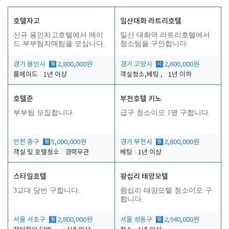
호텔자고
일산대화 라트리호텔
신규 용인자고호텔에서 메이
일산 대화역 라트리호텔에서
드 부부팀자매팀을 모십니다.
청소팀을 구인합니다.
경기 용인시
월
2,800,000원
경기 고양시
시
2,600,000원
룸메이드
1년 이상
객실청소,베팅 ,
1년 이하
호텔준
부천호텔 키노
부부팀 모집합니다.
급구 청소이모 1명 구합니다.
인천 중구
월
5,000,000원
경기 부천시
월
2,800,000원
객실 및 호텔청소
경력무관
베팅
1년 이상
스타일호텔
왕십리 태양모텔
3교대 당번 구합니다.
왕십리 태양모텔 청소이모 구
합니다.
서울 서초구
월
2,800,000원
서울 성동구
월
2,940,000원