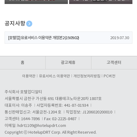
폰 증정
공지사항
[호텔업] 개인정보 처리방침 개정본1 (19.09.02)
2019.07.30
[호텔업] 유료서비스 이용약관 개정본2 (19.09.02)
2019.07.30
[호텔업] 개인정보 처리방침 개정본2 (19.09.02)
2019.07.30
홈
광고제휴
고객센터
이용약관
유료서비스 이용약관
개인정보처리방침
PC버전
주식회사 호텔업디알티
서울특별시 금천구 가산동 691 대륭테크노타운20차 1807호
대표이사: 이송주
사업자등록번호: 441-87-01934
통신판매업신고: 서울금천-1204 호
직업정보: J1206020200010
고객센터: 1644-7896
Fax: 02-2225-8487
이메일:
hdrt1109@hotelupdrt.com
Copyright ⓒ HotelupDRT Corp. All Right Reserved.