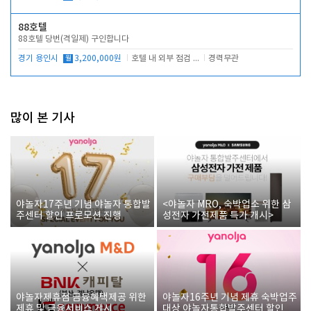
88호텔
88호텔 당번(격일제) 구인합니다
경기 용인시
월
3,200,000원
호텔 내 외부 점검 및 프런트 운영
경력무관
많이 본 기사
야놀자17주년 기념 야놀자 통합발
<야놀자 MRO, 숙박업소 위한 삼
주센터 할인 프로모션 진행
성전자 가전제품 특가 개시>
야놀자제휴점 금융혜택제공 위한
야놀자16주년 기념 제휴 숙박업주
제휴 및 금융서비스 게시
대상 야놀자통합발주센터 할인쿠