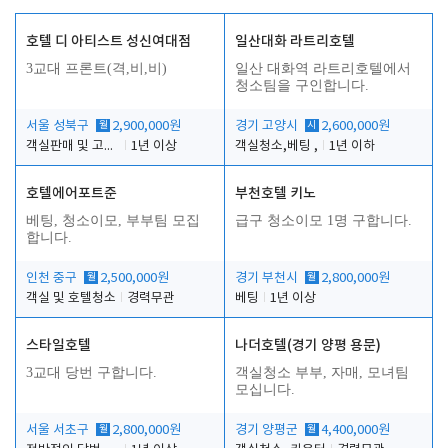
호텔 디 아티스트 성신여대점
일산대화 라트리호텔
3교대 프론트(격,비,비)
일산 대화역 라트리호텔에서
청소팀을 구인합니다.
서울 성북구
월
2,900,000원
경기 고양시
시
2,600,000원
객실판매 및 고객응대
1년 이상
객실청소,베팅 ,
1년 이하
호텔에어포트준
부천호텔 키노
베팅, 청소이모, 부부팀 모집
급구 청소이모 1명 구합니다.
합니다.
인천 중구
월
2,500,000원
경기 부천시
월
2,800,000원
객실 및 호텔청소
경력무관
베팅
1년 이상
스타일호텔
나더호텔(경기 양평 용문)
3교대 당번 구합니다.
객실청소 부부, 자매, 모녀팀
모십니다.
서울 서초구
월
2,800,000원
경기 양평군
월
4,400,000원