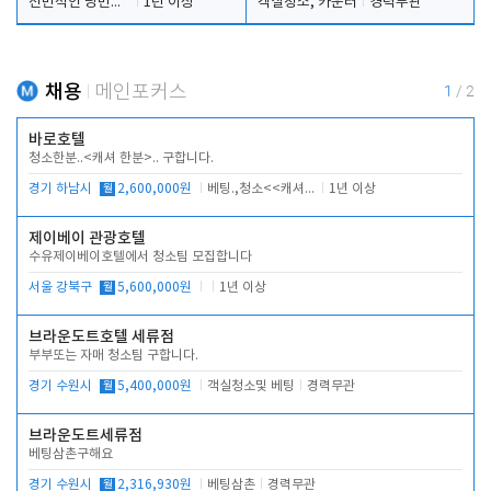
전반적인 당번업무
1년 이상
객실청소, 카운터
경력무관
채용
메인포커스
1
/
2
바로호텔
청소한분..<캐셔 한분>.. 구합니다.
경기 하남시
월
2,600,000원
베팅.,청소<<캐셔 모셔봅니다.
1년 이상
제이베이 관광호텔
수유제이베이호텔에서 청소팀 모집합니다
서울 강북구
월
5,600,000원
1년 이상
브라운도트호텔 세류점
부부또는 자매 청소팀 구합니다.
경기 수원시
월
5,400,000원
객실청소및 베팅
경력무관
브라운도트세류점
베팅삼촌구해요
경기 수원시
월
2,316,930원
베팅삼촌
경력무관