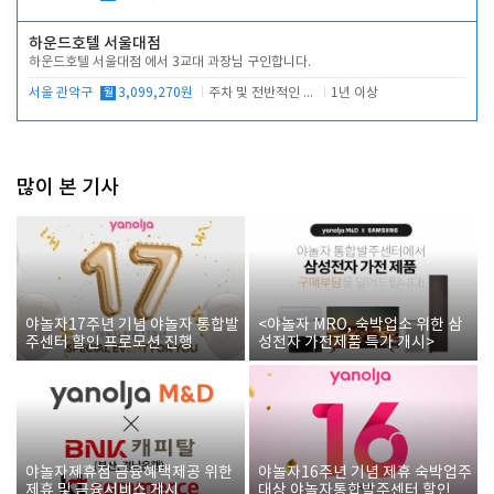
하운드호텔 서울대점
하운드호텔 서울대점 에서 3교대 과장님 구인합니다.
서울 관악구
월
3,099,270원
주차 및 전반적인 당번업무
1년 이상
많이 본 기사
야놀자17주년 기념 야놀자 통합발
<야놀자 MRO, 숙박업소 위한 삼
주센터 할인 프로모션 진행
성전자 가전제품 특가 개시>
야놀자제휴점 금융혜택제공 위한
야놀자16주년 기념 제휴 숙박업주
제휴 및 금융서비스 게시
대상 야놀자통합발주센터 할인쿠