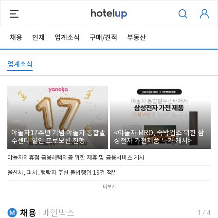
채용
인재
업계소식
구매/견적
부동산
업계소식
야놀자17주년 기념 야놀자 통합발
<야놀자 MRO, 숙박업소 위한 삼
주센터 할인 프로모션 진행
성전자 가전제품 특가 개시>
야놀자제휴점 금융혜택제공 위한 제휴 및 금융서비스 게시
울산시, 피서․행락지 주변 불법행위 19건 적발
더보기
채용
메인박스
1
/
4