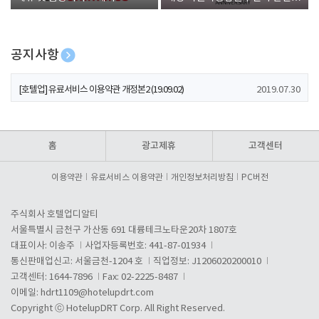
폰 증정
공지사항
[호텔업] 개인정보 처리방침 개정본1 (19.09.02)
2019.07.30
[호텔업] 유료서비스 이용약관 개정본2 (19.09.02)
2019.07.30
[호텔업] 개인정보 처리방침 개정본2 (19.09.02)
2019.07.30
홈
광고제휴
고객센터
이용약관
유료서비스 이용약관
개인정보처리방침
PC버전
주식회사 호텔업디알티
서울특별시 금천구 가산동 691 대륭테크노타운20차 1807호
대표이사: 이송주
사업자등록번호: 441-87-01934
통신판매업신고: 서울금천-1204 호
직업정보: J1206020200010
고객센터: 1644-7896
Fax: 02-2225-8487
이메일:
hdrt1109@hotelupdrt.com
Copyright ⓒ HotelupDRT Corp. All Right Reserved.