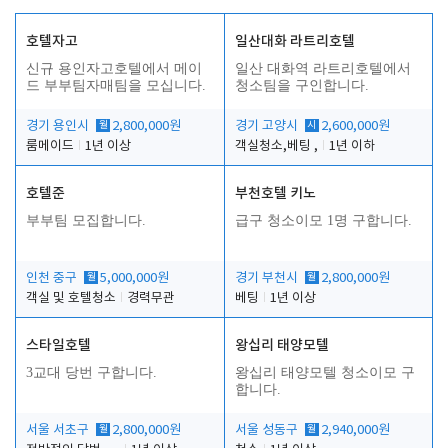
호텔자고
일산대화 라트리호텔
신규 용인자고호텔에서 메이
일산 대화역 라트리호텔에서
드 부부팀자매팀을 모십니다.
청소팀을 구인합니다.
경기 용인시
월
2,800,000원
경기 고양시
시
2,600,000원
룸메이드
1년 이상
객실청소,베팅 ,
1년 이하
호텔준
부천호텔 키노
부부팀 모집합니다.
급구 청소이모 1명 구합니다.
인천 중구
월
5,000,000원
경기 부천시
월
2,800,000원
객실 및 호텔청소
경력무관
베팅
1년 이상
스타일호텔
왕십리 태양모텔
3교대 당번 구합니다.
왕십리 태양모텔 청소이모 구
합니다.
서울 서초구
월
2,800,000원
서울 성동구
월
2,940,000원