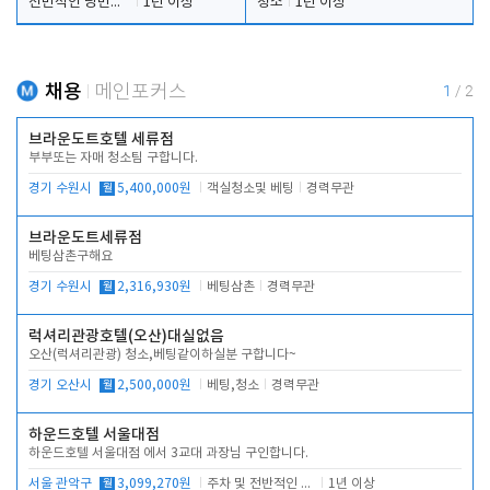
전반적인 당번업무
1년 이상
청소
1년 이상
채용
메인포커스
1
/
2
브라운도트호텔 세류점
부부또는 자매 청소팀 구합니다.
경기 수원시
월
5,400,000원
객실청소및 베팅
경력무관
브라운도트세류점
베팅삼촌구해요
경기 수원시
월
2,316,930원
베팅삼촌
경력무관
럭셔리관광호텔(오산)대실없음
오산(럭셔리관광) 청소,베팅같이하실분 구합니다~
경기 오산시
월
2,500,000원
베팅,청소
경력무관
하운드호텔 서울대점
하운드호텔 서울대점 에서 3교대 과장님 구인합니다.
서울 관악구
월
3,099,270원
주차 및 전반적인 당번업무
1년 이상