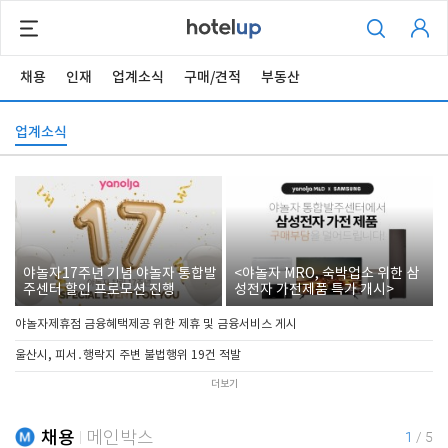
채용
인재
업계소식
구매/견적
부동산
업계소식
야놀자17주년 기념 야놀자 통합발
<야놀자 MRO, 숙박업소 위한 삼
주센터 할인 프로모션 진행
성전자 가전제품 특가 개시>
야놀자제휴점 금융혜택제공 위한 제휴 및 금융서비스 게시
울산시, 피서․행락지 주변 불법행위 19건 적발
더보기
채용
메인박스
1
/
5