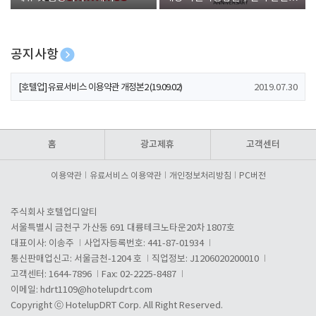
폰 증정
공지사항
[호텔업] 개인정보 처리방침 개정본1 (19.09.02)
2019.07.30
[호텔업] 유료서비스 이용약관 개정본2 (19.09.02)
2019.07.30
[호텔업] 개인정보 처리방침 개정본2 (19.09.02)
2019.07.30
홈
광고제휴
고객센터
이용약관
유료서비스 이용약관
개인정보처리방침
PC버전
주식회사 호텔업디알티
서울특별시 금천구 가산동 691 대륭테크노타운20차 1807호
대표이사: 이송주
사업자등록번호: 441-87-01934
통신판매업신고: 서울금천-1204 호
직업정보: J1206020200010
고객센터: 1644-7896
Fax: 02-2225-8487
이메일:
hdrt1109@hotelupdrt.com
Copyright ⓒ HotelupDRT Corp. All Right Reserved.