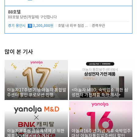
88호텔
88호텔 당번(격일제) 구인합니다
경기 용인시
월
3,200,000원
호텔 내 외부 점검 및 프런트 운영
경력무관
많이 본 기사
야놀자17주년 기념 야놀자 통합발
<야놀자 MRO, 숙박업소 위한 삼
주센터 할인 프로모션 진행
성전자 가전제품 특가 개시>
야놀자제휴점 금융혜택제공 위한
야놀자16주년 기념 제휴 숙박업주
제휴 및 금융서비스 게시
대상 야놀자통합발주센터 할인쿠