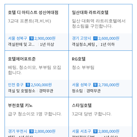
호텔 디 아티스트 성신여대점
일산대화 라트리호텔
3교대 프론트(격,비,비)
일산 대화역 라트리호텔에서
청소팀을 구인합니다.
서울 성북구
월
2,900,000원
경기 고양시
시
2,600,000원
객실판매 및 고객응대
1년 이상
객실청소,베팅 ,
1년 이하
호텔에어포트준
RG호텔
베팅, 청소이모, 부부팀 모집
청소 부부팀
합니다.
인천 중구
월
2,500,000원
서울 성북구
월
2,700,000원
객실 및 호텔청소
경력무관
청소팀
경력무관
부천호텔 키노
스타일호텔
급구 청소이모 1명 구합니다.
3교대 당번 구합니다.
경기 부천시
월
2,800,000원
서울 서초구
월
2,800,000원