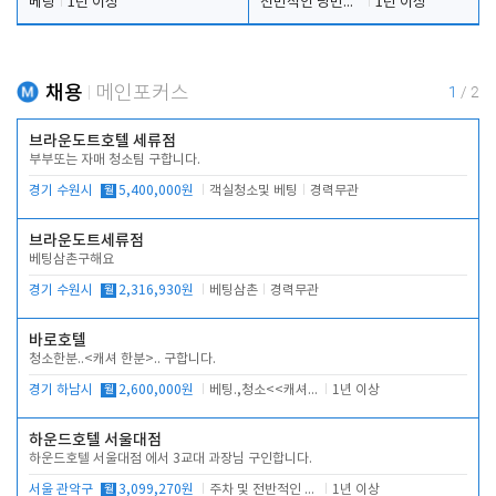
베팅
1년 이상
전반적인 당번업무
1년 이상
채용
메인포커스
1
/
2
브라운도트호텔 세류점
부부또는 자매 청소팀 구합니다.
경기 수원시
월
5,400,000원
객실청소및 베팅
경력무관
브라운도트세류점
베팅삼촌구해요
경기 수원시
월
2,316,930원
베팅삼촌
경력무관
바로호텔
청소한분..<캐셔 한분>.. 구합니다.
경기 하남시
월
2,600,000원
베팅.,청소<<캐셔 모셔봅니다.
1년 이상
하운드호텔 서울대점
하운드호텔 서울대점 에서 3교대 과장님 구인합니다.
서울 관악구
월
3,099,270원
주차 및 전반적인 당번업무
1년 이상