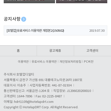
폰 증정
공지사항
[호텔업] 개인정보 처리방침 개정본1 (19.09.02)
2019.07.30
[호텔업] 유료서비스 이용약관 개정본2 (19.09.02)
2019.07.30
[호텔업] 개인정보 처리방침 개정본2 (19.09.02)
2019.07.30
홈
광고제휴
고객센터
이용약관
유료서비스 이용약관
개인정보처리방침
PC버전
주식회사 호텔업디알티
서울특별시 금천구 가산동 691 대륭테크노타운20차 1807호
대표이사: 이송주
사업자등록번호: 441-87-01934
통신판매업신고: 서울금천-1204 호
직업정보: J1206020200010
고객센터: 1644-7896
Fax: 02-2225-8487
이메일:
hdrt1109@hotelupdrt.com
Copyright ⓒ HotelupDRT Corp. All Right Reserved.