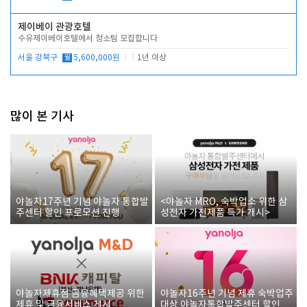
제이베이 관광호텔
수유제이베이호텔에서 청소팀 모집합니다
서울 강북구
월
5,600,000원
1년 이상
많이 본 기사
야놀자17주년 기념 야놀자 통합발
<야놀자 MRO, 숙박업소 위한 삼
주센터 할인 프로모션 진행
성전자 가전제품 특가 개시>
야놀자제휴점 금융혜택제공 위한
야놀자16주년 기념 제휴 숙박업주
제휴 및 금융서비스 게시
대상 야놀자통합발주센터 할인쿠