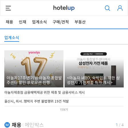
채용
인재
업계소식
구매/견적
부동산
업계소식
야놀자17주년 기념 야놀자 통합발
<야놀자 MRO, 숙박업소 위한 삼
주센터 할인 프로모션 진행
성전자 가전제품 특가 개시>
야놀자제휴점 금융혜택제공 위한 제휴 및 금융서비스 게시
울산시, 피서․행락지 주변 불법행위 19건 적발
더보기
채용
메인박스
1
/
4